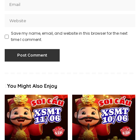
Save my name, email, and website in this browser for the next
time I comment.
You Might Also Enjoy