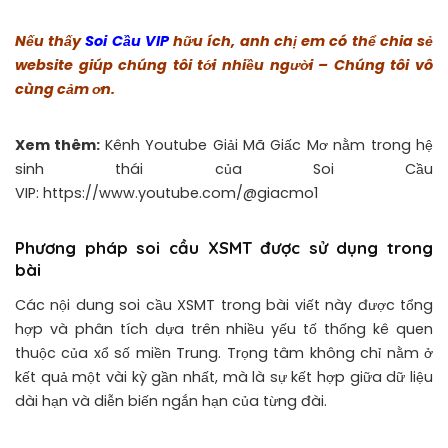
Nếu thấy
Soi Cầu VIP
hữu ích, anh chị em có thể chia sẻ
website giúp chúng tôi tới nhiều người – Chúng tôi vô
cùng cảm ơn.
Xem thêm:
Kênh Youtube Giải Mã Giấc Mơ nằm trong hệ
sinh thái của Soi Cầu
VIP:
https://www.youtube.com/@giacmo1
Phương pháp soi cầu XSMT được sử dụng trong
bài
Các nội dung soi cầu XSMT trong bài viết này được tổng
hợp và phân tích dựa trên nhiều yếu tố thống kê quen
thuộc của xổ số miền Trung. Trọng tâm không chỉ nằm ở
kết quả một vài kỳ gần nhất, mà là sự kết hợp giữa dữ liệu
dài hạn và diễn biến ngắn hạn của từng đài.