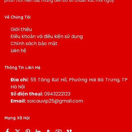
phân tích hiện đại, mang đến bộ số chuẩn xác mỗi ngày.
Về Chúng Tôi
Giới thiệu
Điều khoản và điều kiện sử dụng
Chính sách bảo mật
Liên hệ
Thông Tin Liên Hệ
Địa chỉ:
55 Tăng Bạt Hổ, Phường Hai Bà Trưng, TP
Hà Nội
Số điện thoại:
0943222123
Email:
soicauvip25@gmail.com
Mạng Xã Hội