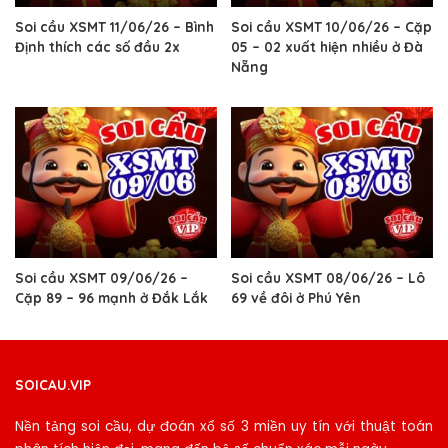
Soi cầu XSMT 11/06/26 – Bình
Soi cầu XSMT 10/06/26 – Cặp
Định thích các số đầu 2x
05 – 02 xuất hiện nhiều ở Đà
Nẵng
Soi cầu XSMT 09/06/26 –
Soi cầu XSMT 08/06/26 – Lô
Cặp 89 – 96 mạnh ở Đắk Lắk
69 về đôi ở Phú Yên
SOICAU.VIP
Nền tảng soi cầu, dự đoán xổ số 3 miền uy tín với thuật toán