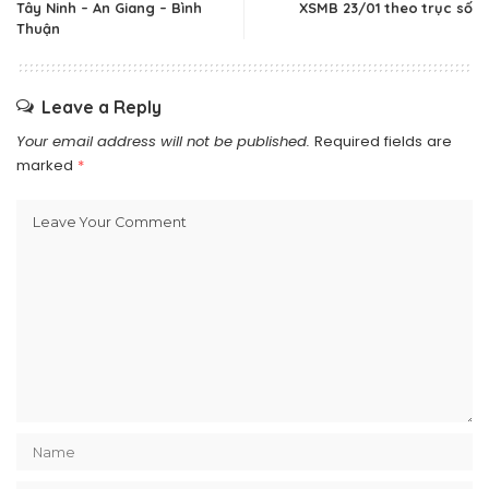
Tây Ninh – An Giang – Bình
XSMB 23/01 theo trục số
Thuận
Leave a Reply
Your email address will not be published.
Required fields are
marked
*