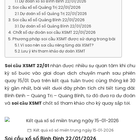
Dự đoán xổ số Bình Định 22/01/2026
Soi cầu xổ số Quảng Trị 22/01/2026
Dự đoán xổ số Quảng Trị 22/01/2026
Soi cầu xổ số Quảng Bình 22/01/2026
Dự đoán xổ số Quảng Bình 22/01/2026
Chốt số dự đoán soi cầu XSMT 22/01/2026
Phương pháp soi cầu XSMT được sử dụng trong bài
Vì sao nên soi cầu riêng từng đài XSMT?
Lưu ý khi tham khảo dự đoán XSMT
Soi cầu XSMT 22/01
nhận được nhiều sự quan tâm khi chu
kỳ số bước vào giai đoạn dịch chuyển mạnh sau phiên
quay 15/01. Dựa trên kết quả tuần trước cùng thống kê 30
kỳ gần nhất, bài viết dưới đây phân tích chi tiết từng đài:
Bình Định – Quảng Trị – Quảng Bình, từ đó đưa ra dự đoán
và
soi cầu XSMT
chốt số tham khảo cho kỳ quay sắp tới.
Kết quả xổ số miền trung ngày 15-01-2026
Soi cầu xổ số
Bình Định
22/01/2026