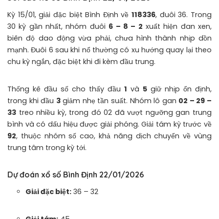
Kỳ 15/01, giải đặc biệt Bình Định về
118336
, đuôi 36. Trong
30 kỳ gần nhất, nhóm đuôi
6 – 8 – 2
xuất hiện đan xen,
biên độ dao động vừa phải, chưa hình thành nhịp dồn
mạnh. Đuôi 6 sau khi nổ thường có xu hướng quay lại theo
chu kỳ ngắn, đặc biệt khi đi kèm đầu trung.
Thống kê đầu số cho thấy đầu
1
và
5
giữ nhịp ổn định,
trong khi đầu
3
giảm nhẹ tần suất. Nhóm lô gan
02 – 29 –
33
treo nhiều kỳ, trong đó 02 đã vượt ngưỡng gan trung
bình và có dấu hiệu được giải phóng. Giải tám kỳ trước về
92
, thuộc nhóm số cao, khả năng dịch chuyển về vùng
trung tâm trong kỳ tới.
Dự đoán xổ số Bình Định 22/01/2026
Giải đặc biệt:
36 – 32