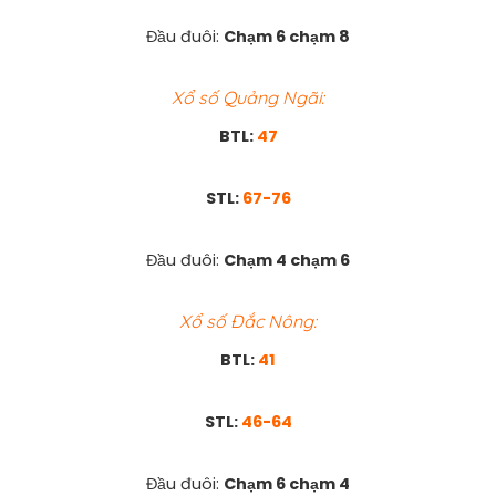
Đầu đuôi:
Chạm 6 chạm 8
Xổ số Quảng Ngãi:
BTL:
47
STL:
67-76
Đầu đuôi:
Chạm 4 chạm 6
Xổ số Đắc Nông:
BTL:
41
STL:
46-64
Đầu đuôi:
Chạm 6 chạm 4