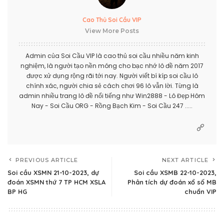
Cao Thủ Soi Cầu VIP
View More Posts
Admin của Soi Cầu VIP là cao thủ soi cầu nhiều năm kinh
nghiệm, là người tạo nền móng cho bạc nhớ lô đề năm 2017
được xử dụng rộng rãi tới nay. Người viết bí kíp soi cầu lô
chính xác, người chia sẻ cách chơi 96 lô vẫn lời. Từng là
admin nhiều trang lô đề nổi tiếng như Win2888 - Lô Đẹp Hôm
Nay - Soi Cầu ORG - Rồng Bạch Kim - Soi Cầu 247 .....
PREVIOUS ARTICLE
NEXT ARTICLE
Soi cầu XSMN 21-10-2023, dự
Soi cầu XSMB 22-10-2023,
đoán XSMN thứ 7 TP HCM XSLA
Phân tích dự đoán xổ số MB
BP HG
chuẩn VIP