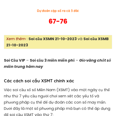
Dự đoán cặp số ra cả 3 đài:
67-76
Xem thêm
:
Soi cầu XSMN 21-10-2023
và
Soi cầu XSMB
21-10-2023
Soi Cầu VIP
–
Soi cầu 3 miền miễn phí
–
Giờ vàng chốt số
miền trung hôm nay
Các cách soi cầu XSMT chính xác
Việc soi cầu xổ số Miền Nam (XSMT) vào một ngày cụ thể
như thứ 7 yêu cầu người chơi xem xét các yếu tố và
phương pháp cụ thể để dự đoán các con số may mắn.
Dưới đây là một số phương pháp mà bạn có thể áp dụng
để soi cầu XSMT vào thứ 7: