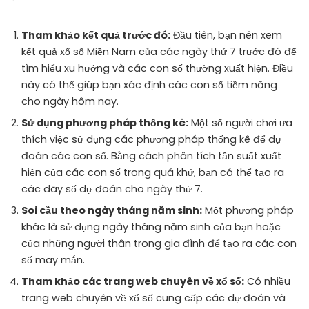
Tham khảo kết quả trước đó:
Đầu tiên, bạn nên xem
kết quả xổ số Miền Nam của các ngày thứ 7 trước đó để
tìm hiểu xu hướng và các con số thường xuất hiện. Điều
này có thể giúp bạn xác định các con số tiềm năng
cho ngày hôm nay.
Sử dụng phương pháp thống kê:
Một số người chơi ưa
thích việc sử dụng các phương pháp thống kê để dự
đoán các con số. Bằng cách phân tích tần suất xuất
hiện của các con số trong quá khứ, bạn có thể tạo ra
các dãy số dự đoán cho ngày thứ 7.
Soi cầu theo ngày tháng năm sinh:
Một phương pháp
khác là sử dụng ngày tháng năm sinh của bạn hoặc
của những người thân trong gia đình để tạo ra các con
số may mắn.
Tham khảo các trang web chuyên về xổ số:
Có nhiều
trang web chuyên về xổ số cung cấp các dự đoán và