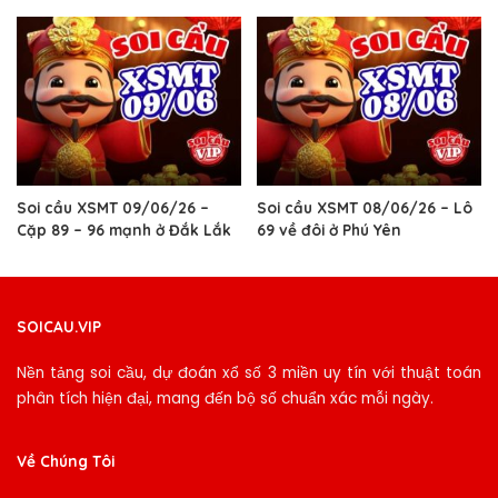
Soi cầu XSMT 09/06/26 –
Soi cầu XSMT 08/06/26 – Lô
Cặp 89 – 96 mạnh ở Đắk Lắk
69 về đôi ở Phú Yên
SOICAU.VIP
Nền tảng soi cầu, dự đoán xổ số 3 miền uy tín với thuật toán
phân tích hiện đại, mang đến bộ số chuẩn xác mỗi ngày.
Về Chúng Tôi