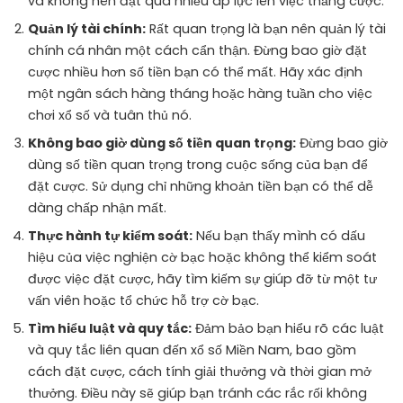
và không nên đặt quá nhiều áp lực lên việc thắng cược.
Quản lý tài chính:
Rất quan trọng là bạn nên quản lý tài
chính cá nhân một cách cẩn thận. Đừng bao giờ đặt
cược nhiều hơn số tiền bạn có thể mất. Hãy xác định
một ngân sách hàng tháng hoặc hàng tuần cho việc
chơi xổ số và tuân thủ nó.
Không bao giờ dùng số tiền quan trọng:
Đừng bao giờ
dùng số tiền quan trọng trong cuộc sống của bạn để
đặt cược. Sử dụng chỉ những khoản tiền bạn có thể dễ
dàng chấp nhận mất.
Thực hành tự kiểm soát:
Nếu bạn thấy mình có dấu
hiệu của việc nghiện cờ bạc hoặc không thể kiểm soát
được việc đặt cược, hãy tìm kiếm sự giúp đỡ từ một tư
vấn viên hoặc tổ chức hỗ trợ cờ bạc.
Tìm hiểu luật và quy tắc:
Đảm bảo bạn hiểu rõ các luật
và quy tắc liên quan đến xổ số Miền Nam, bao gồm
cách đặt cược, cách tính giải thưởng và thời gian mở
thưởng. Điều này sẽ giúp bạn tránh các rắc rối không