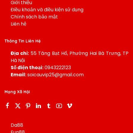
Giới thiệu
Điều khoản và điều kiện sử dụng
Chính sách bảo mật
Liên hệ
Thông Tin Liên Hệ
Địa chỉ:
55 Tăng Bạt Hổ, Phường Hai Bà Trưng, TP
Hà Nội
Số điện thoại:
0943222123
Email:
soicauvip25@gmail.com
Mạng Xã Hội
Da88
Fun88