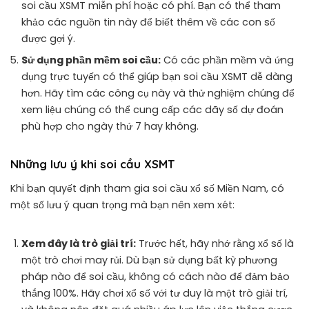
soi cầu XSMT miễn phí hoặc có phí. Bạn có thể tham
khảo các nguồn tin này để biết thêm về các con số
được gợi ý.
Sử dụng phần mềm soi cầu:
Có các phần mềm và ứng
dụng trực tuyến có thể giúp bạn soi cầu XSMT dễ dàng
hơn. Hãy tìm các công cụ này và thử nghiệm chúng để
xem liệu chúng có thể cung cấp các dãy số dự đoán
phù hợp cho ngày thứ 7 hay không.
Những lưu ý khi soi cầu XSMT
Khi bạn quyết định tham gia soi cầu xổ số Miền Nam, có
một số lưu ý quan trọng mà bạn nên xem xét:
Xem đây là trò giải trí:
Trước hết, hãy nhớ rằng xổ số là
một trò chơi may rủi. Dù bạn sử dụng bất kỳ phương
pháp nào để soi cầu, không có cách nào để đảm bảo
thắng 100%. Hãy chơi xổ số với tư duy là một trò giải trí,