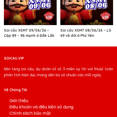
Soi cầu XSMT 09/06/26 –
Soi cầu XSMT 08/06/26 – Lô
Cặp 89 – 96 mạnh ở Đắk Lắk
69 về đôi ở Phú Yên
SOICAU.VIP
Nền tảng soi cầu, dự đoán xổ số 3 miền uy tín với thuật toán
phân tích hiện đại, mang đến bộ số chuẩn xác mỗi ngày.
Về Chúng Tôi
Giới thiệu
Điều khoản và điều kiện sử dụng
Chính sách bảo mật