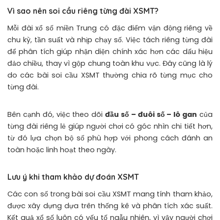
Vì sao nên soi cầu riêng từng đài XSMT?
Mỗi đài xổ số miền Trung có đặc điểm vận động riêng về
chu kỳ, tần suất và nhịp chạy số. Việc tách riêng từng đài
để phân tích giúp nhận diện chính xác hơn các dấu hiệu
đảo chiều, thay vì gộp chung toàn khu vực. Đây cũng là lý
do các bài soi cầu XSMT thường chia rõ từng mục cho
từng đài.
Bên cạnh đó, việc theo dõi
đầu số – đuôi số – lô gan
của
từng đài riêng lẻ giúp người chơi có góc nhìn chi tiết hơn,
từ đó lựa chọn bộ số phù hợp với phong cách đánh an
toàn hoặc linh hoạt theo ngày.
Lưu ý khi tham khảo dự đoán XSMT
Các con số trong bài soi cầu XSMT mang tính tham khảo,
được xây dựng dựa trên thống kê và phân tích xác suất.
Kết quả xổ số luôn có yếu tố ngẫu nhiên, vì vậy người chơi