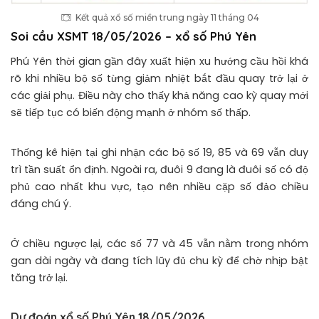
Kết quả xổ số miền trung ngày 11 tháng 04
Soi cầu XSMT 18/05/2026 – xổ số Phú Yên
Phú Yên thời gian gần đây xuất hiện xu hướng cầu hồi khá
rõ khi nhiều bộ số từng giảm nhiệt bắt đầu quay trở lại ở
các giải phụ. Điều này cho thấy khả năng cao kỳ quay mới
sẽ tiếp tục có biến động mạnh ở nhóm số thấp.
Thống kê hiện tại ghi nhận các bộ số 19, 85 và 69 vẫn duy
trì tần suất ổn định. Ngoài ra, đuôi 9 đang là đuôi số có độ
phủ cao nhất khu vực, tạo nên nhiều cặp số đảo chiều
đáng chú ý.
Ở chiều ngược lại, các số 77 và 45 vẫn nằm trong nhóm
gan dài ngày và đang tích lũy đủ chu kỳ để chờ nhịp bật
tăng trở lại.
Dự đoán xổ số Phú Yên 18/05/2026