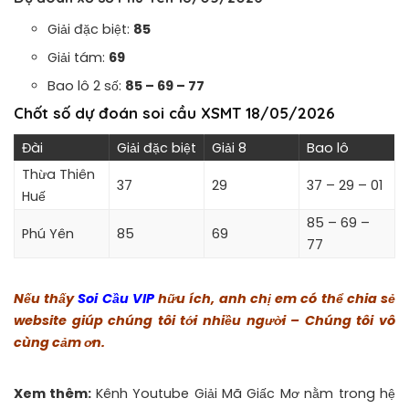
Giải đặc biệt:
85
Giải tám:
69
Bao lô 2 số:
85 – 69 – 77
Chốt số dự đoán soi cầu XSMT 18/05/2026
Đài
Giải đặc biệt
Giải 8
Bao lô
Thừa Thiên
37
29
37 – 29 – 01
Huế
85 – 69 –
Phú Yên
85
69
77
Nếu thấy
Soi Cầu VIP
hữu ích, anh chị em có thể chia sẻ
website giúp chúng tôi tới nhiều người – Chúng tôi vô
cùng cảm ơn.
Xem thêm:
Kênh Youtube Giải Mã Giấc Mơ nằm trong hệ