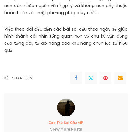
nên cân nhắc nguồn vốn hợp lý và không nên phụ thuộc
hoàn toàn vào một phương pháp duy nhất.
Việc theo dõi đều đặn các bài soi cầu theo ngày sẽ giúp
hình thành cái nhìn tổng quan hơn về chu kỳ vận động
của từng đài, từ đó nâng cao khả năng chọn lọc số hiệu
quả.
SHARE ON
Cao Thủ Soi Cầu VIP
View More Posts