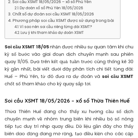
Soi cầu XSMT 18/05/2026 – xổ số Phú Yên
Dự đoán xổ số Phú Yên 18/05/2026
Chốt số dự đoán soi cầu XSMT 18/05/2026
Phương pháp soi cầu XSMT được sử dụng trong bài
Vì sao nên soi cầu riêng từng đài XSMT?
Lưu ý khi tham khảo dự đoán XSMT
Soi cầu XSMT 18/05
nhận được nhiều sự quan tâm khi chu
kỳ số bước vào giai đoạn dịch chuyển mạnh sau phiên
quay 11/05. Dựa trên kết quả tuần trước cùng thống kê 30
kỳ gần nhất, bài viết dưới đây phân tích chi tiết từng đài:
Huế – Phú Yên, từ đó đưa ra dự đoán và
soi cầu XSMT
chốt số tham khảo cho kỳ quay sắp tới.
Soi cầu XSMT 18/05/2026 – xổ số Thừa Thiên Huế
Thừa Thiên Huế đang cho thấy xu hướng cầu số dịch
chuyển mạnh về nhóm trung biên khi nhiều bộ số nóng
tiếp tục duy trì nhịp quay đều. Dữ liệu gần đây cho thấy
biên dao động đang mở rộng, tạo điều kiện cho các cặp