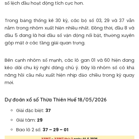
số lệch đầu hoạt động tích cực hơn.
Trong bảng thống kê 30 kỳ, các bộ số 03, 29 và 37 vẫn
nằm trong nhóm xuất hiện nhiều nhất. Đồng thời, đầu 8 và
đầu 5 đang là hai đầu số vận động nổi bật, thường xuyên
góp mặt ở các tầng giải quan trọng.
Bên cạnh nhóm số mạnh, các lô gan 01 và 60 hiện đang
kéo dài chu kỳ nghỉ đáng chú ý. Đây là nhóm số có khả
năng hồi cầu nếu xuất hiện nhịp đảo chiều trong kỳ quay
mới.
Dự đoán xổ số Thừa Thiên Huế 18/05/2026
Giải đặc biệt:
37
Giải tám:
29
Bao lô 2 số:
37 – 29 – 01