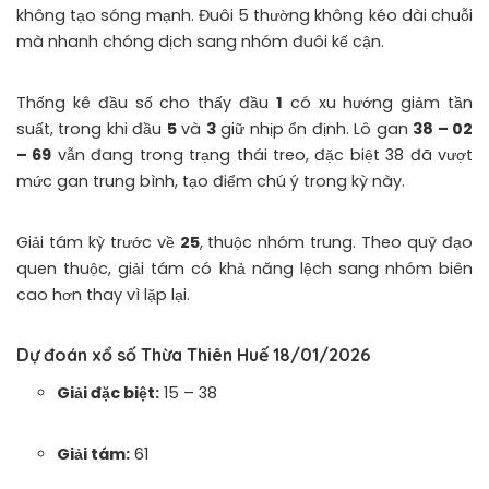
không tạo sóng mạnh. Đuôi 5 thường không kéo dài chuỗi
mà nhanh chóng dịch sang nhóm đuôi kế cận.
Thống kê đầu số cho thấy đầu
1
có xu hướng giảm tần
suất, trong khi đầu
5
và
3
giữ nhịp ổn định. Lô gan
38 – 02
– 69
vẫn đang trong trạng thái treo, đặc biệt 38 đã vượt
mức gan trung bình, tạo điểm chú ý trong kỳ này.
Giải tám kỳ trước về
25
, thuộc nhóm trung. Theo quỹ đạo
quen thuộc, giải tám có khả năng lệch sang nhóm biên
cao hơn thay vì lặp lại.
Dự đoán xổ số Thừa Thiên Huế 18/01/2026
Giải đặc biệt:
15 – 38
Giải tám:
61