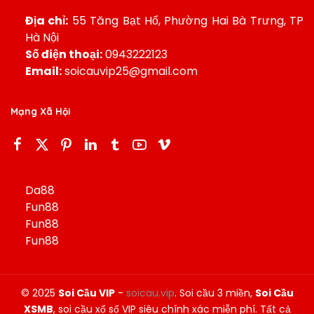
Địa chỉ:
55 Tăng Bạt Hổ, Phường Hai Bà Trưng, TP
Hà Nội
Số điện thoại:
0943222123
Email:
soicauvip25@gmail.com
Mạng Xã Hội
Da88
Fun88
Fun88
Fun88
© 2025
Soi Cầu VIP
-
soicau.vip
. Soi cầu 3 miền,
Soi Cầu
XSMB
, soi cầu xổ số VIP siêu chính xác miễn phí. Tất cả