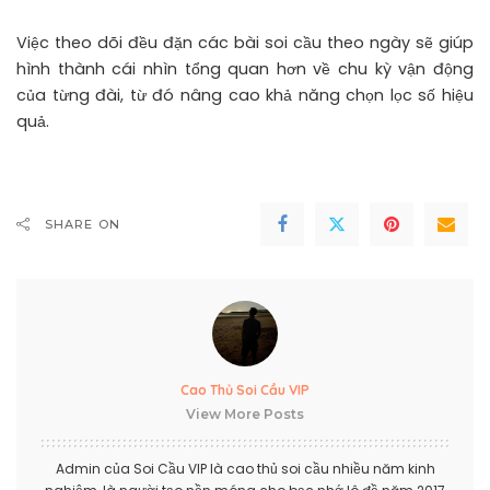
Việc theo dõi đều đặn các bài soi cầu theo ngày sẽ giúp
hình thành cái nhìn tổng quan hơn về chu kỳ vận động
của từng đài, từ đó nâng cao khả năng chọn lọc số hiệu
quả.
SHARE ON
Cao Thủ Soi Cầu VIP
View More Posts
Admin của Soi Cầu VIP là cao thủ soi cầu nhiều năm kinh