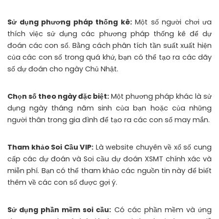
Sử dụng phương pháp thống kê:
Một số người chơi ưa
thích việc sử dụng các phương pháp thống kê để dự
đoán các con số. Bằng cách phân tích tần suất xuất hiện
của các con số trong quá khứ, bạn có thể tạo ra các dãy
số dự đoán cho ngày Chủ Nhật.
Chọn số theo ngày đặc biệt:
Một phương pháp khác là sử
dụng ngày tháng năm sinh của bạn hoặc của những
người thân trong gia đình để tạo ra các con số may mắn.
Tham khảo Soi Cầu VIP:
Là website chuyên về xổ số cung
cấp các dự đoán và Soi cầu dự đoán XSMT chính xác và
miễn phí. Bạn có thể tham khảo các nguồn tin này để biết
thêm về các con số được gợi ý.
Sử dụng phần mềm soi cầu:
Có các phần mềm và ứng