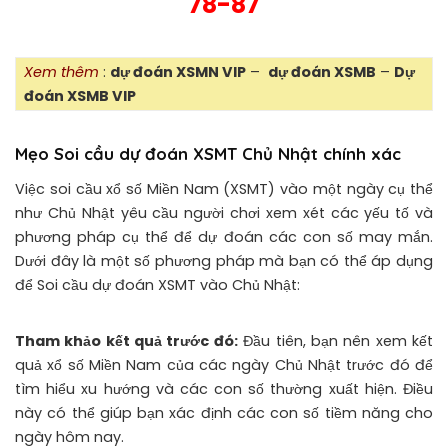
78-87
Xem thêm
:
dự đoán XSMN VIP
–
dự đoán XSMB
–
Dự
đoán XSMB VIP
Mẹo Soi cầu dự đoán XSMT Chủ Nhật chính xác
Việc soi cầu xổ số Miền Nam (XSMT) vào một ngày cụ thể
như Chủ Nhật yêu cầu người chơi xem xét các yếu tố và
phương pháp cụ thể để dự đoán các con số may mắn.
Dưới đây là một số phương pháp mà bạn có thể áp dụng
để Soi cầu dự đoán XSMT vào Chủ Nhật:
Tham khảo kết quả trước đó:
Đầu tiên, bạn nên xem kết
quả xổ số Miền Nam của các ngày Chủ Nhật trước đó để
tìm hiểu xu hướng và các con số thường xuất hiện. Điều
này có thể giúp bạn xác định các con số tiềm năng cho
ngày hôm nay.