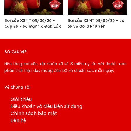
Soi cầu XSMT 09/06/26 –
Soi cầu XSMT 08/06/26 – Lô
Cặp 89 – 96 mạnh ở Đắk Lắk
69 về đôi ở Phú Yên
SOICAU.VIP
Nền tảng soi cầu, dự đoán xổ số 3 miền uy tín với thuật toán
phân tích hiện đại, mang đến bộ số chuẩn xác mỗi ngày.
Về Chúng Tôi
Giới thiệu
Điều khoản và điều kiện sử dụng
Chính sách bảo mật
Liên hệ