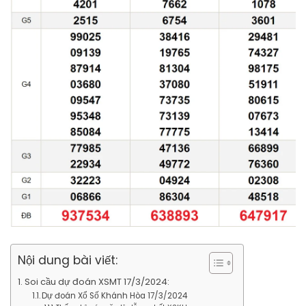
Nội dung bài viết:
Soi cầu dự đoán XSMT 17/3/2024:
Dự đoán Xổ Số Khánh Hòa 17/3/2024