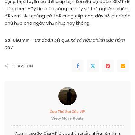
dụng trực tuyến có thể giúp bạn Soi cầu dự đoán XSMT dễ
dàng hơn. Hãy tìm các công cụ này và thử nghiệm chúng
để xem liệu chúng có thể cung cấp các dãy số dự đoán
phù hợp cho ngày Chủ Nhật hay không.
Soi Cầu VIP
–
Dự đoán kết quả xổ số siêu chính xác hôm
nay
SHARE ON
Cao Thủ Soi Cầu VIP
View More Posts
Admin của Soi Cầu VIP là cao thủ soi cầu nhiều năm kinh