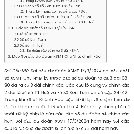
Thống kê các cặp lô dễ ra nhất XSKH:
Dự đoán xổ số Kon Tum 17/3/2024:
Thống kê những con số dễ ra của XSKT:
Dự đoán xổ số Thừa Thiên Huế 17/3/2024:
Thống kê những con số dễ ra của XS TT Huế:
Dự đoán chốt số XSMT 17/3/2024:
Xổ số Khánh Hòa:
Xổ số Kon Tum:
Xổ số T.T Huế:
Dự đoán cặp số ra cả 3 đài XSMT:
Mẹo Soi cầu dự đoán XSMT Chủ Nhật chính xác
Soi Cầu VIP:
Soi cầu dự đoán XSMT 17/3/2024 soi cầu chốt
số XSMT Chủ Nhật kỳ trước cặp số dự đoán ra cả 3 đài 08-
80 đã ra cả 3 đài chính xác. Các cầu lô cũng về chính xác
2 đài là xổ số TT Huế và xổ số Kon Tum ăn cả cặp 24-42 .
Trong khi xổ số Khánh Hòa cặp 19-91 lại về chậm hơn dự
đoán khi ra sau đó 1 kỳ vào thứ 4. Hôm nay chúng tôi rà
soát rất kỹ nhịp lô của các cặp số dự đoán sẽ chính xác
hơn. Soi cầu dự đoán XSMT 17/3/2024 hôm nay với các
cầu lô rất đẹp dự đoán sẽ ăn rực rỡ cả 3 đài hôm nay.