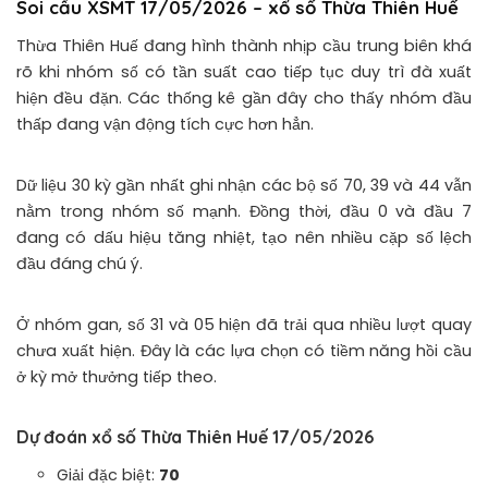
Soi cầu XSMT 17/05/2026 – xổ số Thừa Thiên Huế
Thừa Thiên Huế đang hình thành nhịp cầu trung biên khá
rõ khi nhóm số có tần suất cao tiếp tục duy trì đà xuất
hiện đều đặn. Các thống kê gần đây cho thấy nhóm đầu
thấp đang vận động tích cực hơn hẳn.
Dữ liệu 30 kỳ gần nhất ghi nhận các bộ số 70, 39 và 44 vẫn
nằm trong nhóm số mạnh. Đồng thời, đầu 0 và đầu 7
đang có dấu hiệu tăng nhiệt, tạo nên nhiều cặp số lệch
đầu đáng chú ý.
Ở nhóm gan, số 31 và 05 hiện đã trải qua nhiều lượt quay
chưa xuất hiện. Đây là các lựa chọn có tiềm năng hồi cầu
ở kỳ mở thưởng tiếp theo.
Dự đoán xổ số Thừa Thiên Huế 17/05/2026
Giải đặc biệt:
70