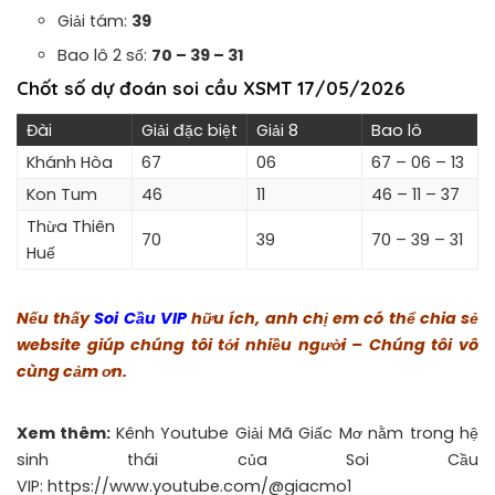
Giải tám:
39
Bao lô 2 số:
70 – 39 – 31
Chốt số dự đoán soi cầu XSMT 17/05/2026
Đài
Giải đặc biệt
Giải 8
Bao lô
Khánh Hòa
67
06
67 – 06 – 13
Kon Tum
46
11
46 – 11 – 37
Thừa Thiên
70
39
70 – 39 – 31
Huế
Nếu thấy
Soi Cầu VIP
hữu ích, anh chị em có thể chia sẻ
website giúp chúng tôi tới nhiều người – Chúng tôi vô
cùng cảm ơn.
Xem thêm:
Kênh Youtube Giải Mã Giấc Mơ nằm trong hệ
sinh thái của Soi Cầu
VIP:
https://www.youtube.com/@giacmo1