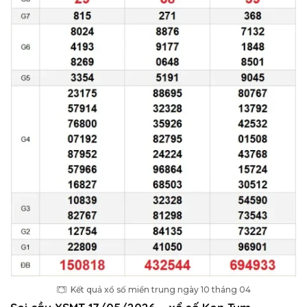
Kết quả xổ số miền trung ngày 10 tháng 04