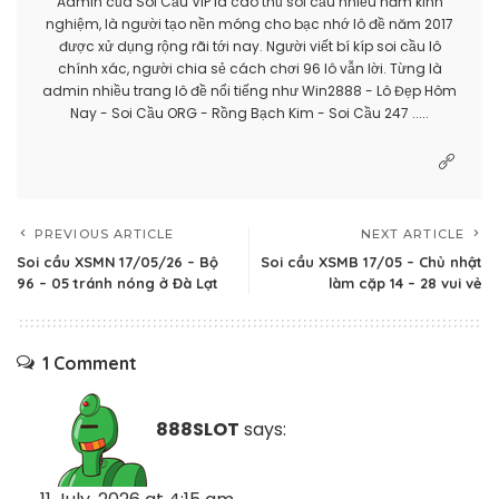
Admin của Soi Cầu VIP là cao thủ soi cầu nhiều năm kinh
nghiệm, là người tạo nền móng cho bạc nhớ lô đề năm 2017
được xử dụng rộng rãi tới nay. Người viết bí kíp soi cầu lô
chính xác, người chia sẻ cách chơi 96 lô vẫn lời. Từng là
admin nhiều trang lô đề nổi tiếng như Win2888 - Lô Đẹp Hôm
Nay - Soi Cầu ORG - Rồng Bạch Kim - Soi Cầu 247 .....
PREVIOUS ARTICLE
NEXT ARTICLE
Soi cầu XSMN 17/05/26 – Bộ
Soi cầu XSMB 17/05 – Chủ nhật
96 – 05 tránh nóng ở Đà Lạt
làm cặp 14 – 28 vui vẻ
1 Comment
888SLOT
says: