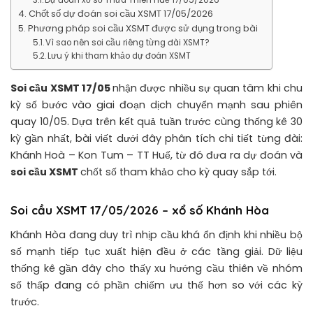
Dự đoán xổ số Thừa Thiên Huế 17/05/2026
Chốt số dự đoán soi cầu XSMT 17/05/2026
Phương pháp soi cầu XSMT được sử dụng trong bài
Vì sao nên soi cầu riêng từng đài XSMT?
Lưu ý khi tham khảo dự đoán XSMT
Soi cầu XSMT 17/05
nhận được nhiều sự quan tâm khi chu
kỳ số bước vào giai đoạn dịch chuyển mạnh sau phiên
quay 10/05. Dựa trên kết quả tuần trước cùng thống kê 30
kỳ gần nhất, bài viết dưới đây phân tích chi tiết từng đài:
Khánh Hoà – Kon Tum – TT Huế, từ đó đưa ra dự đoán và
soi cầu XSMT
chốt số tham khảo cho kỳ quay sắp tới.
Soi cầu XSMT 17/05/2026 – xổ số Khánh Hòa
Khánh Hòa đang duy trì nhịp cầu khá ổn định khi nhiều bộ
số mạnh tiếp tục xuất hiện đều ở các tầng giải. Dữ liệu
thống kê gần đây cho thấy xu hướng cầu thiên về nhóm
số thấp đang có phần chiếm ưu thế hơn so với các kỳ
trước.