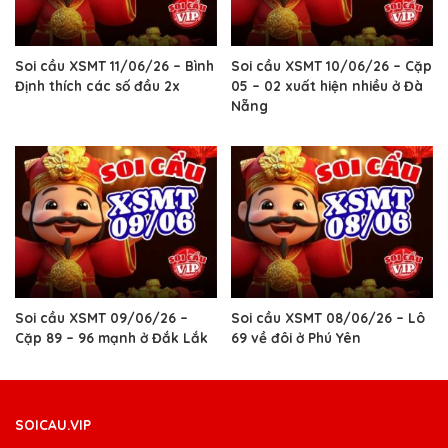
Soi cầu XSMT 11/06/26 – Bình
Soi cầu XSMT 10/06/26 – Cặp
Định thích các số đầu 2x
05 – 02 xuất hiện nhiều ở Đà
Nẵng
Soi cầu XSMT 09/06/26 –
Soi cầu XSMT 08/06/26 – Lô
Cặp 89 – 96 mạnh ở Đắk Lắk
69 về đôi ở Phú Yên
SOICAU.VIP