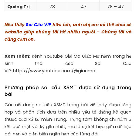
Quảng Trị
78
47
78 – 47
Nếu thấy
Soi Cầu VIP
hữu ích, anh chị em có thể chia sẻ
website giúp chúng tôi tới nhiều người – Chúng tôi vô
cùng cảm ơn.
Xem thêm:
Kênh Youtube Giải Mã Giấc Mơ nằm trong hệ
sinh thái của Soi Cầu
VIP:
https://www.youtube.com/@giacmo1
Phương pháp soi cầu XSMT được sử dụng trong
bài
Các nội dung soi cầu XSMT trong bài viết này được tổng
hợp và phân tích dựa trên nhiều yếu tố thống kê quen
thuộc của xổ số miền Trung. Trọng tâm không chỉ nằm ở
kết quả một vài kỳ gần nhất, mà là sự kết hợp giữa dữ liệu
dài hạn và diễn biến ngắn hạn của từng đài.