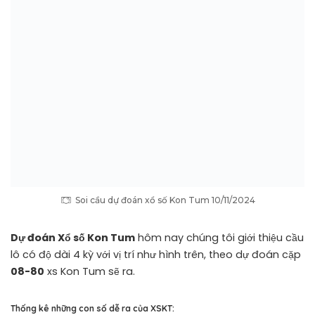
Soi cầu dự đoán xổ số Kon Tum 10/11/2024
Dự đoán Xổ số Kon Tum
hôm nay chúng tôi giới thiệu cầu
lô có độ dài 4 kỳ với vị trí như hình trên, theo dự đoán cặp
08-80
xs Kon Tum sẽ ra.
Thống kê những con số dễ ra của XSKT: