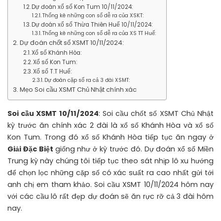
Dự đoán xổ số Kon Tum 10/11/2024:
Thống kê những con số dễ ra của XSKT:
Dự đoán xổ số Thừa Thiên Huế 10/11/2024:
Thống kê những con số dễ ra của XS TT Huế:
Dự đoán chốt số XSMT 10/11/2024:
Xổ số Khánh Hòa:
Xổ số Kon Tum:
Xổ số T.T Huế:
Dự đoán cặp số ra cả 3 đài XSMT:
Mẹo Soi cầu XSMT Chủ Nhật chính xác
Soi cầu XSMT 10/11/2024
: Soi cầu chốt số XSMT Chủ Nhật
kỳ trước ăn chính xác 2 đài là xổ số Khánh Hòa và xổ số
Kon Tum. Trong đó xổ số Khánh Hòa tiếp tục ăn ngay ở
Giải Đặc Biệt
giống như ở kỳ trước đó. Dự đoán xổ số Miền
Trung kỳ này chúng tôi tiếp tục theo sát nhịp lô xu hướng
để chọn lọc những cặp số có xác suất ra cao nhất gửi tới
anh chị em tham khảo. Soi cầu XSMT 10/11/2024 hôm nay
với các cầu lô rất đẹp dự đoán sẽ ăn rực rỡ cả 3 đài hôm
nay.