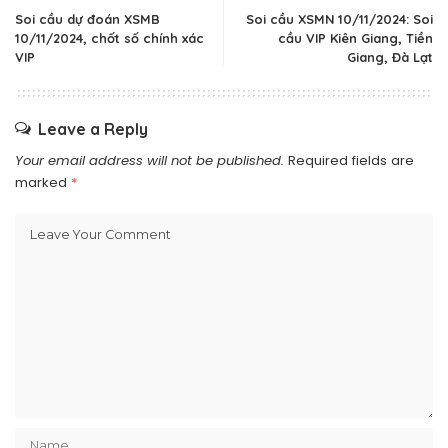
Soi cầu dự đoán XSMB
Soi cầu XSMN 10/11/2024: Soi
10/11/2024, chốt số chính xác
cầu VIP Kiên Giang, Tiền
VIP
Giang, Đà Lạt
Leave a Reply
Your email address will not be published.
Required fields are
marked
*