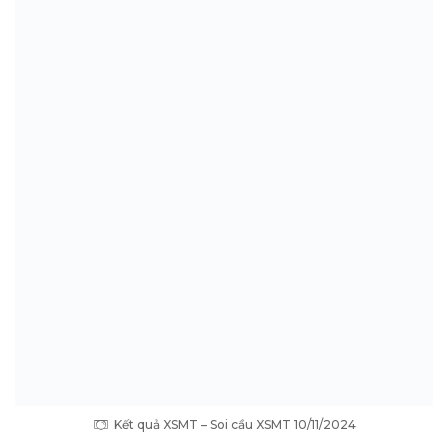
Kết quả XSMT – Soi cầu XSMT 10/11/2024