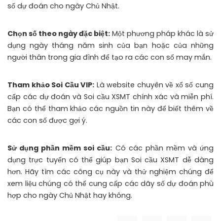
số dự đoán cho ngày Chủ Nhật.
Chọn số theo ngày đặc biệt:
Một phương pháp khác là sử
dụng ngày tháng năm sinh của bạn hoặc của những
người thân trong gia đình để tạo ra các con số may mắn.
Tham khảo Soi Cầu VIP:
Là website chuyên về xổ số cung
cấp các dự đoán và Soi cầu XSMT chính xác và miễn phí.
Bạn có thể tham khảo các nguồn tin này để biết thêm về
các con số được gợi ý.
Sử dụng phần mềm soi cầu:
Có các phần mềm và ứng
dụng trực tuyến có thể giúp bạn Soi cầu XSMT dễ dàng
hơn. Hãy tìm các công cụ này và thử nghiệm chúng để
xem liệu chúng có thể cung cấp các dãy số dự đoán phù
hợp cho ngày Chủ Nhật hay không.