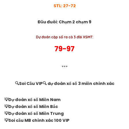
STL: 27-72
Đầu đuôi: Chạm 2 chạm 9
Dự đoán cặp số ra cả 3 đài XSMT:
79-97
***
🔍Soi Cầu VIP🔍
dự đoán xổ số 3 miền chính xác
💡
Dự đoán xổ số Miền Nam
💡
Dự đoán xổ số Miền Bắc
💡
Dự đoán xổ số Miền Trung
💡
Soi cầu MB chính xác 100 VIP