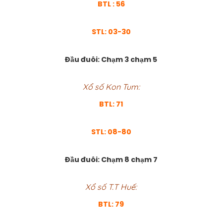
BTL : 56
STL: 03-30
Đầu đuôi: Chạm 3 chạm 5
Xổ số Kon Tum:
BTL: 71
STL: 08-80
Đầu đuôi: Chạm 8 chạm 7
Xổ số T.T Huế:
BTL: 79