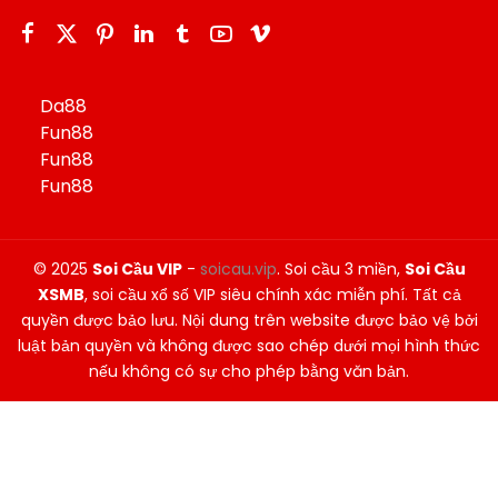
Da88
Fun88
Fun88
Fun88
© 2025
Soi Cầu VIP
-
soicau.vip
. Soi cầu 3 miền,
Soi Cầu
XSMB
, soi cầu xổ số VIP siêu chính xác miễn phí. Tất cả
quyền được bảo lưu. Nội dung trên website được bảo vệ bởi
luật bản quyền và không được sao chép dưới mọi hình thức
nếu không có sự cho phép bằng văn bản.