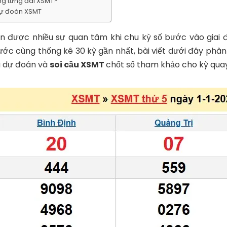
êng từng đài XSMT?
dự đoán XSMT
n được nhiều sự quan tâm khi chu kỳ số bước vào giai 
ớc cùng thống kê 30 kỳ gần nhất, bài viết dưới đây phân t
a dự đoán và
soi cầu XSMT
chốt số tham khảo cho kỳ quay