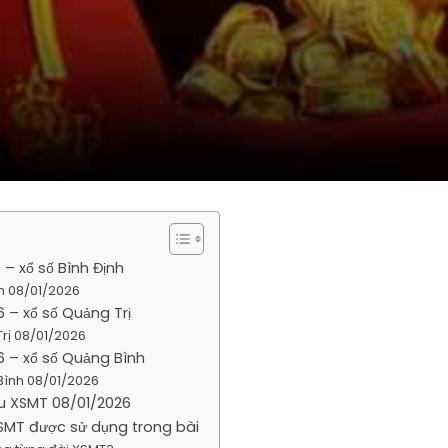
– xổ số Bình Định
nh 08/01/2026
 – xổ số Quảng Trị
rị 08/01/2026
6 – xổ số Quảng Bình
Bình 08/01/2026
ầu XSMT 08/01/2026
SMT được sử dụng trong bài