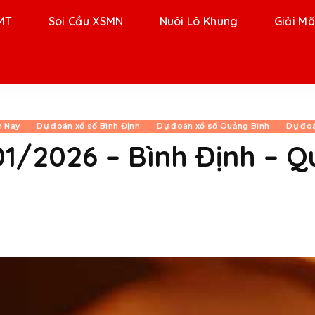
SMT
Soi Cầu XSMN
Nuôi Lô Khung
Giải M
m Nay
Dự đoán xổ số Bình Định
Dự đoán xổ số Quảng Bình
Dự đoá
1/2026 – Bình Định – Q