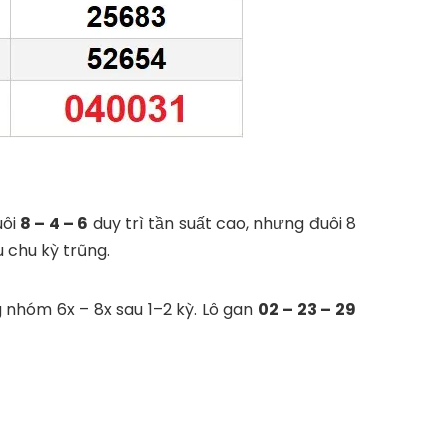
uôi
8 – 4 – 6
duy trì tần suất cao, nhưng đuôi 8
 chu kỳ trũng.
 nhóm 6x – 8x sau 1–2 kỳ. Lô gan
02 – 23 – 29