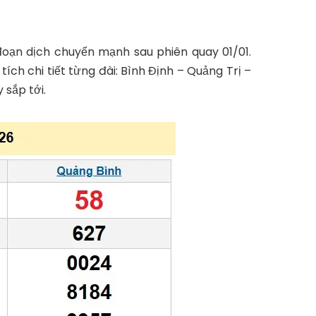
đoạn dịch chuyển mạnh sau phiên quay 01/01.
ích chi tiết từng đài: Bình Định – Quảng Trị –
 sắp tới.