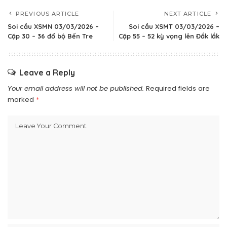
PREVIOUS ARTICLE
NEXT ARTICLE
Soi cầu XSMN 03/03/2026 –
Soi cầu XSMT 03/03/2026 –
Cặp 30 – 36 đổ bộ Bến Tre
Cặp 55 – 52 kỳ vọng lên Đắk lắk
Leave a Reply
Your email address will not be published.
Required fields are
marked
*