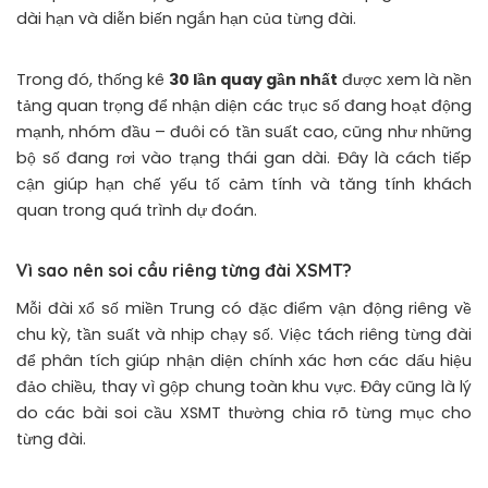
dài hạn và diễn biến ngắn hạn của từng đài.
Trong đó, thống kê
30 lần quay gần nhất
được xem là nền
tảng quan trọng để nhận diện các trục số đang hoạt động
mạnh, nhóm đầu – đuôi có tần suất cao, cũng như những
bộ số đang rơi vào trạng thái gan dài. Đây là cách tiếp
cận giúp hạn chế yếu tố cảm tính và tăng tính khách
quan trong quá trình dự đoán.
Vì sao nên soi cầu riêng từng đài XSMT?
Mỗi đài xổ số miền Trung có đặc điểm vận động riêng về
chu kỳ, tần suất và nhịp chạy số. Việc tách riêng từng đài
để phân tích giúp nhận diện chính xác hơn các dấu hiệu
đảo chiều, thay vì gộp chung toàn khu vực. Đây cũng là lý
do các bài soi cầu XSMT thường chia rõ từng mục cho
từng đài.