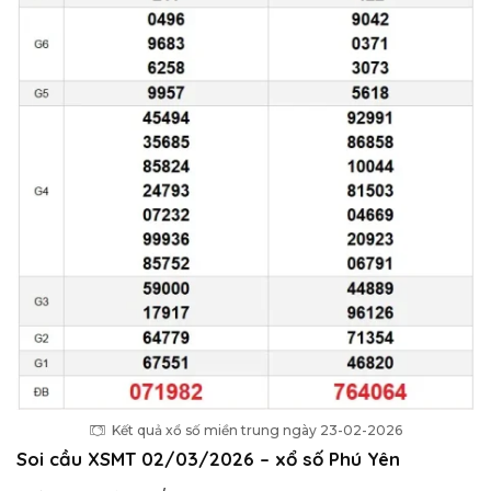
Kết quả xổ số miền trung ngày 23-02-2026
Soi cầu XSMT 02/03/2026 – xổ số Phú Yên