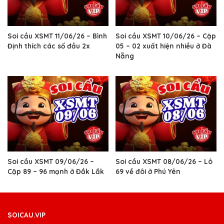
Soi cầu XSMT 11/06/26 – Bình
Soi cầu XSMT 10/06/26 – Cặp
Định thích các số đầu 2x
05 – 02 xuất hiện nhiều ở Đà
Nẵng
Soi cầu XSMT 09/06/26 –
Soi cầu XSMT 08/06/26 – Lô
Cặp 89 – 96 mạnh ở Đắk Lắk
69 về đôi ở Phú Yên
SOICAU.VIP