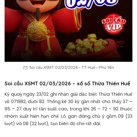
Soi cầu XSMT 02/03/2026 – TT Huế – Phú Yên
Soi cầu XSMT 02/03/2026 – xổ số Thừa Thiên Huế
Kỳ quay ngày 23/02 ghi nhận giải đặc biệt Thừa Thiên Huế
về 071982, đuôi 82. Thống kê 30 kỳ gần nhất cho thấy 37 –
95 – 27 duy trì tần suất cao, trong khi 26 – 72 – 92 thuộc
nhóm xuất hiện hạn chế. Lô gan đáng chú ý gồm 09 (23
lượt) và 08 (22 lượt), tạo biên độ chờ rất dài.