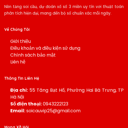
Nền tảng soi cầu, dự đoán xổ số 3 miền uy tín với thuật toán
phân tích hiện đại, mang đến bộ số chuẩn xác mỗi ngày.
Về Chúng Tôi
Giới thiệu
Điều khoản và điều kiện sử dụng
Chính sách bảo mật
Liên hệ
Thông Tin Liên Hệ
Địa chỉ:
55 Tăng Bạt Hổ, Phường Hai Bà Trưng, TP
Hà Nội
Số điện thoại:
0943222123
Email:
soicauvip25@gmail.com
Mạng Xã Hội