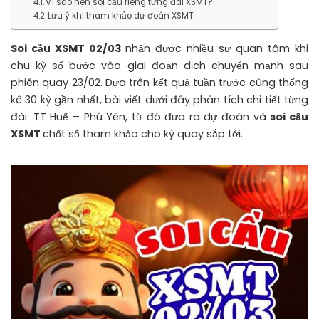
Vì sao nên soi cầu riêng từng đài XSMT?
Lưu ý khi tham khảo dự đoán XSMT
Soi cầu XSMT 02/03
nhận được nhiều sự quan tâm khi
chu kỳ số bước vào giai đoạn dịch chuyển mạnh sau
phiên quay 23/02. Dựa trên kết quả tuần trước cùng thống
kê 30 kỳ gần nhất, bài viết dưới đây phân tích chi tiết từng
đài: TT Huế – Phú Yên, từ đó đưa ra dự đoán và
soi cầu
XSMT
chốt số tham khảo cho kỳ quay sắp tới.