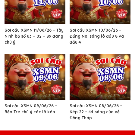
Soi cầu XSMN 11/06/26 – Tây
Soi cầu XSMN 10/06/26 –
Ninh bộ số 63 – 02 – 89 đáng
Đồng Nai sáng lô đầu 8 và
chú ý
đầu 4
Soi cầu XSMN 09/06/26 –
Soi cầu XSMN 08/06/26 –
Bến Tre chú ý các lô kép
Kép 22 – 44 sáng cửa về
Đồng Tháp