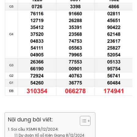
Nội dung bài viết:
Soi cầu XSMN 8/12/2024:
Dự đoán Xổ số Kiên Giang 8/12/2024