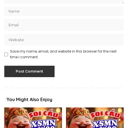
Save my name, email, and website in this browser for the next
time I comment.
You Might Also Enjoy