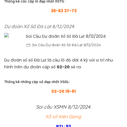
Thống kê các cặp lô đẹp nhất XSTG :
36-63 37-73
Dự đoán Xổ Số Đà Lạt 8/12/2024:
Soi Cầu Dự đoán Xổ Số Đà Lạt 8/12/2024
Dự đoán xổ số Đà Lạt
là cầu lô độ dài 4 kỳ với vị trí như
hình trên dự đoán cặp số
02-20
sẽ ra.
Thống kê những cặp số đẹp nhất XSĐL:
02-20 16-61
Soi cầu XSMN 8/12/2024:
Xổ số Kiên Giang:
BTL: 93