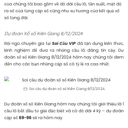
của chúng tôi bao gồm về độ dài cầu lô, tần suất, mật độ
ra số của từng cặp số cũng như xu hướng của kết quả xổ
số từng đài.
Dự đoán
Xổ số Kiên Giang
8/12/2024
Đội ngũ chuyên gia tại
Soi Cầu VIP
đã tận dụng kiến thức,
kinh nghiệm để đưa ra những cầu lô đáng tin cậy. Dự
đoán xổ số Kiên Giang 8/12/2024 hôm nay chúng tôi đem
đến cho các bạn những cặp số có tỷ lệ ra cao nhất.
Soi cầu dự đoán xổ số Kiên Giang 8/12/2024
Dự đoán xổ số Kiên Giang
hôm nay chúng tôi giới thiệu là 1
cầu lô bắt đầu từ giải đặc biệt và có độ dài 4 kỳ – dự đoán
cặp số
69-96
sẽ ra hôm nay.