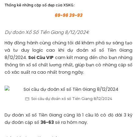
Thống kê những cặp số đẹp của XSKG
:
69-96 39-93
Dự đoán Xổ Số Tiền Giang 8/12/2024:
Hãy đồng hành cùng chúng tôi để khám phá sự sáng tạo
và tư duy logic cao khi dự đoán xổ số Tiền Giang
8/12/2024.
Soi Cầu VIP
cam kết mang đến cho bạn những
thông tin xổ số chất lượng nhất, giúp bạn có những cặp số
có xác suất ra cao nhất trong ngày.
Soi cầu dự đoán xổ số Tiền Giang 8/12/2024
Dự đoán xổ số Tiền Giang
cũng là 1 cầu lô có độ dài 3 kỳ
dự đoán cặp số
36-63
sẽ ra hôm nay.