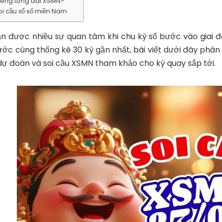
riêng từng đài XSMN?
oi cầu xổ số miền Nam
n được nhiều sự quan tâm khi chu kỳ số bước vào giai 
ước cùng thống kê 30 kỳ gần nhất, bài viết dưới đây phân 
 dự đoán và
soi cầu XSMN
tham khảo cho kỳ quay sắp tới.