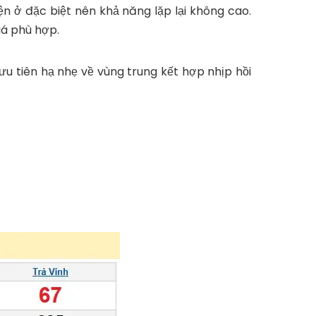
ện ở đặc biệt nên khả năng lặp lại không cao.
iá phù hợp.
ưu tiên hạ nhẹ về vùng trung kết hợp nhịp hồi