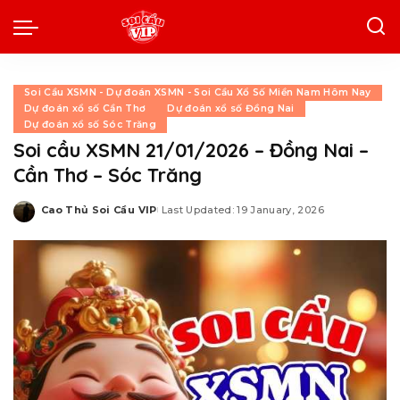
Soi Cầu XSMN - Dự đoán XSMN - Soi Cầu Xổ Số Miền Nam Hôm Nay
Dự đoán xổ số Cần Thơ
Dự đoán xổ số Đồng Nai
Dự đoán xổ số Sóc Trăng
Soi cầu XSMN 21/01/2026 – Đồng Nai –
Cần Thơ – Sóc Trăng
Cao Thủ Soi Cầu VIP
Last Updated: 19 January, 2026
Posted
by