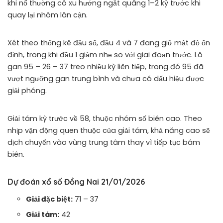
khi nổ thường có xu hướng ngắt quãng 1–2 kỳ trước khi
quay lại nhóm lân cận.
Xét theo thống kê đầu số, đầu 4 và 7 đang giữ mật độ ổn
định, trong khi đầu 1 giảm nhẹ so với giai đoạn trước. Lô
gan 95 – 26 – 37 treo nhiều kỳ liên tiếp, trong đó 95 đã
vượt ngưỡng gan trung bình và chưa có dấu hiệu được
giải phóng.
Giải tám kỳ trước về 58, thuộc nhóm số biên cao. Theo
nhịp vận động quen thuộc của giải tám, khả năng cao sẽ
dịch chuyển vào vùng trung tâm thay vì tiếp tục bám
biên.
Dự đoán xổ số Đồng Nai 21/01/2026
Giải đặc biệt:
71 – 37
Giải tám:
42