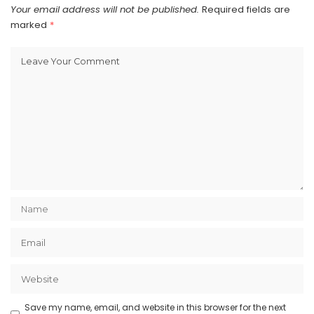
Your email address will not be published.
Required fields are
marked
*
Save my name, email, and website in this browser for the next