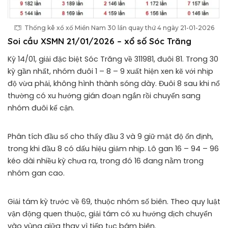
Thống kê xổ xố Miền Nam 30 lần quay thứ 4 ngày 21-01-2026
Soi cầu XSMN 21/01/2026 – xổ số Sóc Trăng
Kỳ 14/01, giải đặc biệt Sóc Trăng về 311981, đuôi 81. Trong 30
kỳ gần nhất, nhóm đuôi 1 – 8 – 9 xuất hiện xen kẽ với nhịp
độ vừa phải, không hình thành sóng dày. Đuôi 8 sau khi nổ
thường có xu hướng gián đoạn ngắn rồi chuyển sang
nhóm đuôi kế cận.
Phân tích đầu số cho thấy đầu 3 và 9 giữ mật độ ổn định,
trong khi đầu 8 có dấu hiệu giảm nhịp. Lô gan 16 – 94 – 96
kéo dài nhiều kỳ chưa ra, trong đó 16 đang nằm trong
nhóm gan cao.
Giải tám kỳ trước về 69, thuộc nhóm số biên. Theo quy luật
vận động quen thuộc, giải tám có xu hướng dịch chuyển
vào vùng giữa thay vì tiếp tục bám biên.