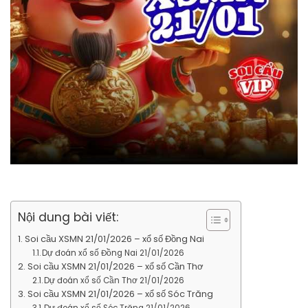
Nội dung bài viết:
Soi cầu XSMN 21/01/2026 – xổ số Đồng Nai
Dự đoán xổ số Đồng Nai 21/01/2026
Soi cầu XSMN 21/01/2026 – xổ số Cần Thơ
Dự đoán xổ số Cần Thơ 21/01/2026
Soi cầu XSMN 21/01/2026 – xổ số Sóc Trăng