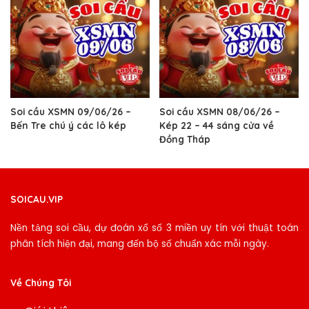
Soi cầu XSMN 09/06/26 –
Soi cầu XSMN 08/06/26 –
Bến Tre chú ý các lô kép
Kép 22 – 44 sáng cửa về
Đồng Tháp
SOICAU.VIP
Nền tảng soi cầu, dự đoán xổ số 3 miền uy tín với thuật toán
phân tích hiện đại, mang đến bộ số chuẩn xác mỗi ngày.
Về Chúng Tôi