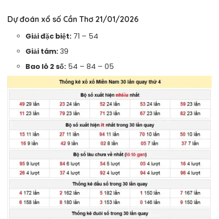
Dự đoán xổ số Cần Thơ 21/01/2026
Giải đặc biệt:
71 – 54
Giải tám:
39
Bao lô 2 số:
54 – 84 – 05