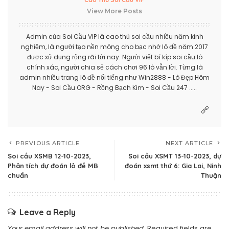
View More Posts
Admin của Soi Cầu VIP là cao thủ soi cầu nhiều năm kinh
nghiệm, là người tạo nền móng cho bạc nhớ lô đề năm 2017
được xử dụng rộng rãi tới nay. Người viết bí kíp soi cầu lô
chính xác, người chia sẻ cách chơi 96 lô vẫn lời. Từng là
admin nhiều trang lô đề nổi tiếng như Win2888 - Lô Đẹp Hôm
Nay - Soi Cầu ORG - Rồng Bạch Kim - Soi Cầu 247 .....
PREVIOUS ARTICLE
NEXT ARTICLE
Soi cầu XSMB 12-10-2023,
Soi cầu XSMT 13-10-2023, dự
Phân tích dự đoán lô đề MB
đoán xsmt thứ 6: Gia Lai, Ninh
chuẩn
Thuận
Leave a Reply
Your email address will not be published.
Required fields are