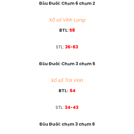
Đầu Đuôi: Chạm 6 chạm 2
Xổ số Vĩnh Long:
BTL:
58
STL:
36-63
Đầu Đuôi: Chạm 3 chạm 5
Xổ số Trà Vinh:
BTL:
64
STL:
34-43
Đầu Đuôi: chạm 3 chạm 6