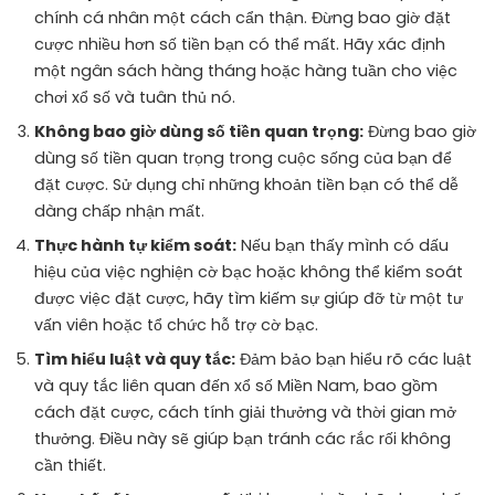
chính cá nhân một cách cẩn thận. Đừng bao giờ đặt
cược nhiều hơn số tiền bạn có thể mất. Hãy xác định
một ngân sách hàng tháng hoặc hàng tuần cho việc
chơi xổ số và tuân thủ nó.
Không bao giờ dùng số tiền quan trọng:
Đừng bao giờ
dùng số tiền quan trọng trong cuộc sống của bạn để
đặt cược. Sử dụng chỉ những khoản tiền bạn có thể dễ
dàng chấp nhận mất.
Thực hành tự kiểm soát:
Nếu bạn thấy mình có dấu
hiệu của việc nghiện cờ bạc hoặc không thể kiểm soát
được việc đặt cược, hãy tìm kiếm sự giúp đỡ từ một tư
vấn viên hoặc tổ chức hỗ trợ cờ bạc.
Tìm hiểu luật và quy tắc:
Đảm bảo bạn hiểu rõ các luật
và quy tắc liên quan đến xổ số Miền Nam, bao gồm
cách đặt cược, cách tính giải thưởng và thời gian mở
thưởng. Điều này sẽ giúp bạn tránh các rắc rối không
cần thiết.