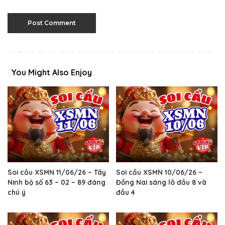
You Might Also Enjoy
Soi cầu XSMN 11/06/26 – Tây
Soi cầu XSMN 10/06/26 –
Ninh bộ số 63 – 02 – 89 đáng
Đồng Nai sáng lô đầu 8 và
chú ý
đầu 4