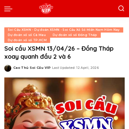
Soi Cầu XSMN - Dự đoán XSMN - Soi Cầu Xổ Số Miền Nam Hôm Nay
Dự đoán xổ số Cà Mau
Dự đoán xổ số Đồng Tháp
Dự đoán xổ số TP.HCM
Soi cầu XSMN 13/04/26 – Đồng Tháp
xoay quanh đầu 2 và 6
Cao Thủ Soi Cầu VIP
Last Updated: 12 April, 2026
Posted
by