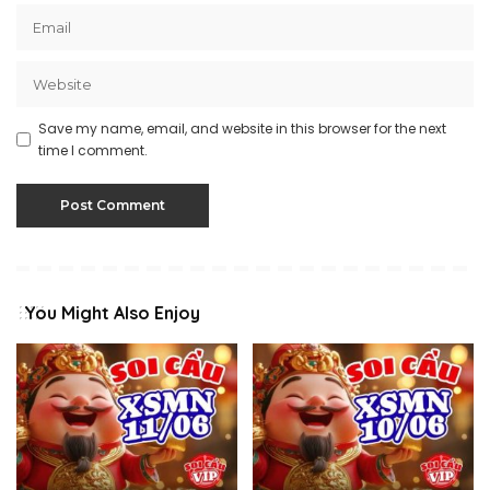
Save my name, email, and website in this browser for the next
time I comment.
You Might Also Enjoy