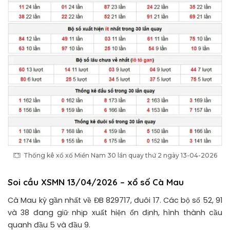
Thống kê xổ xố Miền Nam 30 lần quay thứ 2 ngày 13-04-2026
Soi cầu XSMN 13/04/2026 – xổ số Cà Mau
Cà Mau kỳ gần nhất về ĐB 829717, đuôi 17. Các bộ số 52, 91
và 38 đang giữ nhịp xuất hiện ổn định, hình thành cầu
quanh đầu 5 và đầu 9.