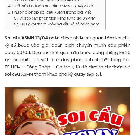
Dự đoán xổ số Cà Mau 13/04/2026
Chốt số dự đoán soi cầu XSMN 13/04/2026
Phương pháp soi cầu XSMN trong bài viết
Vì sao cần phân tích riêng từng đài XSMN?
Lưu ý khi tham khảo soi cầu xổ số miền Nam
Soi cầu XSMN 13/04
nhận được nhiều sự quan tâm khi chu
kỳ số bước vào giai đoạn dịch chuyển mạnh sau phiên
quay 06/04. Dựa trên kết quả tuần trước cùng thống kê 30
kỳ gần nhất, bài viết dưới đây phân tích chi tiết từng đài:
TP HCM – Đồng Tháp – Cà Mau, từ đó đưa ra dự đoán và
soi cầu XSMN
tham khảo cho kỳ quay sắp tới.