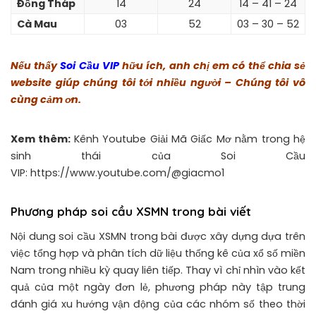
Đồng Tháp
14
24
14 – 41 – 24
Cà Mau
03
52
03 – 30 – 52
Nếu thấy
Soi Cầu VIP
hữu ích, anh chị em có thể chia sẻ
website giúp chúng tôi tới nhiều người – Chúng tôi vô
cùng cảm ơn.
Xem thêm:
Kênh Youtube Giải Mã Giấc Mơ nằm trong hệ
sinh thái của Soi Cầu
VIP:
https://www.youtube.com/@giacmo1
Phương pháp soi cầu XSMN trong bài viết
Nội dung soi cầu XSMN trong bài được xây dựng dựa trên
việc tổng hợp và phân tích dữ liệu thống kê của xổ số miền
Nam trong nhiều kỳ quay liên tiếp. Thay vì chỉ nhìn vào kết
quả của một ngày đơn lẻ, phương pháp này tập trung
đánh giá xu hướng vận động của các nhóm số theo thời