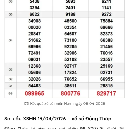
Kết quả xổ số miền Nam ngày 06-04-2026
Soi cầu XSMN 13/04/2026 – xổ số Đồng Tháp
Đồng Tháp kỳ vừa qua ghi nhận ĐB 800776, đuôi 76.