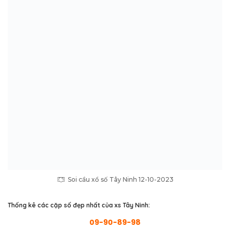
Soi cầu xổ số Tây Ninh 12-10-2023
Thống kê các cặp số đẹp nhất của xs Tây Ninh:
09-90-89-98