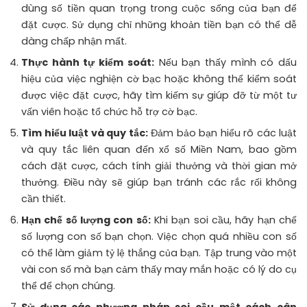
dùng số tiền quan trọng trong cuộc sống của bạn để
đặt cược. Sử dụng chỉ những khoản tiền bạn có thể dễ
dàng chấp nhận mất.
Thực hành tự kiểm soát:
Nếu bạn thấy mình có dấu
hiệu của việc nghiện cờ bạc hoặc không thể kiểm soát
được việc đặt cược, hãy tìm kiếm sự giúp đỡ từ một tư
vấn viên hoặc tổ chức hỗ trợ cờ bạc.
Tìm hiểu luật và quy tắc:
Đảm bảo bạn hiểu rõ các luật
và quy tắc liên quan đến xổ số Miền Nam, bao gồm
cách đặt cược, cách tính giải thưởng và thời gian mở
thưởng. Điều này sẽ giúp bạn tránh các rắc rối không
cần thiết.
Hạn chế số lượng con số:
Khi bạn soi cầu, hãy hạn chế
số lượng con số bạn chọn. Việc chọn quá nhiều con số
có thể làm giảm tỷ lệ thắng của bạn. Tập trung vào một
vài con số mà bạn cảm thấy may mắn hoặc có lý do cụ
thể để chọn chúng.
Sử dụng các phương pháp soi cầu một cách cân