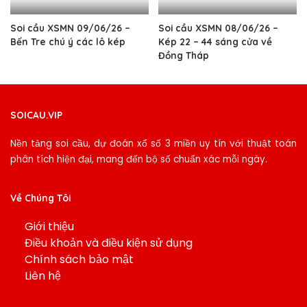
Soi cầu XSMN 09/06/26 –
Soi cầu XSMN 08/06/26 –
Bến Tre chú ý các lô kép
Kép 22 – 44 sáng cửa về
Đồng Tháp
SOICAU.VIP
Nền tảng soi cầu, dự đoán xổ số 3 miền uy tín với thuật toán
phân tích hiện đại, mang đến bộ số chuẩn xác mỗi ngày.
Về Chúng Tôi
Giới thiệu
Điều khoản và điều kiện sử dụng
Chính sách bảo mật
Liên hệ