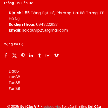
Thông Tin Liên Hệ
Địa chỉ:
55 Tăng Bạt Hổ, Phường Hai Bà Trưng, TP
Hà Nội
Số điện thoại:
0943222123
Email:
soicauvip25@gmail.com
Mạng Xã Hội
Da88
Fun88
Fun88
Fun88
© 2025
Soi Cầu VIP
-
soicau.vip
. Soi cầu 3 miền,
Soi Cầu