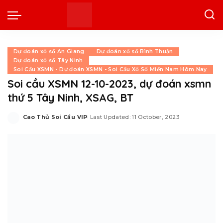
Dự đoán xổ số An Giang
Dự đoán xổ số Bình Thuận
Dự đoán xổ số Tây Ninh
Soi Cầu XSMN - Dự đoán XSMN - Soi Cầu Xổ Số Miền Nam Hôm Nay
Soi cầu XSMN 12-10-2023, dự đoán xsmn
thứ 5 Tây Ninh, XSAG, BT
Cao Thủ Soi Cầu VIP
Last Updated: 11 October, 2023
Posted
by