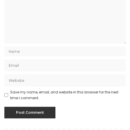
Save my name, email, and website in this browser for the next
time I comment.