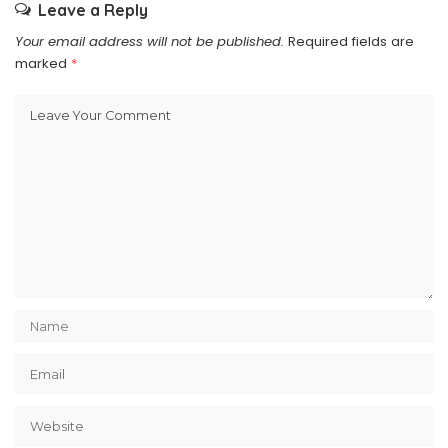
Leave a Reply
Your email address will not be published.
Required fields are
marked
*