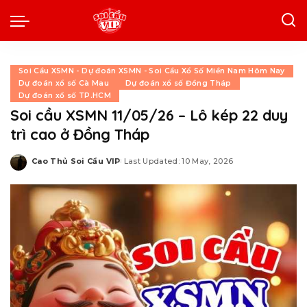
Soi Cầu XSMN - Dự đoán XSMN - Soi Cầu Xổ Số Miền Nam Hôm Nay
Dự đoán xổ số Cà Mau
Dự đoán xổ số Đồng Tháp
Dự đoán xổ số TP.HCM
Soi cầu XSMN 11/05/26 – Lô kép 22 duy
trì cao ở Đồng Tháp
Cao Thủ Soi Cầu VIP
Last Updated: 10 May, 2026
Posted
by