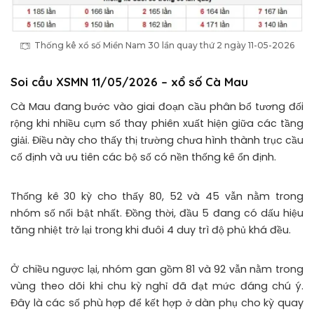
Thống kê xổ số Miền Nam 30 lần quay thứ 2 ngày 11-05-2026
Soi cầu XSMN 11/05/2026 – xổ số Cà Mau
Cà Mau đang bước vào giai đoạn cầu phân bổ tương đối
rộng khi nhiều cụm số thay phiên xuất hiện giữa các tầng
giải. Điều này cho thấy thị trường chưa hình thành trục cầu
cố định và ưu tiên các bộ số có nền thống kê ổn định.
Thống kê 30 kỳ cho thấy 80, 52 và 45 vẫn nằm trong
nhóm số nổi bật nhất. Đồng thời, đầu 5 đang có dấu hiệu
tăng nhiệt trở lại trong khi đuôi 4 duy trì độ phủ khá đều.
Ở chiều ngược lại, nhóm gan gồm 81 và 92 vẫn nằm trong
vùng theo dõi khi chu kỳ nghỉ đã đạt mức đáng chú ý.
Đây là các số phù hợp để kết hợp ở dàn phụ cho kỳ quay