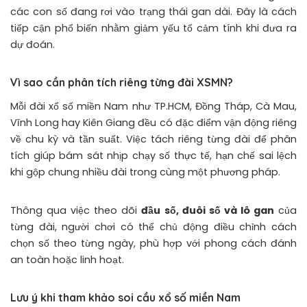
các con số đang rơi vào trạng thái gan dài. Đây là cách
tiếp cận phổ biến nhằm giảm yếu tố cảm tính khi đưa ra
dự đoán.
Vì sao cần phân tích riêng từng đài XSMN?
Mỗi đài xổ số miền Nam như TP.HCM, Đồng Tháp, Cà Mau,
Vĩnh Long hay Kiên Giang đều có đặc điểm vận động riêng
về chu kỳ và tần suất. Việc tách riêng từng đài để phân
tích giúp bám sát nhịp chạy số thực tế, hạn chế sai lệch
khi gộp chung nhiều đài trong cùng một phương pháp.
Thông qua việc theo dõi
đầu số, đuôi số và lô gan
của
từng đài, người chơi có thể chủ động điều chỉnh cách
chọn số theo từng ngày, phù hợp với phong cách đánh
an toàn hoặc linh hoạt.
Lưu ý khi tham khảo soi cầu xổ số miền Nam