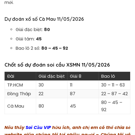
mới.
Dự đoán xổ số Cà Mau 11/05/2026
Giải đặc biệt:
80
Giải tám:
45
Bao lô 2 số:
80 – 45 – 92
Chốt số dự đoán soi cầu XSMN 11/05/2026
Đài
Giải đặc biệt
Giải 8
Bao lô
TP.HCM
30
11
30 – 11 – 63
Đồng Tháp
22
87
22 – 87 – 42
80 – 45 –
Cà Mau
80
45
92
Nếu thấy
Soi Cầu VIP
hữu ích, anh chị em có thể chia sẻ
website giúp chúng tôi tới nhiều người – Chúng tôi vô