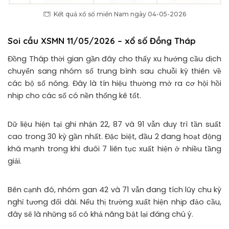
Kết quả xổ số miền Nam ngày 04-05-2026
Soi cầu XSMN 11/05/2026 – xổ số Đồng Tháp
Đồng Tháp thời gian gần đây cho thấy xu hướng cầu dịch
chuyển sang nhóm số trung bình sau chuỗi kỳ thiên về
các bộ số nóng. Đây là tín hiệu thường mở ra cơ hội hồi
nhịp cho các số có nền thống kê tốt.
Dữ liệu hiện tại ghi nhận 22, 87 và 91 vẫn duy trì tần suất
cao trong 30 kỳ gần nhất. Đặc biệt, đầu 2 đang hoạt động
khá mạnh trong khi đuôi 7 liên tục xuất hiện ở nhiều tầng
giải.
Bên cạnh đó, nhóm gan 42 và 71 vẫn đang tích lũy chu kỳ
nghỉ tương đối dài. Nếu thị trường xuất hiện nhịp đảo cầu,
đây sẽ là những số có khả năng bật lại đáng chú ý.