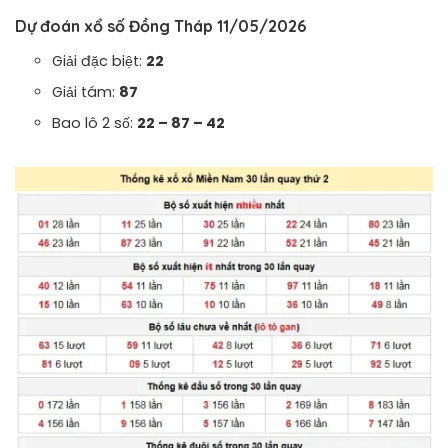
Dự đoán xổ số Đồng Tháp 11/05/2026
Giải đặc biệt:
22
Giải tám:
87
Bao lô 2 số:
22 – 87 – 42