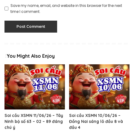
Save my name, email, and website in this browser for the next
time I comment.
You Might Also Enjoy
Soi cầu XSMN 11/06/26 – Tây
Soi cầu XSMN 10/06/26 –
Ninh bộ số 63 – 02 – 89 đáng
Đồng Nai sáng lô đầu 8 và
chú ý
đầu 4