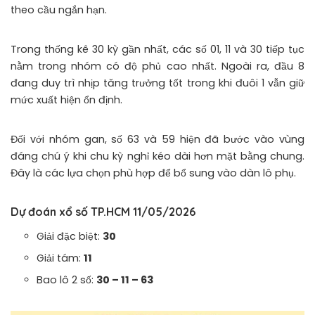
theo cầu ngắn hạn.
Trong thống kê 30 kỳ gần nhất, các số 01, 11 và 30 tiếp tục
nằm trong nhóm có độ phủ cao nhất. Ngoài ra, đầu 8
đang duy trì nhịp tăng trưởng tốt trong khi đuôi 1 vẫn giữ
mức xuất hiện ổn định.
Đối với nhóm gan, số 63 và 59 hiện đã bước vào vùng
đáng chú ý khi chu kỳ nghỉ kéo dài hơn mặt bằng chung.
Đây là các lựa chọn phù hợp để bổ sung vào dàn lô phụ.
Dự đoán xổ số TP.HCM 11/05/2026
Giải đặc biệt:
30
Giải tám:
11
Bao lô 2 số:
30 – 11 – 63