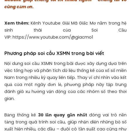
cùng cảm ơn.
Xem thêm:
Kênh Youtube Giải Mã Giấc Mơ nằm trong hệ
sinh thái của Soi Cầu
VIP:
https://www.youtube.com/@giacmo1
Phương pháp soi cầu XSMN trong bài viết
Nội dung soi cầu XSMN trong bài được xây dựng dựa trên
việc tổng hợp và phân tích dữ liệu thống kê của xổ số miền
Nam trong nhiều kỳ quay liên tiếp. Thay vì chỉ nhìn vào kết
quả của một ngày đơn lẻ, phương pháp này tập trung
đánh giá xu hướng vận động của các nhóm số theo thời
gian.
Bảng thống kê
30 lần quay gần nhất
đóng vai trò nền
tảng trong quá trình soi cầu, giúp nhận diện những bộ số
xuất hiện nhiều, các đầu – đuôi có tần suất cao cũng như