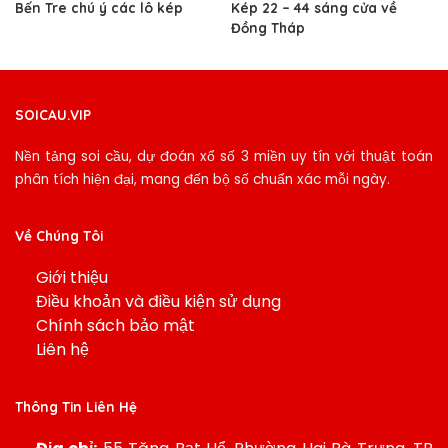
Bến Tre chú ý các lô kép
Kép 22 – 44 sáng cửa về
Đồng Tháp
SOICAU.VIP
Nền tảng soi cầu, dự đoán xổ số 3 miền uy tín với thuật toán
phân tích hiện đại, mang đến bộ số chuẩn xác mỗi ngày.
Về Chúng Tôi
Giới thiệu
Điều khoản và điều kiện sử dụng
Chính sách bảo mật
Liên hệ
Thông Tin Liên Hệ