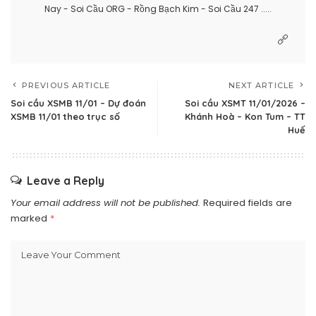
Nay - Soi Cầu ORG - Rồng Bạch Kim - Soi Cầu 247 .....
PREVIOUS ARTICLE
NEXT ARTICLE
Soi cầu XSMB 11/01 – Dự đoán
Soi cầu XSMT 11/01/2026 –
XSMB 11/01 theo trục số
Khánh Hoà – Kon Tum – TT
Huế
Leave a Reply
Your email address will not be published.
Required fields are
marked
*