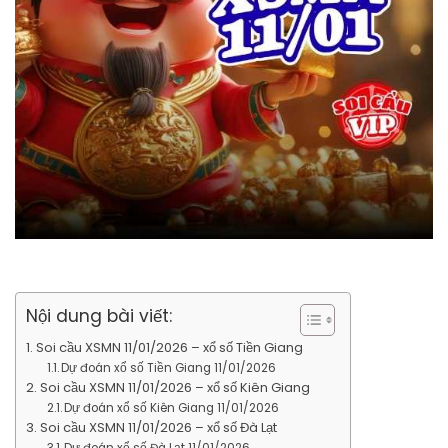
Nội dung bài viết:
Soi cầu XSMN 11/01/2026 – xổ số Tiền Giang
Dự đoán xổ số Tiền Giang 11/01/2026
Soi cầu XSMN 11/01/2026 – xổ số Kiên Giang
Dự đoán xổ số Kiên Giang 11/01/2026
Soi cầu XSMN 11/01/2026 – xổ số Đà Lạt