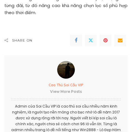
từng đài, từ đó nâng cao khả năng chọn lọc số phù hợp
theo thời điểm.
SHARE ON
Cao Thủ Soi Cầu VIP
View More Posts
Admin của Soi Cầu VIP là cao thủ soi cầu nhiều năm kinh
nghiệm, là người tạo nền móng cho bạc nhớ lô đề năm 2017
được xử dụng rộng rãi tới nay. Người viết bí kíp soi cầu lô
chính xác, người chia sẻ cách chơi 96 lô vẫn lời. Từng là
admin nhiều trang lô đề nổi tiếng như Win2888 - Lô Đẹp Hôm