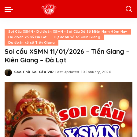
Soi Cầu XSMN - Dự đoán XSMN - Soi Cầu Xổ Số Miền Nam Hôm Nay
Dự đoán xổ số Đà Lạt
Dự đoán xổ số Kiên Giang
Dự đoán xổ số Tiền Giang
Soi cầu XSMN 11/01/2026 – Tiền Giang –
Kiên Giang – Đà Lạt
Cao Thủ Soi Cầu VIP
Last Updated: 10 January, 2026
Posted
by