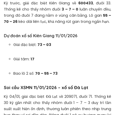
Kỳ trước, giải đặc biệt Kiên Giang về
600433
, đuôi 33.
Thống kê cho thấy nhóm đuôi
3 – 7 – 0
luân chuyển đều,
trong đó đuôi 7 đang nằm ở vùng cân bằng. Lô gan
55 –
70 – 26
kéo dài liên tục, khả năng rút gan trong ngắn hạn.
Dự đoán xổ số Kiên Giang 11/01/2026
Giải đặc biệt:
73 – 03
Giải tám:
17
Bao lô 2 số:
70 – 55 – 73
Soi cầu XSMN 11/01/2026 – xổ số
Đà Lạt
Kỳ 04/01, giải đặc biệt Đà Lạt về 209071, đuôi 71. Thống kê
30 kỳ gần nhất cho thấy nhóm đuôi 1 – 7 – 3 duy trì tần
suất xuất hiện ổn định, thường luân phiên theo nhịp trung