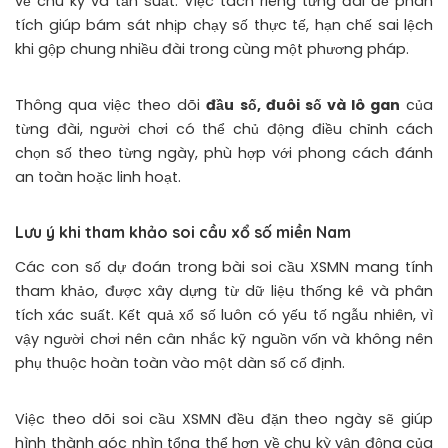
về chu kỳ và tần suất. Việc tách riêng từng đài để phân
tích giúp bám sát nhịp chạy số thực tế, hạn chế sai lệch
khi gộp chung nhiều đài trong cùng một phương pháp.
Thông qua việc theo dõi
đầu số, đuôi số và lô gan
của
từng đài, người chơi có thể chủ động điều chỉnh cách
chọn số theo từng ngày, phù hợp với phong cách đánh
an toàn hoặc linh hoạt.
Lưu ý khi tham khảo soi cầu xổ số miền Nam
Các con số dự đoán trong bài soi cầu XSMN mang tính
tham khảo, được xây dựng từ dữ liệu thống kê và phân
tích xác suất. Kết quả xổ số luôn có yếu tố ngẫu nhiên, vì
vậy người chơi nên cân nhắc kỹ nguồn vốn và không nên
phụ thuộc hoàn toàn vào một dàn số cố định.
Việc theo dõi soi cầu XSMN đều đặn theo ngày sẽ giúp
hình thành góc nhìn tổng thể hơn về chu kỳ vận động của