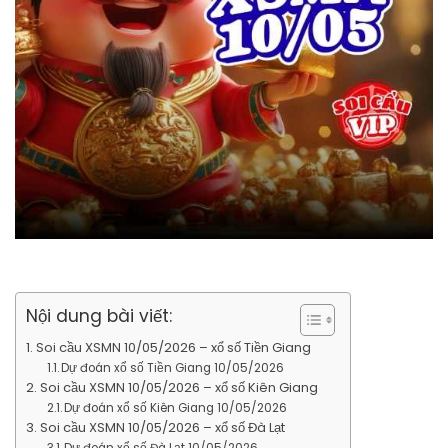
Nội dung bài viết:
Soi cầu XSMN 10/05/2026 – xổ số Tiền Giang
Dự đoán xổ số Tiền Giang 10/05/2026
Soi cầu XSMN 10/05/2026 – xổ số Kiên Giang
Dự đoán xổ số Kiên Giang 10/05/2026
Soi cầu XSMN 10/05/2026 – xổ số Đà Lạt