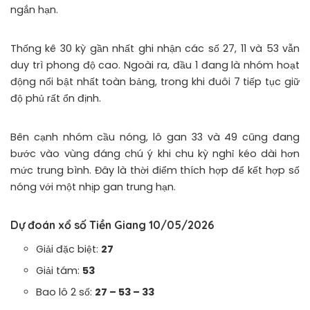
ngắn hạn.
Thống kê 30 kỳ gần nhất ghi nhận các số 27, 11 và 53 vẫn
duy trì phong độ cao. Ngoài ra, đầu 1 đang là nhóm hoạt
động nổi bật nhất toàn bảng, trong khi đuôi 7 tiếp tục giữ
độ phủ rất ổn định.
Bên cạnh nhóm cầu nóng, lô gan 33 và 49 cũng đang
bước vào vùng đáng chú ý khi chu kỳ nghỉ kéo dài hơn
mức trung bình. Đây là thời điểm thích hợp để kết hợp số
nóng với một nhịp gan trung hạn.
Dự đoán xổ số Tiền Giang 10/05/2026
Giải đặc biệt:
27
Giải tám:
53
Bao lô 2 số:
27 – 53 – 33