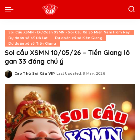
Soi Cầu XSMN - Dự đoán XSMN - Soi Cầu Xổ Số Miền Nam Hôm Nay
Dự đoán xổ số Đà Lạt
Dự đoán xổ số Kiên Giang
Dự đoán xổ số Tiền Giang
Soi cầu XSMN 10/05/26 – Tiền Giang lô
gan 33 đáng chú ý
Cao Thủ Soi Cầu VIP
Last Updated: 9 May, 2026
Posted
by