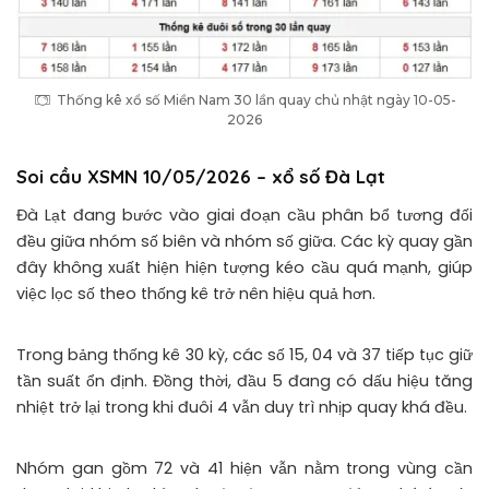
Thống kê xổ số Miền Nam 30 lần quay chủ nhật ngày 10-05-
2026
Soi cầu XSMN 10/05/2026 – xổ số Đà Lạt
Đà Lạt đang bước vào giai đoạn cầu phân bổ tương đối
đều giữa nhóm số biên và nhóm số giữa. Các kỳ quay gần
đây không xuất hiện hiện tượng kéo cầu quá mạnh, giúp
việc lọc số theo thống kê trở nên hiệu quả hơn.
Trong bảng thống kê 30 kỳ, các số 15, 04 và 37 tiếp tục giữ
tần suất ổn định. Đồng thời, đầu 5 đang có dấu hiệu tăng
nhiệt trở lại trong khi đuôi 4 vẫn duy trì nhịp quay khá đều.
Nhóm gan gồm 72 và 41 hiện vẫn nằm trong vùng cần