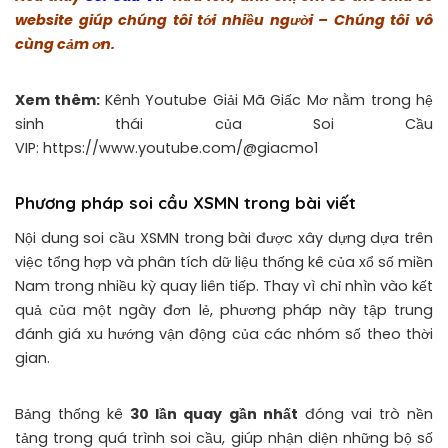
website giúp chúng tôi tới nhiều người – Chúng tôi vô
cùng cảm ơn.
Xem thêm:
Kênh Youtube Giải Mã Giấc Mơ nằm trong hệ
sinh thái của Soi Cầu
VIP:
https://www.youtube.com/@giacmo1
Phương pháp soi cầu XSMN trong bài viết
Nội dung soi cầu XSMN trong bài được xây dựng dựa trên
việc tổng hợp và phân tích dữ liệu thống kê của xổ số miền
Nam trong nhiều kỳ quay liên tiếp. Thay vì chỉ nhìn vào kết
quả của một ngày đơn lẻ, phương pháp này tập trung
đánh giá xu hướng vận động của các nhóm số theo thời
gian.
Bảng thống kê
30 lần quay gần nhất
đóng vai trò nền
tảng trong quá trình soi cầu, giúp nhận diện những bộ số