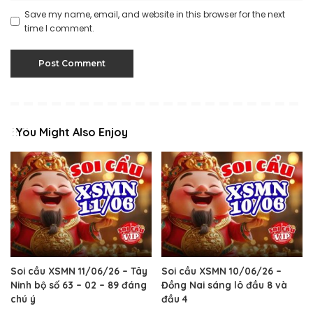
Save my name, email, and website in this browser for the next
time I comment.
You Might Also Enjoy
Soi cầu XSMN 11/06/26 – Tây
Soi cầu XSMN 10/06/26 –
Ninh bộ số 63 – 02 – 89 đáng
Đồng Nai sáng lô đầu 8 và
chú ý
đầu 4