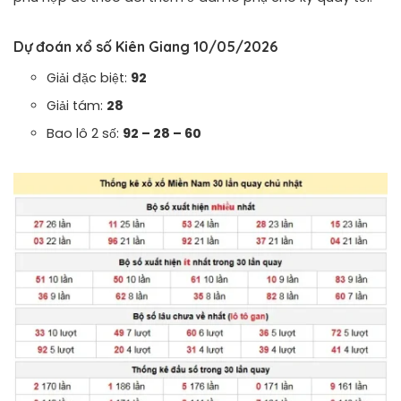
Dự đoán xổ số Kiên Giang 10/05/2026
Giải đặc biệt:
92
Giải tám:
28
Bao lô 2 số:
92 – 28 – 60