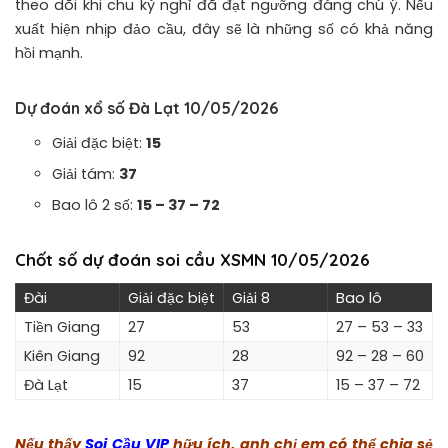
theo dõi khi chu kỳ nghỉ đã đạt ngưỡng đáng chú ý. Nếu
xuất hiện nhịp đảo cầu, đây sẽ là những số có khả năng
hồi mạnh.
Dự đoán xổ số Đà Lạt 10/05/2026
Giải đặc biệt:
15
Giải tám:
37
Bao lô 2 số:
15 – 37 – 72
Chốt số dự đoán soi cầu XSMN 10/05/2026
Đài
Giải đặc biệt
Giải 8
Bao lô
Tiền Giang
27
53
27 – 53 – 33
Kiên Giang
92
28
92 – 28 – 60
Đà Lạt
15
37
15 – 37 – 72
Nếu thấy
Soi Cầu VIP
hữu ích, anh chị em có thể chia sẻ