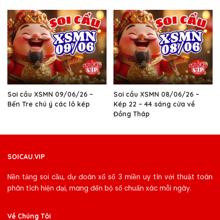
Soi cầu XSMN 09/06/26 –
Soi cầu XSMN 08/06/26 –
Bến Tre chú ý các lô kép
Kép 22 – 44 sáng cửa về
Đồng Tháp
SOICAU.VIP
Nền tảng soi cầu, dự đoán xổ số 3 miền uy tín với thuật toán
phân tích hiện đại, mang đến bộ số chuẩn xác mỗi ngày.
Về Chúng Tôi