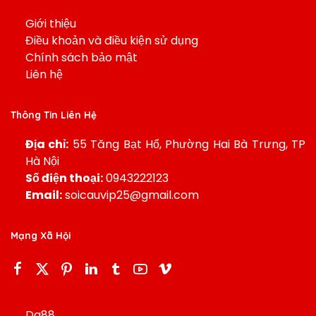
Giới thiệu
Điều khoản và điều kiện sử dụng
Chính sách bảo mật
Liên hệ
Thông Tin Liên Hệ
Địa chỉ:
55 Tăng Bạt Hổ, Phường Hai Bà Trưng, TP
Hà Nội
Số điện thoại:
0943222123
Email:
soicauvip25@gmail.com
Mạng Xã Hội
Da88