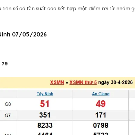
u tiên số có tần suất cao kết hợp một điểm rơi từ nhóm
Ninh 07/05/2026
– 79