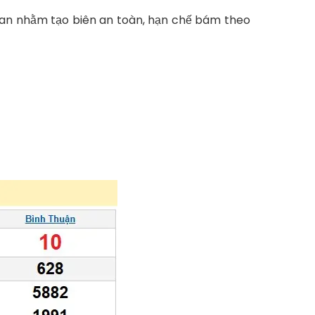
 gan nhằm tạo biên an toàn, hạn chế bám theo