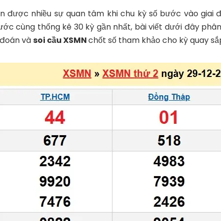
n được nhiều sự quan tâm khi chu kỳ số bước vào giai 
ước cùng thống kê 30 kỳ gần nhất, bài viết dưới đây phân
 đoán và
soi cầu XSMN
chốt số tham khảo cho kỳ quay sắp