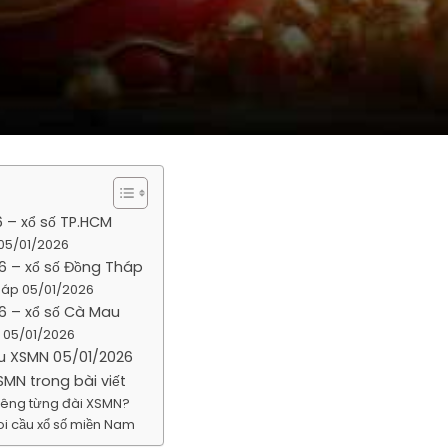
 – xổ số TP.HCM
 05/01/2026
6 – xổ số Đồng Tháp
háp 05/01/2026
6 – xổ số Cà Mau
 05/01/2026
ầu XSMN 05/01/2026
MN trong bài viết
riêng từng đài XSMN?
oi cầu xổ số miền Nam