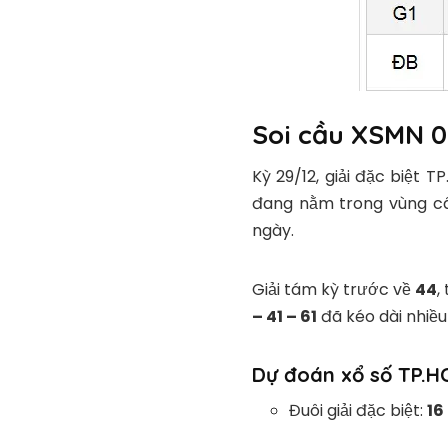
Soi cầu XSMN 0
Kỳ 29/12, giải đặc biệt 
đang nằm trong vùng cân
ngày.
Giải tám kỳ trước về
44
,
– 41 – 61
đã kéo dài nhiều
Dự đoán xổ số TP.H
Đuôi giải đặc biệt:
16