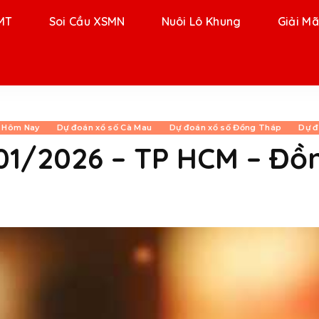
SMT
Soi Cầu XSMN
Nuôi Lô Khung
Giải M
m Hôm Nay
Dự đoán xổ số Cà Mau
Dự đoán xổ số Đồng Tháp
Dự đ
01/2026 – TP HCM – Đồ