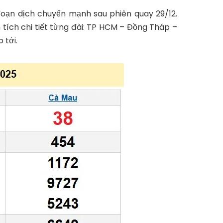
đoạn dịch chuyển mạnh sau phiên quay 29/12.
 tích chi tiết từng đài: TP HCM – Đồng Tháp –
 tới.