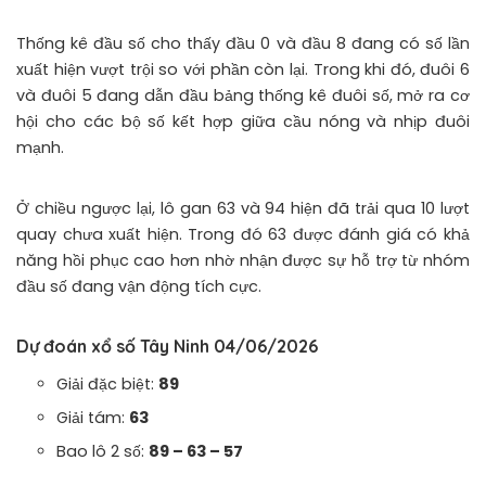
Thống kê đầu số cho thấy đầu 0 và đầu 8 đang có số lần
xuất hiện vượt trội so với phần còn lại. Trong khi đó, đuôi 6
và đuôi 5 đang dẫn đầu bảng thống kê đuôi số, mở ra cơ
hội cho các bộ số kết hợp giữa cầu nóng và nhịp đuôi
mạnh.
Ở chiều ngược lại, lô gan 63 và 94 hiện đã trải qua 10 lượt
quay chưa xuất hiện. Trong đó 63 được đánh giá có khả
năng hồi phục cao hơn nhờ nhận được sự hỗ trợ từ nhóm
đầu số đang vận động tích cực.
Dự đoán xổ số Tây Ninh 04/06/2026
Giải đặc biệt:
89
Giải tám:
63
Bao lô 2 số:
89 – 63 – 57