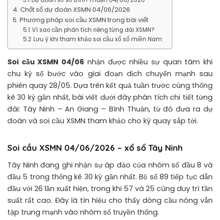
Dự đoán xổ số Bình Thuận 04/06/2026
Chốt số dự đoán XSMN 04/06/2026
Phương pháp soi cầu XSMN trong bài viết
Vì sao cần phân tích riêng từng đài XSMN?
Lưu ý khi tham khảo soi cầu xổ số miền Nam
Soi cầu XSMN 04/06
nhận được nhiều sự quan tâm khi
chu kỳ số bước vào giai đoạn dịch chuyển mạnh sau
phiên quay 28/05. Dựa trên kết quả tuần trước cùng thống
kê 30 kỳ gần nhất, bài viết dưới đây phân tích chi tiết từng
đài: Tây Ninh – An Giang – Bình Thuận, từ đó đưa ra dự
đoán và
soi cầu XSMN
tham khảo cho kỳ quay sắp tới.
Soi cầu XSMN 04/06/2026 – xổ số Tây Ninh
Tây Ninh đang ghi nhận sự áp đảo của nhóm số đầu 8 và
đầu 5 trong thống kê 30 kỳ gần nhất. Bộ số 89 tiếp tục dẫn
đầu với 26 lần xuất hiện, trong khi 57 và 25 cũng duy trì tần
suất rất cao. Đây là tín hiệu cho thấy dòng cầu nóng vẫn
tập trung mạnh vào nhóm số truyền thống.