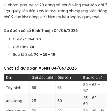
Ở nhóm gan, bộ số 20 đang có chuỗi vắng mặt kéo dài 7
lượt quay liên tiếp. Đây là một trong những ứng viên đáng
chú ý cho khả năng xuất hiện trở lại trong kỳ quay mới.
Dự đoán xổ số Bình Thuận 04/06/2026
Giải đặc biệt:
70
Giải tám:
20
Bao lô 2 số:
70 – 20 – 19
Chốt số dự đoán XSMN 04/06/2026
Đài
Giải đặc biệt
Giải tám
Bao lô 2 số
89 – 63 –
Tây Ninh
89
63
57
25 – 69 –
An Giang
25
69
60
Bình Thuận
70
20
70 – 20 – 19