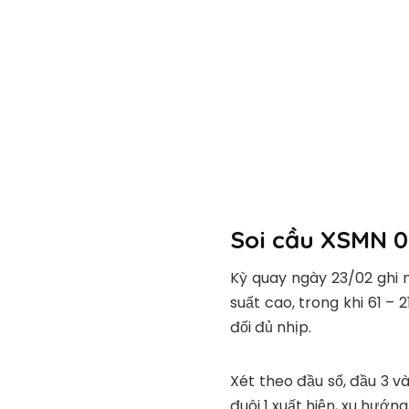
Soi cầu XSMN 0
Kỳ quay ngày 23/02 ghi n
suất cao, trong khi 61 –
đối đủ nhịp.
Xét theo đầu số, đầu 3 v
đuôi 1 xuất hiện, xu hướn