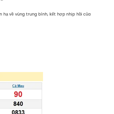
n hạ về vùng trung bình, kết hợp nhịp hồi của