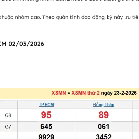
 thuộc nhóm cao. Theo quán tính dao động, kỳ này ưu tiê
HCM 02/03/2026