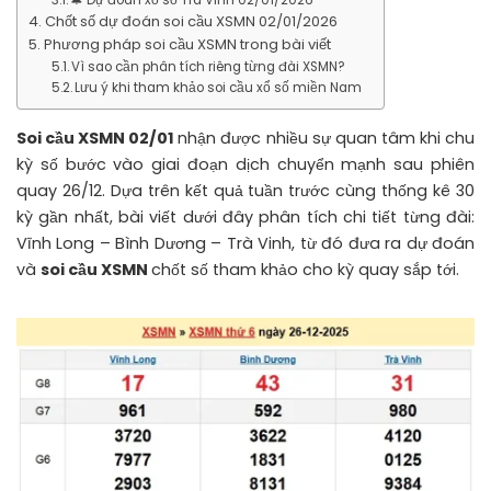
🔔 Dự đoán xổ số Trà Vinh 02/01/2026
Chốt số dự đoán soi cầu XSMN 02/01/2026
Phương pháp soi cầu XSMN trong bài viết
Vì sao cần phân tích riêng từng đài XSMN?
Lưu ý khi tham khảo soi cầu xổ số miền Nam
Soi cầu XSMN 02/01
nhận được nhiều sự quan tâm khi chu
kỳ số bước vào giai đoạn dịch chuyển mạnh sau phiên
quay 26/12. Dựa trên kết quả tuần trước cùng thống kê 30
kỳ gần nhất, bài viết dưới đây phân tích chi tiết từng đài:
Vĩnh Long – Bình Dương – Trà Vinh, từ đó đưa ra dự đoán
và
soi cầu XSMN
chốt số tham khảo cho kỳ quay sắp tới.