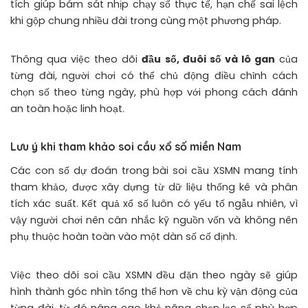
tích giúp bám sát nhịp chạy số thực tế, hạn chế sai lệch
khi gộp chung nhiều đài trong cùng một phương pháp.
Thông qua việc theo dõi
đầu số, đuôi số và lô gan
của
từng đài, người chơi có thể chủ động điều chỉnh cách
chọn số theo từng ngày, phù hợp với phong cách đánh
an toàn hoặc linh hoạt.
Lưu ý khi tham khảo soi cầu xổ số miền Nam
Các con số dự đoán trong bài soi cầu XSMN mang tính
tham khảo, được xây dựng từ dữ liệu thống kê và phân
tích xác suất. Kết quả xổ số luôn có yếu tố ngẫu nhiên, vì
vậy người chơi nên cân nhắc kỹ nguồn vốn và không nên
phụ thuộc hoàn toàn vào một dàn số cố định.
Việc theo dõi soi cầu XSMN đều đặn theo ngày sẽ giúp
hình thành góc nhìn tổng thể hơn về chu kỳ vận động của