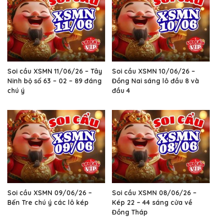
Soi cầu XSMN 11/06/26 – Tây
Soi cầu XSMN 10/06/26 –
Ninh bộ số 63 – 02 – 89 đáng
Đồng Nai sáng lô đầu 8 và
chú ý
đầu 4
Soi cầu XSMN 09/06/26 –
Soi cầu XSMN 08/06/26 –
Bến Tre chú ý các lô kép
Kép 22 – 44 sáng cửa về
Đồng Tháp