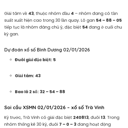
Giải tám về
43
, thuộc nhóm đầu
4
– nhóm đang có tần
suất xuất hiện cao trong 30 lần quay. Lô gan
54 – 88 – 05
tiếp tục là nhóm đáng chú ý, đặc biệt
54
đang ở cuối chu
kỳ gan.
Dự đoán xổ số
Bình Dương
02/01/2026
Đuôi giải đặc biệt:
5
Giải tám:
43
Bao lô 2 số:
32 – 54 – 88
Soi cầu XSMN 02/01/2026 – xổ số Trà Vinh
Kỳ trước, Trà Vinh có giải đặc biệt
240813
, đuôi
13
. Trong
nhóm thống kê 30 kỳ, đuôi
7 – 0 – 3
đang hoạt động