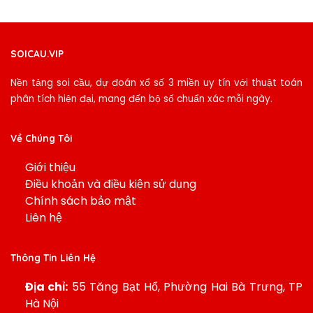
SOICAU.VIP
Nền tảng soi cầu, dự đoán xổ số 3 miền uy tín với thuật toán
phân tích hiện đại, mang đến bộ số chuẩn xác mỗi ngày.
Về Chúng Tôi
Giới thiệu
Điều khoản và điều kiện sử dụng
Chính sách bảo mật
Liên hệ
Thông Tin Liên Hệ
Địa chỉ:
55 Tăng Bạt Hổ, Phường Hai Bà Trưng, TP
Hà Nội