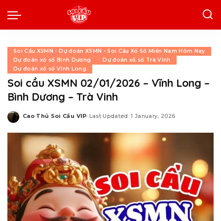
Soi Cầu XSMN - Dự đoán XSMN - Soi Cầu Xổ Số Miền Nam Hôm Nay
Dự đoán xổ số Bình Dương
Dự đoán xổ số Trà Vinh
Dự đoán xổ số Vĩnh Long
Soi cầu XSMN 02/01/2026 – Vĩnh Long –
Bình Dương – Trà Vinh
Cao Thủ Soi Cầu VIP
Last Updated: 1 January, 2026
Posted
by