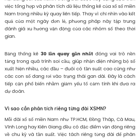
việc tổng hợp và phân tích dữ liệu thống kê của xổ số miền
Nam trong nhiều kỳ quay liên tiếp. Thay vì chỉ nhìn vào kết
quả của một ngày đơn lẻ, phương pháp này tập trung
đánh giá xu hướng vận động của các nhóm số theo thời
gian.
Bảng thống kê
30 lần quay gần nhất
đóng vai trò nền
tảng trong quá trình soi cầu, giúp nhận diện những bộ số
xuất hiện nhiều, các đầu – đuôi có tần suất cao cũng như
các con số đang rơi vào trạng thái gan dài. Đây là cách
tiếp cận phổ biến nhằm giảm yếu tố cảm tính khi đưa ra
dự đoán.
Vì sao cần phân tích riêng từng đài XSMN?
Mỗi đài xổ số miền Nam như TP.HCM, Đồng Tháp, Cà Mau,
Vĩnh Long hay Kiên Giang đều có đặc điểm vận động riêng
về chu kỳ và tần suất. Việc tách riêng từng đài để phân