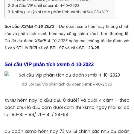
Soi Cầu VIP chốt số xsmb 4-10-2023:
Những lưu ý khi xem phân tích xsmb tại Soi Cầu VIP:
Soi cầu XSMB 4-10-2023
– Dự đoán xsmb hôm nay không chính
xác và phân tích xsmb hôm nay cũng chính xác ít hơn thường lệ.
Do đó dự đoán
XSMB 4-10-2023
ngày mai chúng tôi dự đoán với
1 cặp STL lô
RƠI
sẽ có
BTL 97
và cặp
STL 23-25.
Soi cầu VIP phân tích xsmb 4-10-2023
Soi cầu Vip phân tích dự đoán xsmb 4-10-2023
XSMB hôm nay lô đầu đầu 8 đuôi 1 và đuôi 4 câm – theo
cách chơi lô đầu câm đuôi câm thì xsmb ngày mai sẽ có
lô : 80-81 – 89/ 21 – 41 / 24-64.
Dự đoán xsmb hôm nay 73 về lại chính xác như dự đoán