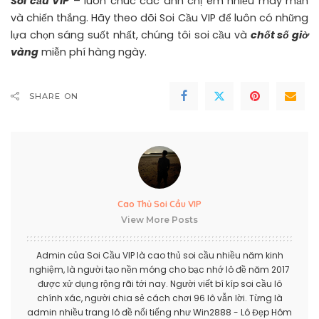
Soi cầu VIP
– luôn chúc các anh chị em nhiều may mắn
và chiến thắng. Hãy theo dõi Soi Cầu VIP để luôn có những
lựa chọn sáng suốt nhất, chúng tôi soi cầu và
chốt số giờ
vàng
miễn phí hàng ngày.
SHARE ON
Cao Thủ Soi Cầu VIP
View More Posts
Admin của Soi Cầu VIP là cao thủ soi cầu nhiều năm kinh
nghiệm, là người tạo nền móng cho bạc nhớ lô đề năm 2017
được xử dụng rộng rãi tới nay. Người viết bí kíp soi cầu lô
chính xác, người chia sẻ cách chơi 96 lô vẫn lời. Từng là
admin nhiều trang lô đề nổi tiếng như Win2888 - Lô Đẹp Hôm