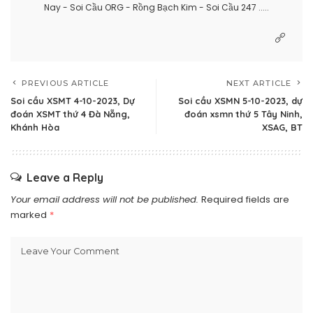
Nay - Soi Cầu ORG - Rồng Bạch Kim - Soi Cầu 247 .....
PREVIOUS ARTICLE
NEXT ARTICLE
Soi cầu XSMT 4-10-2023, Dự
Soi cầu XSMN 5-10-2023, dự
đoán XSMT thứ 4 Đà Nẵng,
đoán xsmn thứ 5 Tây Ninh,
Khánh Hòa
XSAG, BT
Leave a Reply
Your email address will not be published.
Required fields are
marked
*