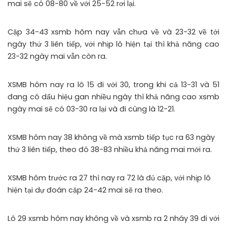
mai sẽ có 08-80 về với 25-52 rơi lại.
Cặp 34-43 xsmb hôm nay vẫn chưa về và 23-32 về tới
ngày thứ 3 liên tiếp, với nhịp lô hiện tại thì khả năng cao
23-32 ngày mai vẫn còn ra.
XSMB hôm nay ra lô 15 đi với 30, trong khi cả 13-31 và 51
đang có dấu hiệu gan nhiều ngày thì khả năng cao xsmb
ngày mai sẽ có 03-30 ra lại và đi cùng là 12-21.
XSMB hôm nay 38 không về mà xsmb tiếp tục ra 63 ngày
thứ 3 liên tiếp, theo đó 38-83 nhiều khả năng mai mới ra.
XSMB hôm trước ra 27 thì nay ra 72 là đủ cặp, với nhịp lô
hiện tại dự đoán cặp 24-42 mai sẽ ra theo.
Lô 29 xsmb hôm nay không về và xsmb ra 2 nháy 39 đi với