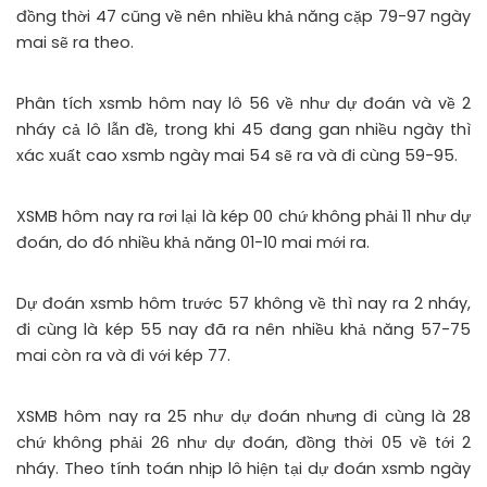
đồng thời 47 cũng về nên nhiều khả năng cặp 79-97 ngày
mai sẽ ra theo.
Phân tích xsmb hôm nay lô 56 về như dự đoán và về 2
nháy cả lô lẫn đề, trong khi 45 đang gan nhiều ngày thì
xác xuất cao xsmb ngày mai 54 sẽ ra và đi cùng 59-95.
XSMB hôm nay ra rơi lại là kép 00 chứ không phải 11 như dự
đoán, do đó nhiều khả năng 01-10 mai mới ra.
Dự đoán xsmb hôm trước 57 không về thì nay ra 2 nháy,
đi cùng là kép 55 nay đã ra nên nhiều khả năng 57-75
mai còn ra và đi với kép 77.
XSMB hôm nay ra 25 như dự đoán nhưng đi cùng là 28
chứ không phải 26 như dự đoán, đồng thời 05 về tới 2
nháy. Theo tính toán nhịp lô hiện tại dự đoán xsmb ngày