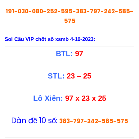
191-030-080-252-595-383-797-242-585-
575
Soi Cầu VIP chốt số xsmb 4-10-2023:
BTL:
97
STL:
23 – 25
Lô Xiên:
97 x 23 x 25
Dàn đề 10 số:
383-797-242-585-575