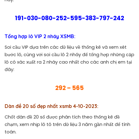
191-030-080-252-595-383-797-242
Tổng hợp lô VIP 2 nháy XSMB:
Soi cầu VIP dựa trên các dữ liệu về thống kê và xem xét
bước lô, cùng với soi cầu lô 2 nháy để tổng hợp những cặp
lô có xác xuất ra 2 nháy cao nhất cho các anh chị em tại
đây:
292 – 565
Dàn đề 20 số đẹp nhất xsmb 4-10-2023:
Chốt dàn đề 20 số được phân tích theo thống kê đề
chạm, xem nhịp lô tô trên dữ liệu 3 năm gần nhất để tính
toán.