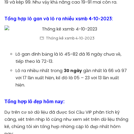
19 và kép 99. Như vậy khả năng cao 19-91 mai còn ra.
Tổng hợp lô gan và lô ra nhiều xsmb 4-10-2023:
Thống kê xsmb 4-10-2023
Lô gan đỉnh bảng là lô 45-82 đã 16 ngày chưa về,
tiếp theo là 72-13.
Lô ra nhiều nhất trong
30 ngày
gần nhất là 66 và 97
với 17 lần xuất hiện, kế đó là 05 – 23 với 13 lần xuất
hiện.
Tổng hợp lô đẹp hôm nay:
Dự trên cơ sở dữ liệu đã được Soi Cầu VIP phân tích kỹ
càng, xét trên nhịp lô cũng như xem xét trên dữ liệu thống
kê, chúng tôi xin tổng hợp những cặp lô đẹp nhất hôm
nay: