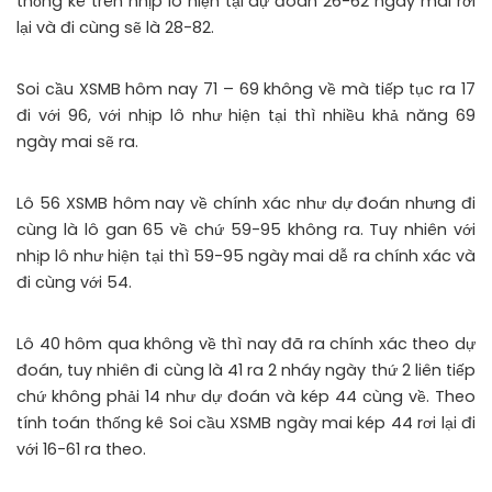
thống kê trên nhịp lô hiện tại dự đoán 26-62 ngày mai rơi
lại và đi cùng sẽ là 28-82.
Soi cầu XSMB hôm nay 71 – 69 không về mà tiếp tục ra 17
đi với 96, với nhịp lô như hiện tại thì nhiều khả năng 69
ngày mai sẽ ra.
Lô 56 XSMB hôm nay về chính xác như dự đoán nhưng đi
cùng là lô gan 65 về chứ 59-95 không ra. Tuy nhiên với
nhịp lô như hiện tại thì 59-95 ngày mai dễ ra chính xác và
đi cùng với 54.
Lô 40 hôm qua không về thì nay đã ra chính xác theo dự
đoán, tuy nhiên đi cùng là 41 ra 2 nháy ngày thứ 2 liên tiếp
chứ không phải 14 như dự đoán và kép 44 cùng về. Theo
tính toán thống kê Soi cầu XSMB ngày mai kép 44 rơi lại đi
với 16-61 ra theo.