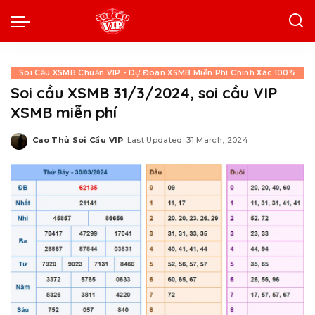
Soi Cầu XSMB Chuẩn VIP - Dự Đoán XSMB Miễn Phí Chính Xác 100%
Soi cầu XSMB 31/3/2024, soi cầu VIP
XSMB miễn phí
Cao Thủ Soi Cầu VIP
Last Updated: 31 March, 2024
Posted
by