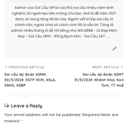
Admin của Soi Cầu VIP là cao thủ soi cầu nhiều năm kinh
nghiệm, là người tạo nền móng cho bạc nhớ lô đề năm 2017
được xử dụng rộng rãi tới nay. Người viết bí kíp soi cầu lô
chính xác, người chia sẻ cách chơi 96 lô vẫn lời. Từng là
admin nhiều trang lô đề nổi tiếng như Win2888 - Lô Đẹp Hôm
Nay - Soi Cầu ORG - Rồng Bạch Kim - Soi Cầu 247 .....
PREVIOUS ARTICLE
NEXT ARTICLE
Soi cầu dự đoán XSMN
Soi cầu dự đoán XSMT
30/3/2024: XSTP HCM, XSLA,
31/3/2024: Khánh Hòa, Kon
XSHG, XSBP
Tum, TT Huế
Leave a Reply
Your email address will not be published.
Required fields are
marked
*