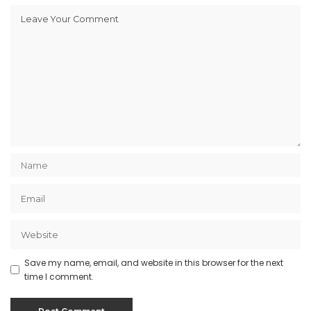
Save my name, email, and website in this browser for the next
time I comment.