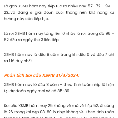
Lô gan XSMB hôm nay tiếp tục ra nhiều như 57 -72 – 94 –
23…và đang ở giai đoạn cuối tháng nên khả năng xu
hướng này còn tiếp tục.
Lô rơi XSMB hôm nay tăng lên 10 nháy lô rơi, trong đó 96 –
52 đều ra ngày thứ 3 liên tiếp.
XSMB hôm nay lô đầu 8 câm trong khi đầu 0 và đầu 7 chỉ
ra 1 lô duy nhất.
Phân tích Soi cầu XSMB 31/3/2024:
XSMB hôm nay lô đầu 8 câm – theo tính toán nhịp lô hiện
tại dự đoán ngày mai sẽ có 85-89.
Soi cầu XSMB hôm nay 25 không về mà về tiếp 52, đi cùng
là 26 trong khi cặp 08-80 lỡ nhịp không về. Theo tính toán