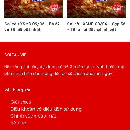
Soi cầu XSMB 09/06 – Bộ 62
Soi cầu XSMB 08/06 – Cặp 38
và 85 nổi bật nhất
– 53 là hai đầu số nổi bật
SOICAU.VIP
Nền tảng soi cầu, dự đoán xổ số 3 miền uy tín với thuật toán
phân tích hiện đại, mang đến bộ số chuẩn xác mỗi ngày.
Về Chúng Tôi
Giới thiệu
Điều khoản và điều kiện sử dụng
Chính sách bảo mật
Liên hệ