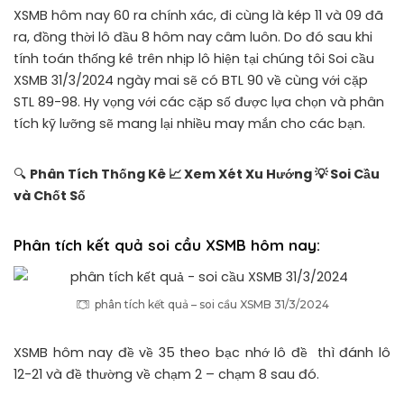
XSMB hôm nay 60 ra chính xác, đi cùng là kép 11 và 09 đã
ra, đồng thời lô đầu 8 hôm nay câm luôn. Do đó sau khi
tính toán thống kê trên nhịp lô hiện tại chúng tôi Soi cầu
XSMB 31/3/2024 ngày mai sẽ có BTL 90 về cùng với cặp
STL 89-98. Hy vọng với các cặp số được lựa chọn và phân
tích kỹ lưỡng sẽ mang lại nhiều may mắn cho các bạn.
🔍
Phân Tích Thống Kê 📈 Xem Xét Xu Hướng 💡 Soi Cầu
và Chốt Số
Phân tích kết quả soi cầu XSMB hôm nay:
phân tích kết quả – soi cầu XSMB 31/3/2024
XSMB hôm nay đề về 35 theo
bạc nhớ lô đề
thì đánh lô
12-21 và đề thường về chạm 2 – chạm 8 sau đó.