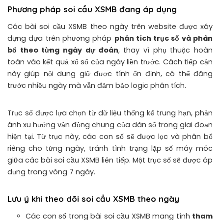
Phương pháp soi cầu XSMB đang áp dụng
Các bài soi cầu XSMB theo ngày trên website được xây
dựng dựa trên phương pháp
phân tích trục số và phân
bổ theo từng ngày dự đoán
, thay vì phụ thuộc hoàn
toàn vào kết quả xổ số của ngày liền trước. Cách tiếp cận
này giúp nội dung giữ được tính ổn định, có thể đăng
trước nhiều ngày mà vẫn đảm bảo logic phân tích.
Trục số được lựa chọn từ dữ liệu thống kê trung hạn, phản
ánh xu hướng vận động chung của dàn số trong giai đoạn
hiện tại. Từ trục này, các con số sẽ được lọc và phân bổ
riêng cho từng ngày, tránh tình trạng lặp số máy móc
giữa các bài soi cầu XSMB liên tiếp. Một trục số sẽ được áp
dụng trong vòng 7 ngày.
Lưu ý khi theo dõi soi cầu XSMB theo ngày
Các con số trong bài soi cầu XSMB mang tính
tham