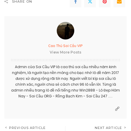
SHARE ON
Cao Thủ Soi Cầu VIP
View More Posts
Admin của Soi Cầu VIP là cao thủ soi cầu nhiều năm kinh
nghiệm, là người tạo nền móng cho bạc nhớ lô đề năm 2017
được xử dụng rộng rãi tới nay. Người viết bí kíp soi cầu lô
chính xác, người chia sẻ cách chơi 96 lô vẫn lời. Từng là
admin nhiều trang lô đề nổi tiếng như Win2888 - Lô Đẹp Hôm
Nay - Soi Cầu ORG - Rồng Bạch Kim - Soi Cầu 247 .....
PREVIOUS ARTICLE
NEXT ARTICLE