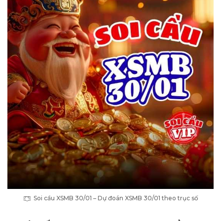
Soi cầu XSMB 30/01 – Dự đoán XSMB 30/01 theo trục số