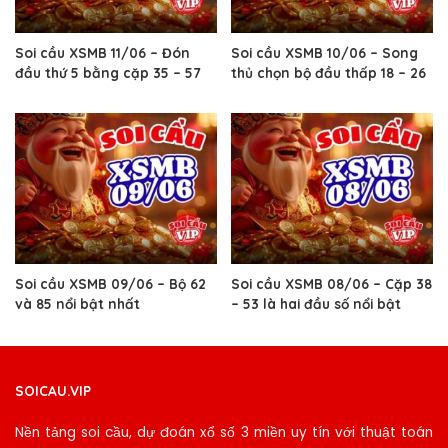
Soi cầu XSMB 11/06 – Đón
Soi cầu XSMB 10/06 – Song
đầu thứ 5 bằng cặp 35 – 57
thủ chọn bộ đầu thấp 18 – 26
Soi cầu XSMB 09/06 – Bộ 62
Soi cầu XSMB 08/06 – Cặp 38
và 85 nổi bật nhất
– 53 là hai đầu số nổi bật
SOICAU.VIP
Nền tảng soi cầu, dự đoán xổ số 3 miền uy tín với thuật toán