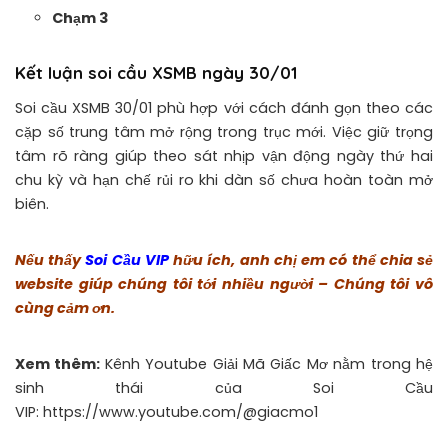
Chạm 3
Kết luận soi cầu XSMB ngày 30/01
Soi cầu XSMB 30/01 phù hợp với cách đánh gọn theo các
cặp số trung tâm mở rộng trong trục mới. Việc giữ trọng
tâm rõ ràng giúp theo sát nhịp vận động ngày thứ hai
chu kỳ và hạn chế rủi ro khi dàn số chưa hoàn toàn mở
biên.
Nếu thấy
Soi Cầu VIP
hữu ích, anh chị em có thể chia sẻ
website giúp chúng tôi tới nhiều người – Chúng tôi vô
cùng cảm ơn.
Xem thêm:
Kênh Youtube Giải Mã Giấc Mơ nằm trong hệ
sinh thái của Soi Cầu
VIP:
https://www.youtube.com/@giacmo1