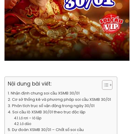
Nội dung bài viết:
Nhận định chung soi cầu XSMB 30/01
Cơ sở thống kê và phương pháp soi cầu XSMB 30/01
Phân tích trục số vận động trong ngày 30/01
Soi cầu lô XSMB 30/01 theo trục độc lập
Lô rơi – lô lặp
Lô đảo
Dự đoán XSMB 30/01 – Chốt số soi cầu