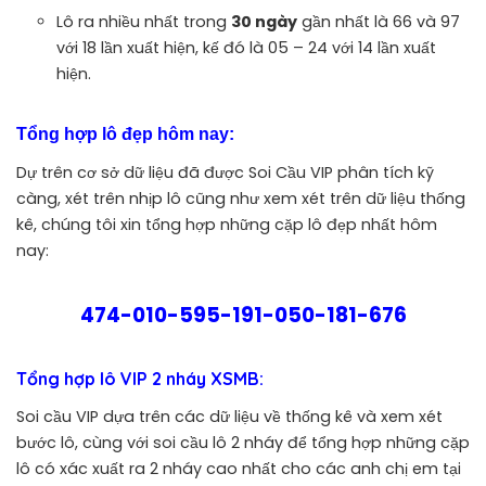
Lô ra nhiều nhất trong
30 ngày
gần nhất là 66 và 97
với 18 lần xuất hiện, kế đó là 05 – 24 với 14 lần xuất
hiện.
Tổng hợp lô đẹp hôm nay:
Dự trên cơ sở dữ liệu đã được Soi Cầu VIP phân tích kỹ
càng, xét trên nhịp lô cũng như xem xét trên dữ liệu thống
kê, chúng tôi xin tổng hợp những cặp lô đẹp nhất hôm
nay:
474-010-595-191-050-181-676
Tổng hợp lô VIP 2 nháy XSMB:
Soi cầu VIP dựa trên các dữ liệu về thống kê và xem xét
bước lô, cùng với soi cầu lô 2 nháy để tổng hợp những cặp
lô có xác xuất ra 2 nháy cao nhất cho các anh chị em tại