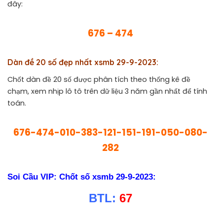
đây:
676 – 474
Dàn đề 20 số đẹp nhất xsmb 29-9-2023:
Chốt dàn đề 20 số được phân tích theo thống kê đề
chạm, xem nhịp lô tô trên dữ liệu 3 năm gần nhất để tính
toán.
676-474-010-383-121-151-191-050-080-
282
Soi Cầu VIP: Chốt số xsmb 29-9-2023:
BTL:
67