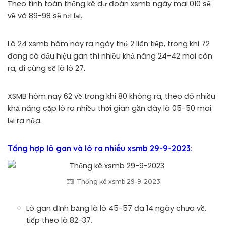
Theo tính toán thống kê dự đoán xsmb ngày mai 010 sẽ
về và 89-98 sẽ rơi lại.
Lô 24 xsmb hôm nay ra ngày thứ 2 liên tiếp, trong khi 72
đang có dấu hiệu gan thì nhiều khả năng 24-42 mai còn
ra, đi cùng sẽ là lô 27.
XSMB hôm nay 62 về trong khi 80 không ra, theo đó nhiều
khả năng cặp lô ra nhiều thời gian gần đây là 05-50 mai
lại ra nữa.
Tổng hợp lô gan và lô ra nhiều xsmb 29-9-2023:
Thống kê xsmb 29-9-2023
Lô gan đỉnh bảng là lô 45-57 đã 14 ngày chưa về,
tiếp theo là 82-37.