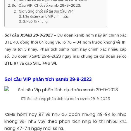
Soi Cầu VIP: Chốt số xsmb 29-9-2023:
Giờ vàng chốt số tại Soi Cầu VIP:
Sự đoán xsmb VIP chính xác:
Nuôi lô khung:
Soi cầu XSMB 29-9-2023
– Dự đoán xsmb hôm nay ăn chính xác
BTL 48, đồng thời 84 cũng về, lô 78 – 04 hôm trước không về thì
nay ra tới 3 nháy. Phân tích xsmb hôm nay chính xác nhiều cặp
số. Dự đoán
XSMB 29-9-2023
ngày mai chúng tôi dự đoán sẽ có
BTL 67
và cặp
STL 74 x 34.
Soi cầu VIP phân tích xsmb 29-9-2023
Soi cầu Vip phân tích dự đoán xsmb 29-9-2023
XSMB hôm nay 97 về như dự đoán nhưng 49-94 lỡ nhịp
không về- như vậy theo phân tích nhịp lô thì nhiều khả
năng 47-74 ngày mai sẽ ra.