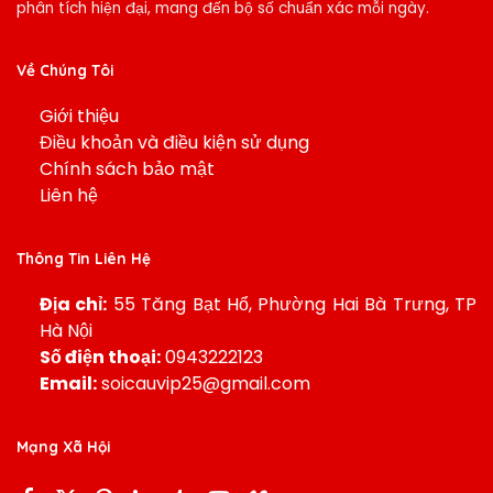
phân tích hiện đại, mang đến bộ số chuẩn xác mỗi ngày.
Về Chúng Tôi
Giới thiệu
Điều khoản và điều kiện sử dụng
Chính sách bảo mật
Liên hệ
Thông Tin Liên Hệ
Địa chỉ:
55 Tăng Bạt Hổ, Phường Hai Bà Trưng, TP
Hà Nội
Số điện thoại:
0943222123
Email:
soicauvip25@gmail.com
Mạng Xã Hội