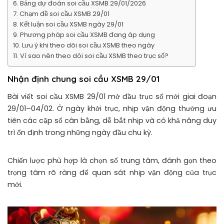
Bảng dự đoán soi cầu XSMB 29/01/2026
Chạm đề soi cầu XSMB 29/01
Kết luận soi cầu XSMB ngày 29/01
Phương pháp soi cầu XSMB đang áp dụng
Lưu ý khi theo dõi soi cầu XSMB theo ngày
Vì sao nên theo dõi soi cầu XSMB theo trục số?
Nhận định chung soi cầu XSMB 29/01
Bài viết
soi cầu XSMB
29/01 mở đầu trục số mới giai đoạn
29/01–04/02. Ở ngày khởi trục, nhịp vận động thường ưu
tiên các cặp số cân bằng, dễ bắt nhịp và có khả năng duy
trì ổn định trong những ngày đầu chu kỳ.
Chiến lược phù hợp là chọn số trung tâm, đánh gọn theo
trọng tâm rõ ràng để quan sát nhịp vận động của trục
mới.