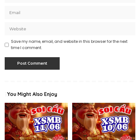
Save my name, email, and website in this browser for the next
time I comment.
You Might Also Enjoy