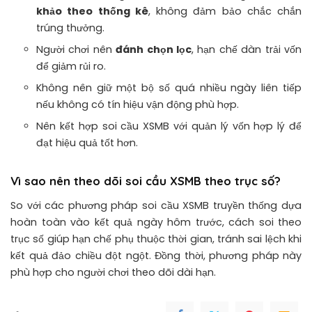
khảo theo thống kê
, không đảm bảo chắc chắn
trúng thưởng.
Người chơi nên
đánh chọn lọc
, hạn chế dàn trải vốn
để giảm rủi ro.
Không nên giữ một bộ số quá nhiều ngày liên tiếp
nếu không có tín hiệu vận động phù hợp.
Nên kết hợp soi cầu XSMB với quản lý vốn hợp lý để
đạt hiệu quả tốt hơn.
Vì sao nên theo dõi soi cầu XSMB theo trục số?
So với các phương pháp soi cầu XSMB truyền thống dựa
hoàn toàn vào kết quả ngày hôm trước, cách soi theo
trục số giúp hạn chế phụ thuộc thời gian, tránh sai lệch khi
kết quả đảo chiều đột ngột. Đồng thời, phương pháp này
phù hợp cho người chơi theo dõi dài hạn.