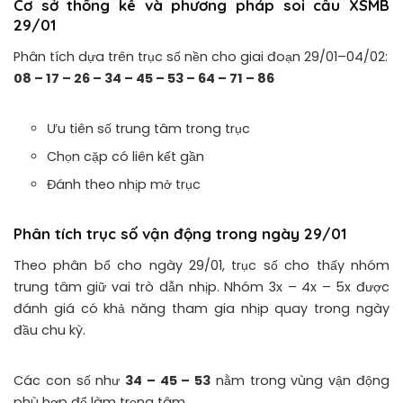
Cơ sở thống kê và phương pháp soi cầu XSMB
29/01
Phân tích dựa trên trục số nền cho giai đoạn 29/01–04/02:
08 – 17 – 26 – 34 – 45 – 53 – 64 – 71 – 86
Ưu tiên số trung tâm trong trục
Chọn cặp có liên kết gần
Đánh theo nhịp mở trục
Phân tích trục số vận động trong ngày 29/01
Theo phân bổ cho ngày 29/01, trục số cho thấy nhóm
trung tâm giữ vai trò dẫn nhịp. Nhóm 3x – 4x – 5x được
đánh giá có khả năng tham gia nhịp quay trong ngày
đầu chu kỳ.
Các con số như
34 – 45 – 53
nằm trong vùng vận động
phù hợp để làm trọng tâm.