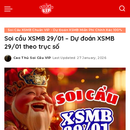
Soi Cầu XSMB Chuẩn VIP - Dự Đoán XSMB Miễn Phí Chính Xác 100%
Soi cầu XSMB 29/01 – Dự đoán XSMB
29/01 theo trục số
Cao Thủ Soi Cầu VIP
Last Updated: 27 January, 2026
Posted
by