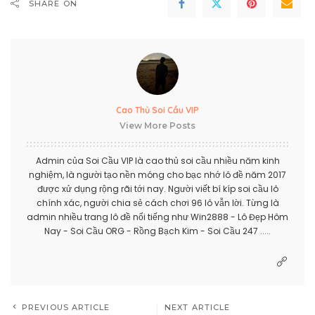
SHARE ON
Cao Thủ Soi Cầu VIP
View More Posts
Admin của Soi Cầu VIP là cao thủ soi cầu nhiều năm kinh
nghiệm, là người tạo nền móng cho bạc nhớ lô đề năm 2017
được xử dụng rộng rãi tới nay. Người viết bí kíp soi cầu lô
chính xác, người chia sẻ cách chơi 96 lô vẫn lời. Từng là
admin nhiều trang lô đề nổi tiếng như Win2888 - Lô Đẹp Hôm
Nay - Soi Cầu ORG - Rồng Bạch Kim - Soi Cầu 247 .....
PREVIOUS ARTICLE
NEXT ARTICLE