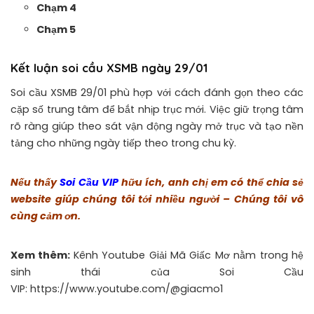
Chạm 4
Chạm 5
Kết luận soi cầu XSMB ngày 29/01
Soi cầu XSMB 29/01 phù hợp với cách đánh gọn theo các
cặp số trung tâm để bắt nhịp trục mới. Việc giữ trọng tâm
rõ ràng giúp theo sát vận động ngày mở trục và tạo nền
tảng cho những ngày tiếp theo trong chu kỳ.
Nếu thấy
Soi Cầu VIP
hữu ích, anh chị em có thể chia sẻ
website giúp chúng tôi tới nhiều người – Chúng tôi vô
cùng cảm ơn.
Xem thêm:
Kênh Youtube Giải Mã Giấc Mơ nằm trong hệ
sinh thái của Soi Cầu
VIP:
https://www.youtube.com/@giacmo1