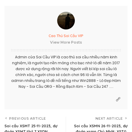
Cao Thủ Soi Cầu VIP
View More Posts
Admin của Soi Cầu VIP là cao thủ soi cầu nhiều năm kinh
nghiệm, là người tạo nền móng cho bạc nhớ lô đề năm 2017
được xử dụng rộng rãi tới nay. Người viết bí kíp soi cầu lô
chính xác, người chia sẻ cách chơi 96 lô vẫn lời. Từng là
admin nhiều trang lô đề nổi tiếng như Win2888 - Lô Đẹp Hôm
Nay - Soi Cầu ORG - Rồng Bạch Kim - Soi Cầu 247 .....
PREVIOUS ARTICLE
NEXT ARTICLE
Soi cầu XSMT 25-11-2023, dự
Soi cầu XSMN 26-11-2023, dự
đoán XSMT thứ 7 XSDN,
đoán xsmn Chủ Nhật: XSTG,