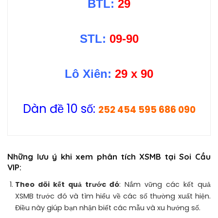
BTL:
29
STL:
09-90
Lô Xiên:
29 x 90
Dàn đề 10 số:
252 454 595 686 090
Những lưu ý khi xem phân tích XSMB tại Soi Cầu
VIP:
Theo dõi kết quả trước đó
: Nắm vững các kết quả
XSMB trước đó và tìm hiểu về các số thường xuất hiện.
Điều này giúp bạn nhận biết các mẫu và xu hướng số.