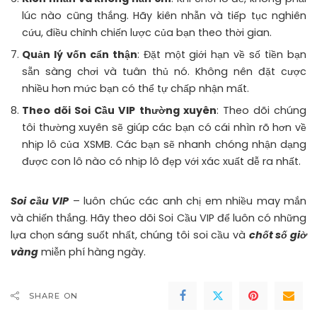
lúc nào cũng thắng. Hãy kiên nhẫn và tiếp tục nghiên
cứu, điều chỉnh chiến lược của bạn theo thời gian.
Quản lý vốn cẩn thận
: Đặt một giới hạn về số tiền bạn
sẵn sàng chơi và tuân thủ nó. Không nên đặt cược
nhiều hơn mức bạn có thể tự chấp nhận mất.
Theo dõi
Soi Cầu VIP
thường xuyên
: Theo dõi chúng
tôi thường xuyên sẽ giúp các bạn có cái nhìn rõ hơn về
nhịp lô của XSMB. Các bạn sẽ nhanh chóng nhận dạng
được con lô nào có nhịp lô đẹp với xác xuất dễ ra nhất.
Soi cầu VIP
– luôn chúc các anh chị em nhiều may mắn
và chiến thắng. Hãy theo dõi Soi Cầu VIP để luôn có những
lựa chọn sáng suốt nhất, chúng tôi soi cầu và
chốt số giờ
vàng
miễn phí hàng ngày.
SHARE ON