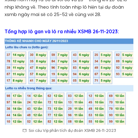
nhịp không về. Theo tính toán nhịp lô hiện tại dự đoán
xsmb ngày mai sẽ có 25-52 về cùng với 28.
Tổng hợp lô gan và lô ra nhiều XSMB 26-11-2023:
Soi cầu Vip phân tích dự đoán XSMB 26-11-2023