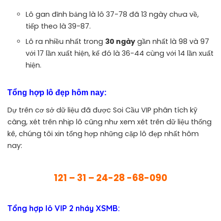
Lô gan đỉnh bảng là lô 37-78 đã 13 ngày chưa về,
tiếp theo là 39-87.
Lô ra nhiều nhất trong
30 ngày
gần nhất là 98 và 97
với 17 lần xuất hiện, kế đó là 36-44 cùng với 14 lần xuất
hiện.
Tổng hợp lô đẹp hôm nay:
Dự trên cơ sở dữ liệu đã được Soi Cầu VIP phân tích kỹ
càng, xét trên nhịp lô cũng như xem xét trên dữ liệu thống
kê, chúng tôi xin tổng hợp những cặp lô đẹp nhất hôm
nay:
121 – 31 – 24-28 -68-090
Tổng hợp lô VIP 2 nháy XSMB: