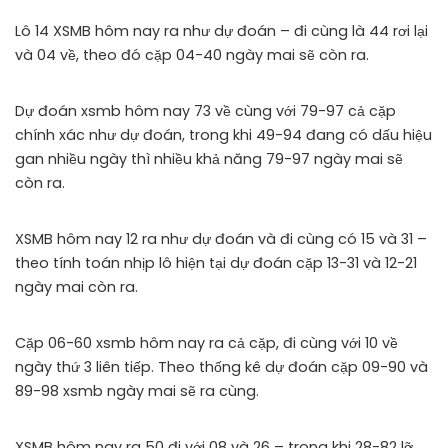
Lô 14 XSMB hôm nay ra như dự đoán – đi cùng là 44 rơi lại
và 04 về, theo đó cặp 04-40 ngày mai sẽ còn ra.
Dự đoán xsmb hôm nay 73 về cùng với 79-97 cả cặp
chính xác như dự đoán, trong khi 49-94 đang có dấu hiệu
gan nhiều ngày thì nhiều khả năng 79-97 ngày mai sẽ
còn ra.
XSMB hôm nay 12 ra như dự đoán và đi cùng có 15 và 31 –
theo tính toán nhịp lô hiện tại dự đoán cặp 13-31 và 12-21
ngày mai còn ra.
Cặp 06-60 xsmb hôm nay ra cả cặp, đi cùng với 10 về
ngày thứ 3 liên tiếp. Theo thống kê dự đoán cặp 09-90 và
89-98 xsmb ngày mai sẽ ra cùng.
XSMB hôm nay ra 50 đi với 08 và 26 – trong khi 28-82 lỡ