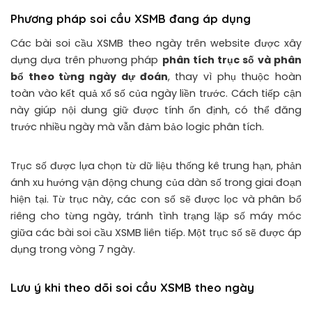
Phương pháp soi cầu XSMB đang áp dụng
Các bài soi cầu XSMB theo ngày trên website được xây
dựng dựa trên phương pháp
phân tích trục số và phân
bổ theo từng ngày dự đoán
, thay vì phụ thuộc hoàn
toàn vào kết quả xổ số của ngày liền trước. Cách tiếp cận
này giúp nội dung giữ được tính ổn định, có thể đăng
trước nhiều ngày mà vẫn đảm bảo logic phân tích.
Trục số được lựa chọn từ dữ liệu thống kê trung hạn, phản
ánh xu hướng vận động chung của dàn số trong giai đoạn
hiện tại. Từ trục này, các con số sẽ được lọc và phân bổ
riêng cho từng ngày, tránh tình trạng lặp số máy móc
giữa các bài soi cầu XSMB liên tiếp. Một trục số sẽ được áp
dụng trong vòng 7 ngày.
Lưu ý khi theo dõi soi cầu XSMB theo ngày