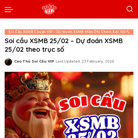
Soi Cầu XSMB Chuẩn VIP - Dự Đoán XSMB Miễn Phí Chính Xác 100%
Soi cầu XSMB 25/02 – Dự đoán XSMB
25/02 theo trục số
Cao Thủ Soi Cầu VIP
Last Updated: 23 February, 2026
Posted
by