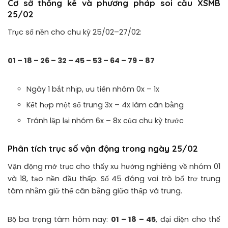
Cơ sở thống kê và phương pháp soi cầu XSMB
25/02
Trục số nền cho chu kỳ 25/02–27/02:
01 – 18 – 26 – 32 – 45 – 53 – 64 – 79 – 87
Ngày 1 bắt nhịp, ưu tiên nhóm 0x – 1x
Kết hợp một số trung 3x – 4x làm cân bằng
Tránh lặp lại nhóm 6x – 8x của chu kỳ trước
Phân tích trục số vận động trong ngày 25/02
Vận động mở trục cho thấy xu hướng nghiêng về nhóm 01
và 18, tạo nền đầu thấp. Số 45 đóng vai trò bổ trợ trung
tâm nhằm giữ thế cân bằng giữa thấp và trung.
Bộ ba trọng tâm hôm nay:
01 – 18 – 45
, đại diện cho thế