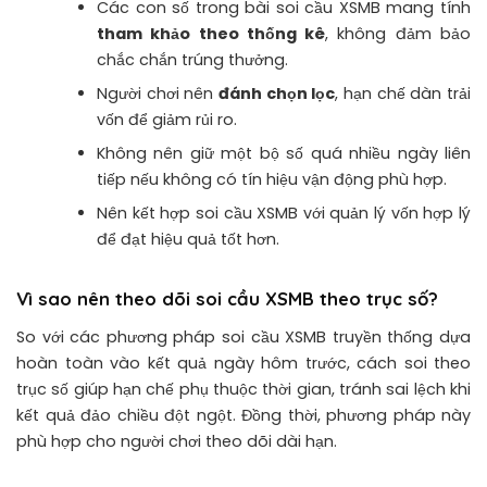
Các con số trong bài soi cầu XSMB mang tính
tham khảo theo thống kê
, không đảm bảo
chắc chắn trúng thưởng.
Người chơi nên
đánh chọn lọc
, hạn chế dàn trải
vốn để giảm rủi ro.
Không nên giữ một bộ số quá nhiều ngày liên
tiếp nếu không có tín hiệu vận động phù hợp.
Nên kết hợp soi cầu XSMB với quản lý vốn hợp lý
để đạt hiệu quả tốt hơn.
Vì sao nên theo dõi soi cầu XSMB theo trục số?
So với các phương pháp soi cầu XSMB truyền thống dựa
hoàn toàn vào kết quả ngày hôm trước, cách soi theo
trục số giúp hạn chế phụ thuộc thời gian, tránh sai lệch khi
kết quả đảo chiều đột ngột. Đồng thời, phương pháp này
phù hợp cho người chơi theo dõi dài hạn.