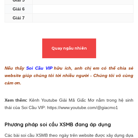
Giải 5
Giải 6
Giải 7
Quay ngẫu nhiên
Nếu thấy
Soi Cầu VIP
hữu ích, anh chị em có thể chia sẻ
website giúp chúng tôi tới nhiều người - Chúng tôi vô cùng
cảm ơn.
Xem thêm:
Kênh Youtube Giải Mã Giấc Mơ nằm trong hệ sinh
thái của Soi Cầu VIP:
https://www.youtube.com/@giacmo1
Phương pháp soi cầu XSMB đang áp dụng
Các bài soi cầu XSMB theo ngày trên website được xây dựng dựa