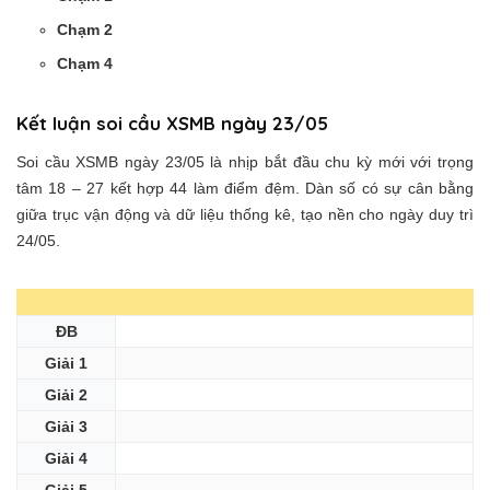
Chạm 2
Chạm 4
Kết luận soi cầu XSMB ngày 23/05
Soi cầu XSMB ngày 23/05 là nhịp bắt đầu chu kỳ mới với trọng
tâm 18 – 27 kết hợp 44 làm điểm đệm. Dàn số có sự cân bằng
giữa trục vận động và dữ liệu thống kê, tạo nền cho ngày duy trì
24/05.
ĐB
Giải 1
Giải 2
Giải 3
Giải 4