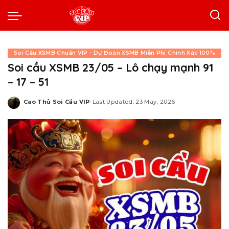
Soi Cầu XSMB Chuẩn VIP - Dự Đoán XSMB Miễn Phí Chính Xác 100%
Soi cầu XSMB 23/05 – Lô chạy mạnh 91
– 17 – 51
Cao Thủ Soi Cầu VIP
Last Updated: 23 May, 2026
Posted
by