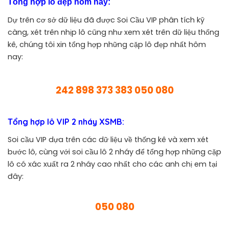
Tổng hợp lô đẹp hôm nay:
Dự trên cơ sở dữ liệu đã được Soi Cầu VIP phân tích kỹ
càng, xét trên nhịp lô cũng như xem xét trên dữ liệu thống
kê, chúng tôi xin tổng hợp những cặp lô đẹp nhất hôm
nay:
242 898 373 383 050 080
Tổng hợp lô VIP 2 nháy XSMB:
Soi cầu VIP dựa trên các dữ liệu về thống kê và xem xét
bước lô, cùng với soi cầu lô 2 nháy để tổng hợp những cặp
lô có xác xuất ra 2 nháy cao nhất cho các anh chị em tại
đây:
050 080