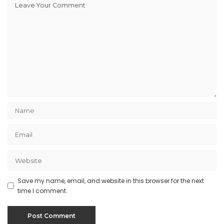
Save my name, email, and website in this browser for the next
time I comment.