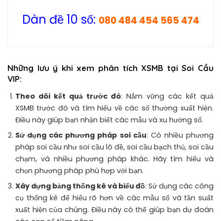
Dàn đề 10 số:
080 484 454 565 474
Những lưu ý khi xem phân tích XSMB tại Soi Cầu
VIP:
Theo dõi kết quả trước đó
: Nắm vững các kết quả
XSMB trước đó và tìm hiểu về các số thường xuất hiện.
Điều này giúp bạn nhận biết các mẫu và xu hướng số.
Sử dụng các phương pháp soi cầu
: Có nhiều phương
pháp soi cầu như soi cầu lô đề, soi cầu bạch thủ, soi cầu
chạm, và nhiều phương pháp khác. Hãy tìm hiểu và
chọn phương pháp phù hợp với bạn.
Xây dựng bảng thống kê và biểu đồ
: Sử dụng các công
cụ thống kê để hiểu rõ hơn về các mẫu số và tần suất
xuất hiện của chúng. Điều này có thể giúp bạn dự đoán