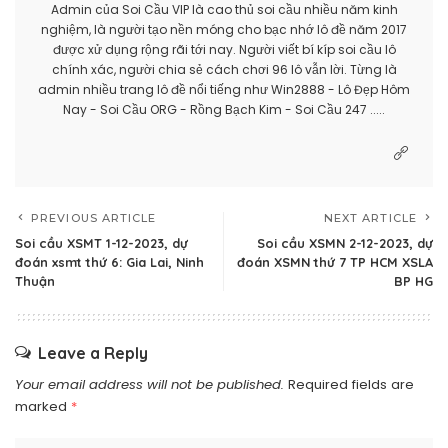
Admin của Soi Cầu VIP là cao thủ soi cầu nhiều năm kinh
nghiệm, là người tạo nền móng cho bạc nhớ lô đề năm 2017
được xử dụng rộng rãi tới nay. Người viết bí kíp soi cầu lô
chính xác, người chia sẻ cách chơi 96 lô vẫn lời. Từng là
admin nhiều trang lô đề nổi tiếng như Win2888 - Lô Đẹp Hôm
Nay - Soi Cầu ORG - Rồng Bạch Kim - Soi Cầu 247 .....
PREVIOUS ARTICLE
NEXT ARTICLE
Soi cầu XSMT 1-12-2023, dự
Soi cầu XSMN 2-12-2023, dự
đoán xsmt thứ 6: Gia Lai, Ninh
đoán XSMN thứ 7 TP HCM XSLA
Thuận
BP HG
Leave a Reply
Your email address will not be published.
Required fields are
marked
*