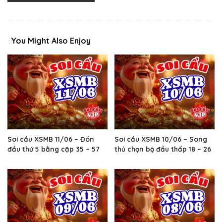
You Might Also Enjoy
Soi cầu XSMB 11/06 – Đón
Soi cầu XSMB 10/06 – Song
đầu thứ 5 bằng cặp 35 – 57
thủ chọn bộ đầu thấp 18 – 26