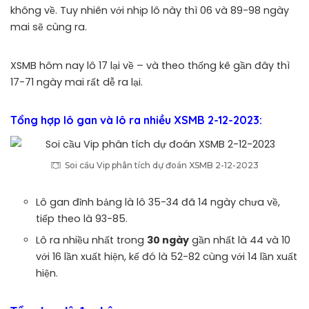
không về. Tuy nhiên với nhịp lô này thì 06 và 89-98 ngày
mai sẽ cùng ra.
XSMB hôm nay lô 17 lại về – và theo thống kê gần đây thì
17-71 ngày mai rất dễ ra lại.
Tổng hợp lô gan và lô ra nhiều XSMB 2-12-2023:
Soi cầu Vip phân tích dự đoán XSMB 2-12-2023
Lô gan đỉnh bảng là lô 35-34 đã 14 ngày chưa về,
tiếp theo là 93-85.
Lô ra nhiều nhất trong
30 ngày
gần nhất là 44 và 10
với 16 lần xuất hiện, kế đó là 52-82 cùng với 14 lần xuất
hiện.