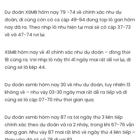
Dự đoán XSMB hôm nay 79 -74 về chính xác như dự
đoán, đi cùng còn có cả cặp 49-94 đứng top lô gan hôm
nay đã ra. Theo nhịp lô như hiện tại mai sẽ có cặp 37-73
về và 47-74 rơi lại.
XSMB hôm nay về 41 chính xác như dự đoán – đồng thời
18 cũng ra. Với nhịp lô này thì 41 ngày mai rất dễ rơi lại, đi
cùng sẽ là kép 44.
Dự đoán xsmb hôm nay 30 về như dự đoán, tuy nhiên 13
không về – như vậy 03-30 ngày mai rất dễ ra tiếp và đi
cùng sẽ là cặp 07-70 như thời gian qua.
Dự đoán xsmb hôm nay 87 ra tới ngày thứ 3 liên tiếp
chính xác theo dự đoán và ra 2 nháy, trong khi 67-76 vẫn
đang gan. Như vậy 87 mai rất khó về ngày thứ 4 liên tiếp –
thay vào đó sẽ có 78 đi với 83.