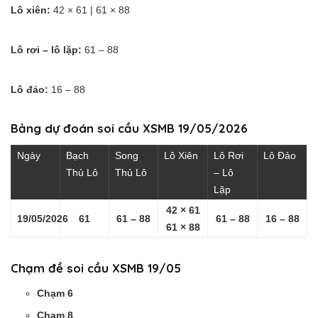
Lô xiên:
42 × 61 | 61 × 88
Lô rơi – lô lặp:
61 – 88
Lô đảo:
16 – 88
Bảng dự đoán soi cầu XSMB 19/05/2026
Ngày
Bạch
Song
Lô Xiên
Lô Rơi
Lô Đảo
Thủ Lô
Thủ Lô
– Lô
Lặp
42 × 61
19/05/2026
61
61 – 88
61 – 88
16 – 88
61 × 88
Chạm đề soi cầu XSMB 19/05
Chạm 6
Chạm 8