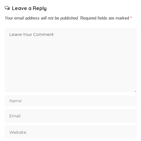
Leave a Reply
Your email address will not be published.
Required fields are marked
*