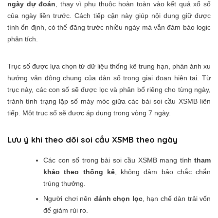
ngày dự đoán
, thay vì phụ thuộc hoàn toàn vào kết quả xổ số
của ngày liền trước. Cách tiếp cận này giúp nội dung giữ được
tính ổn định, có thể đăng trước nhiều ngày mà vẫn đảm bảo logic
phân tích.
Trục số được lựa chọn từ dữ liệu thống kê trung hạn, phản ánh xu
hướng vận động chung của dàn số trong giai đoạn hiện tại. Từ
trục này, các con số sẽ được lọc và phân bổ riêng cho từng ngày,
tránh tình trạng lặp số máy móc giữa các bài soi cầu XSMB liên
tiếp. Một trục số sẽ được áp dụng trong vòng 7 ngày.
Lưu ý khi theo dõi soi cầu XSMB theo ngày
Các con số trong bài soi cầu XSMB mang tính
tham
khảo theo thống kê
, không đảm bảo chắc chắn
trúng thưởng.
Người chơi nên
đánh chọn lọc
, hạn chế dàn trải vốn
để giảm rủi ro.