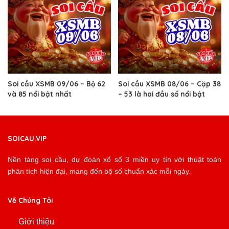
Soi cầu XSMB 09/06 – Bộ 62
Soi cầu XSMB 08/06 – Cặp 38
và 85 nổi bật nhất
– 53 là hai đầu số nổi bật
SOICAU.VIP
Nền tảng soi cầu, dự đoán xổ số 3 miền uy tín với thuật toán
phân tích hiện đại, mang đến bộ số chuẩn xác mỗi ngày.
Về Chúng Tôi
Giới thiệu