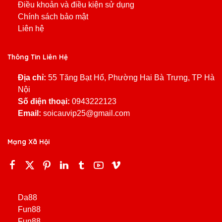
Điều khoản và điều kiện sử dụng
Chính sách bảo mật
Liên hệ
Thông Tin Liên Hệ
Địa chỉ:
55 Tăng Bạt Hổ, Phường Hai Bà Trưng, TP Hà
Nội
Số điện thoại:
0943222123
Email:
soicauvip25@gmail.com
Mạng Xã Hội
Da88
Fun88
Fun88