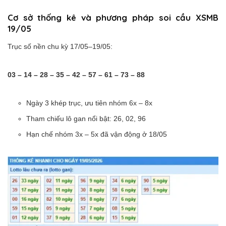
Cơ sở thống kê và phương pháp soi cầu XSMB
19/05
Trục số nền chu kỳ 17/05–19/05:
03 – 14 – 28 – 35 – 42 – 57 – 61 – 73 – 88
Ngày 3 khép trục, ưu tiên nhóm 6x – 8x
Tham chiếu lô gan nổi bật: 26, 02, 96
Hạn chế nhóm 3x – 5x đã vận động ở 18/05