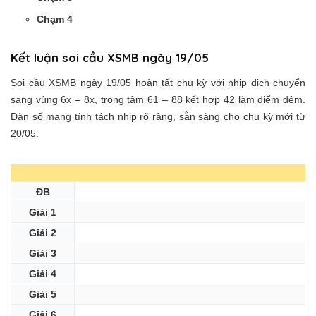
Chạm 4
Kết luận soi cầu XSMB ngày 19/05
Soi cầu XSMB ngày 19/05 hoàn tất chu kỳ với nhịp dịch chuyển
sang vùng 6x – 8x, trọng tâm 61 – 88 kết hợp 42 làm điểm đệm.
Dàn số mang tính tách nhịp rõ ràng, sẵn sàng cho chu kỳ mới từ
20/05.
ĐB
Giải 1
Giải 2
Giải 3
Giải 4
Giải 5
Giải 6