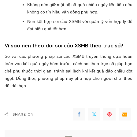
Không nên giữ một bộ số quá nhiều ngày liên tiếp nếu
không có tín hiệu vận động phù hợp.
Nên kết hợp soi cầu XSMB với quản lý vốn hợp lý để
đạt hiệu quả tốt hơn.
Vì sao nên theo dõi soi cầu XSMB theo trục số?
So với các phương pháp soi cầu XSMB truyền thống dựa hoàn
toàn vào kết quả ngày hôm trước, cách soi theo trục số giúp hạn
chế phụ thuộc thời gian, tránh sai lệch khi kết quả đảo chiều đột
ngột. Đồng thời, phương pháp này phù hợp cho người chơi theo
dõi dài hạn.
SHARE ON