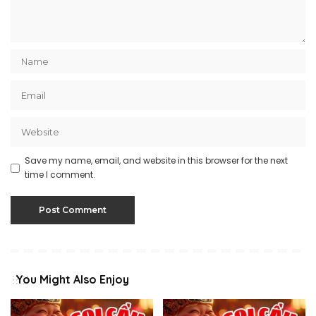
Save my name, email, and website in this browser for the next
time I comment.
You Might Also Enjoy