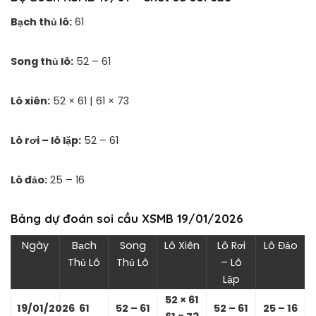
Bạch thủ lô:
61
Song thủ lô:
52 – 61
Lô xiên:
52 × 61 | 61 × 73
Lô rơi – lô lặp:
52 – 61
Lô đảo:
25 – 16
Bảng dự đoán soi cầu XSMB 19/01/2026
Ngày
Bạch
Song
Lô Xiên
Lô Rơi
Lô Đảo
Thủ Lô
Thủ Lô
– Lô
Lặp
52 × 61
19/01/2026
61
52 – 61
52 – 61
25 – 16