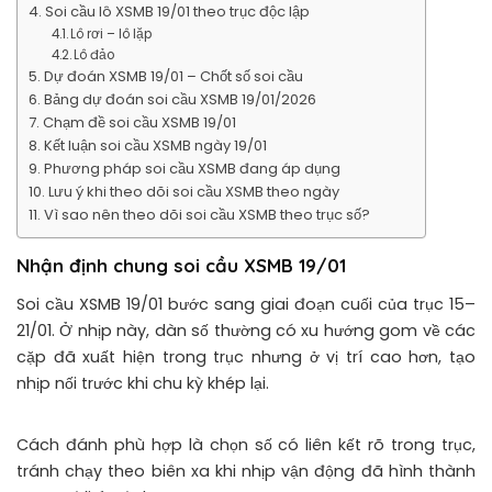
Soi cầu lô XSMB 19/01 theo trục độc lập
Lô rơi – lô lặp
Lô đảo
Dự đoán XSMB 19/01 – Chốt số soi cầu
Bảng dự đoán soi cầu XSMB 19/01/2026
Chạm đề soi cầu XSMB 19/01
Kết luận soi cầu XSMB ngày 19/01
Phương pháp soi cầu XSMB đang áp dụng
Lưu ý khi theo dõi soi cầu XSMB theo ngày
Vì sao nên theo dõi soi cầu XSMB theo trục số?
Nhận định chung soi cầu XSMB 19/01
Soi cầu XSMB
19/01 bước sang giai đoạn cuối của trục 15–
21/01. Ở nhịp này, dàn số thường có xu hướng gom về các
cặp đã xuất hiện trong trục nhưng ở vị trí cao hơn, tạo
nhịp nối trước khi chu kỳ khép lại.
Cách đánh phù hợp là chọn số có liên kết rõ trong trục,
tránh chạy theo biên xa khi nhịp vận động đã hình thành