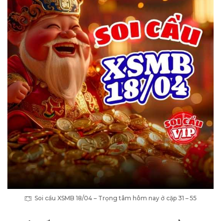
Soi cầu XSMB 18/04 – Trọng tâm hôm nay ở cặp 31 – 55