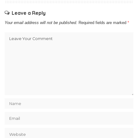
Leave a Reply
Your email address will not be published.
Required fields are marked
*