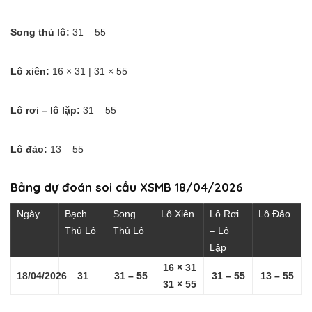
Song thủ lô:
31 – 55
Lô xiên:
16 × 31 | 31 × 55
Lô rơi – lô lặp:
31 – 55
Lô đảo:
13 – 55
Bảng dự đoán soi cầu XSMB 18/04/2026
Ngày
Bạch
Song
Lô Xiên
Lô Rơi
Lô Đảo
Thủ Lô
Thủ Lô
– Lô
Lặp
16 × 31
18/04/2026
31
31 – 55
31 – 55
13 – 55
31 × 55