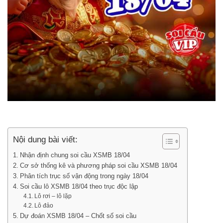
Nội dung bài viết:
Nhận định chung soi cầu XSMB 18/04
Cơ sở thống kê và phương pháp soi cầu XSMB 18/04
Phân tích trục số vận động trong ngày 18/04
Soi cầu lô XSMB 18/04 theo trục độc lập
Lô rơi – lô lặp
Lô đảo
Dự đoán XSMB 18/04 – Chốt số soi cầu