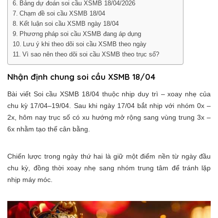
Bảng dự đoán soi cầu XSMB 18/04/2026
Chạm đề soi cầu XSMB 18/04
Kết luận soi cầu XSMB ngày 18/04
Phương pháp soi cầu XSMB đang áp dụng
Lưu ý khi theo dõi soi cầu XSMB theo ngày
Vì sao nên theo dõi soi cầu XSMB theo trục số?
Nhận định chung soi cầu XSMB 18/04
Bài viết
Soi cầu XSMB
18/04 thuộc nhịp duy trì – xoay nhẹ của
chu kỳ 17/04–19/04. Sau khi ngày 17/04 bắt nhịp với nhóm 0x –
2x, hôm nay trục số có xu hướng mở rộng sang vùng trung 3x –
6x nhằm tạo thế cân bằng.
Chiến lược trong ngày thứ hai là giữ một điểm nền từ ngày đầu
chu kỳ, đồng thời xoay nhẹ sang nhóm trung tâm để tránh lặp
nhịp máy móc.