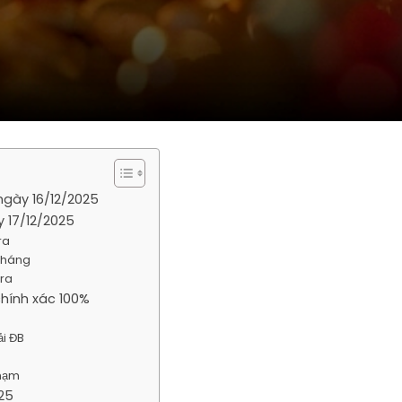
ngày 16/12/2025
 17/12/2025
ra
 tháng
 ra
chính xác 100%
ải ĐB
chạm
25