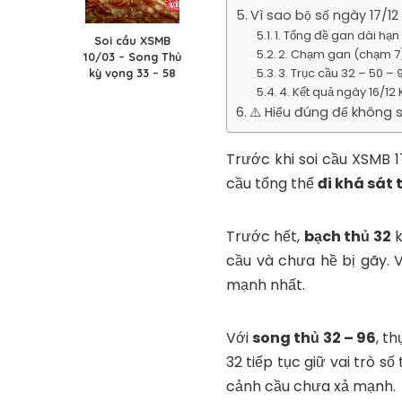
Vì sao bộ số ngày 17/12
1. Tổng đề gan dài h
Soi cầu XSMB
2. Chạm gan (chạm 7
10/03 – Song Thủ
3. Trục cầu 32 – 50 –
kỳ vọng 33 – 58
4. Kết quả ngày 16/1
⚠️ Hiểu đúng để không s
Trước khi soi cầu XSMB 1
cầu tổng thể
đi khá sát 
Trước hết,
bạch thủ 32
k
cầu và chưa hề bị gãy. V
mạnh nhất.
Với
song thủ 32 – 96
, t
32 tiếp tục giữ vai trò s
cảnh cầu chưa xả mạnh.