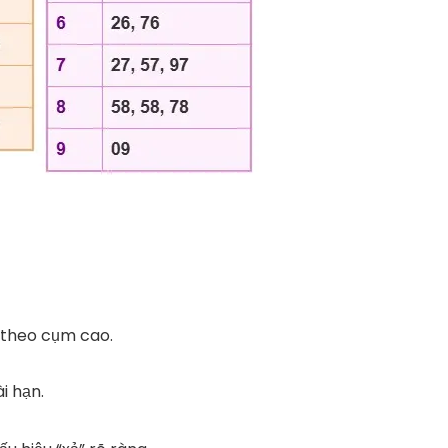
p theo cụm cao.
i hạn.