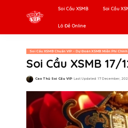
Soi Cầu XSMB
Soi Cầu X
Lô Đề Online
Soi Cầu XSMB Chuẩn VIP - Dự Đoán XSMB Miễn Phí Chính
Soi Cầu XSMB 17/
Cao Thủ Soi Cầu VIP
Last Updated: 17 December, 202
Posted
by