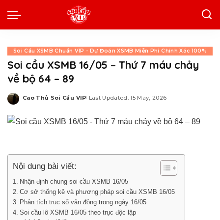
Soi Cầu XSMB Chuẩn VIP - Dự Đoán XSMB Miễn Phí Chính Xác 100%
Soi cầu XSMB 16/05 – Thứ 7 máu chảy
về bộ 64 – 89
Cao Thủ Soi Cầu VIP
Last Updated: 15 May, 2026
Posted
by
Nội dung bài viết:
Nhận định chung soi cầu XSMB 16/05
Cơ sở thống kê và phương pháp soi cầu XSMB 16/05
Phân tích trục số vận động trong ngày 16/05
Soi cầu lô XSMB 16/05 theo trục độc lập