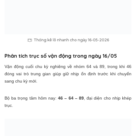
Thống kê lô nhanh cho ngày 16-05-2026
Phân tích trục số vận động trong ngày 16/05
Vận động cuối chu kỳ nghiêng về nhóm 64 và 89, trong khi 46
đóng vai trò trung gian giúp giữ nhịp ổn định trước khi chuyển
sang chu kỳ mới.
Bộ ba trọng tâm hôm nay:
46 – 64 – 89
, đại diện cho nhịp khép
trục.