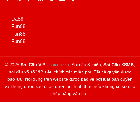
Da88
Fun88
Fun88
Fun88
© 2025
Soi Cầu VIP
-
soicau.vip
. Soi cầu 3 miền,
Soi Cầu XSMB
,
soi cầu xổ số VIP siêu chính xác miễn phí. Tất cả quyền được
bảo lưu. Nội dung trên website được bảo vệ bởi luật bản quyền
và không được sao chép dưới mọi hình thức nếu không có sự cho
phép bằng văn bản.