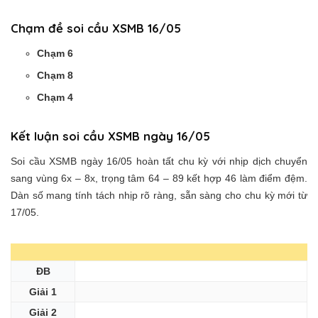
Chạm đề soi cầu XSMB 16/05
Chạm 6
Chạm 8
Chạm 4
Kết luận soi cầu XSMB ngày 16/05
Soi cầu XSMB ngày 16/05 hoàn tất chu kỳ với nhịp dịch chuyển
sang vùng 6x – 8x, trọng tâm 64 – 89 kết hợp 46 làm điểm đệm.
Dàn số mang tính tách nhịp rõ ràng, sẵn sàng cho chu kỳ mới từ
17/05.
ĐB
Giải 1
Giải 2