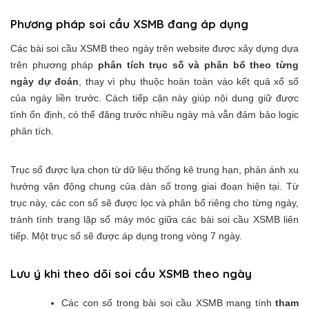
Phương pháp soi cầu XSMB đang áp dụng
Các bài soi cầu XSMB theo ngày trên website được xây dựng dựa
trên phương pháp
phân tích trục số và phân bổ theo từng
ngày dự đoán
, thay vì phụ thuộc hoàn toàn vào kết quả xổ số
của ngày liền trước. Cách tiếp cận này giúp nội dung giữ được
tính ổn định, có thể đăng trước nhiều ngày mà vẫn đảm bảo logic
phân tích.
Trục số được lựa chọn từ dữ liệu thống kê trung hạn, phản ánh xu
hướng vận động chung của dàn số trong giai đoạn hiện tại. Từ
trục này, các con số sẽ được lọc và phân bổ riêng cho từng ngày,
tránh tình trạng lặp số máy móc giữa các bài soi cầu XSMB liên
tiếp. Một trục số sẽ được áp dụng trong vòng 7 ngày.
Lưu ý khi theo dõi soi cầu XSMB theo ngày
Các con số trong bài soi cầu XSMB mang tính
tham