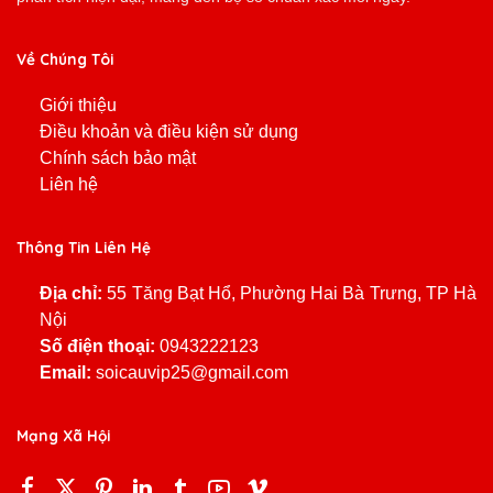
Về Chúng Tôi
Giới thiệu
Điều khoản và điều kiện sử dụng
Chính sách bảo mật
Liên hệ
Thông Tin Liên Hệ
Địa chỉ:
55 Tăng Bạt Hổ, Phường Hai Bà Trưng, TP Hà
Nội
Số điện thoại:
0943222123
Email:
soicauvip25@gmail.com
Mạng Xã Hội