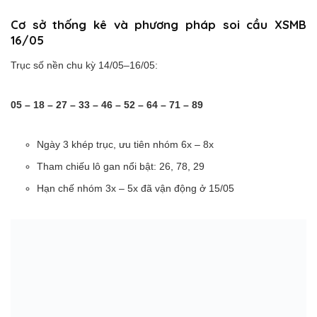
Cơ sở thống kê và phương pháp soi cầu XSMB
16/05
Trục số nền chu kỳ 14/05–16/05:
05 – 18 – 27 – 33 – 46 – 52 – 64 – 71 – 89
Ngày 3 khép trục, ưu tiên nhóm 6x – 8x
Tham chiếu lô gan nổi bật: 26, 78, 29
Hạn chế nhóm 3x – 5x đã vận động ở 15/05