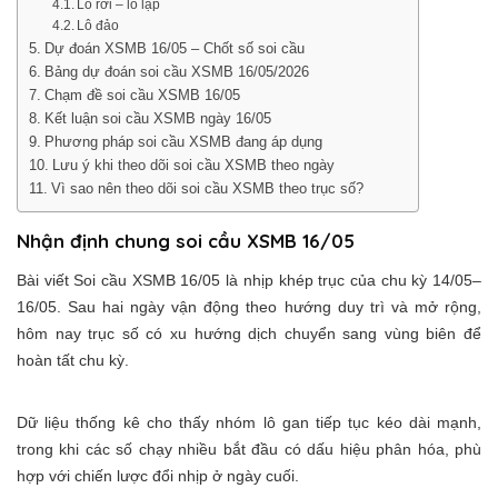
Lô rơi – lô lặp
Lô đảo
Dự đoán XSMB 16/05 – Chốt số soi cầu
Bảng dự đoán soi cầu XSMB 16/05/2026
Chạm đề soi cầu XSMB 16/05
Kết luận soi cầu XSMB ngày 16/05
Phương pháp soi cầu XSMB đang áp dụng
Lưu ý khi theo dõi soi cầu XSMB theo ngày
Vì sao nên theo dõi soi cầu XSMB theo trục số?
Nhận định chung soi cầu XSMB 16/05
Bài viết
Soi cầu XSMB
16/05 là nhịp khép trục của chu kỳ 14/05–
16/05. Sau hai ngày vận động theo hướng duy trì và mở rộng,
hôm nay trục số có xu hướng dịch chuyển sang vùng biên để
hoàn tất chu kỳ.
Dữ liệu thống kê cho thấy nhóm lô gan tiếp tục kéo dài mạnh,
trong khi các số chạy nhiều bắt đầu có dấu hiệu phân hóa, phù
hợp với chiến lược đổi nhịp ở ngày cuối.