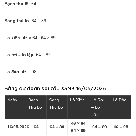
Bạch thủ lô:
64
Song thủ lô:
64 – 89
Lô xiên:
46 × 64 | 64 × 89
Lô rơi – lô lặp:
64 – 89
Lô đảo:
46 – 98
Bảng dự đoán soi cầu XSMB 16/05/2026
Ngày
Bạch
Song
Lô Xiên
Lô Rơi
Lô Đảo
Thủ Lô
Thủ Lô
– Lô
Lặp
46 × 64
16/05/2026
64
64 – 89
64 – 89
46 – 98
64 × 89