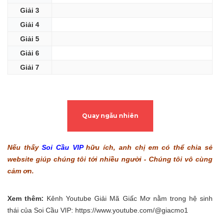
Giải 3
Giải 4
Giải 5
Giải 6
Giải 7
Quay ngẫu nhiên
Nếu thấy
Soi Cầu VIP
hữu ích, anh chị em có thể chia sẻ
website giúp chúng tôi tới nhiều người - Chúng tôi vô cùng
cảm ơn.
Xem thêm:
Kênh Youtube Giải Mã Giấc Mơ nằm trong hệ sinh
thái của Soi Cầu VIP:
https://www.youtube.com/@giacmo1