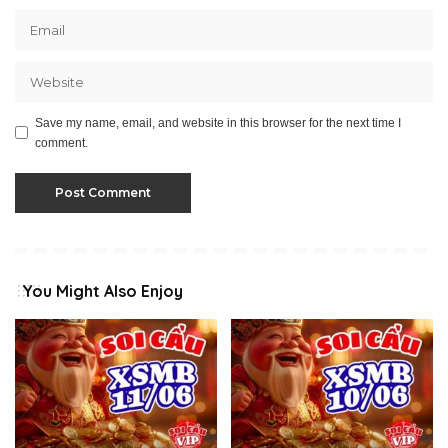
Save my name, email, and website in this browser for the next time I
comment.
You Might Also Enjoy