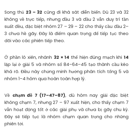
Song thủ
23 – 32
cũng đi khá sát diễn biến. Dù 23 và 32
không về trực tiếp, nhưng đầu 3 và đầu 2 vẫn duy trì tần
suất đều, đặc biệt nhóm 27 – 29 – 22 cho thấy cầu đầu 2–
3 chưa hề gãy. Đây là điểm quan trọng để tiếp tục theo
dõi vào các phiên tiếp theo.
Ở phần lô xiên, nhánh
32 × 14
thể hiện đúng mạch khi
14
lặp lại ở giải 5 và nhóm số 84–64–45 tạo thành cầu kéo
khá rõ. Điều này chứng minh hướng phân tích tổng 5 và
nhóm 1–4 hôm qua hoàn toàn hợp lý.
Về
chạm đề 7 (17–47–87)
, dù hôm nay giải đặc biệt
không chạm 7, nhưng 27 – 97 xuất hiện, cho thấy chạm 7
vẫn hoạt động tốt ở các giải phụ và chưa bị gãy chu kỳ.
Đây sẽ tiếp tục là nhóm chạm quan trọng cho những
phiên tới.