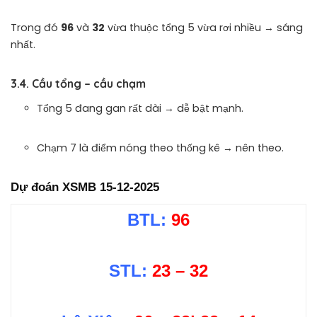
Trong đó
96
và
32
vừa thuộc tổng 5 vừa rơi nhiều → sáng
nhất.
3.4. Cầu tổng – cầu chạm
Tổng 5 đang gan rất dài → dễ bật mạnh.
Chạm 7 là điểm nóng theo thống kê → nên theo.
Dự đoán XSMB 15-12-2025
BTL:
96
STL:
23 – 32