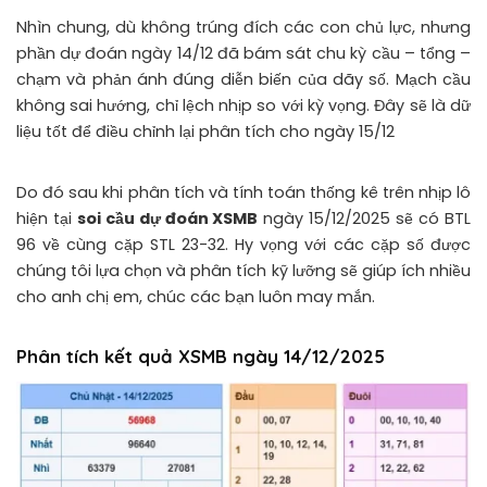
Nhìn chung, dù không trúng đích các con chủ lực, nhưng
phần dự đoán ngày 14/12 đã bám sát chu kỳ cầu – tổng –
chạm và phản ánh đúng diễn biến của dãy số. Mạch cầu
không sai hướng, chỉ lệch nhịp so với kỳ vọng. Đây sẽ là dữ
liệu tốt để điều chỉnh lại phân tích cho ngày 15/12
Do đó sau khi phân tích và tính toán thống kê trên nhịp lô
hiện tại
soi cầu dự đoán XSMB
ngày 15/12/2025 sẽ có BTL
96 về cùng cặp STL 23-32. Hy vọng với các cặp số được
chúng tôi lựa chọn và phân tích kỹ lưỡng sẽ giúp ích nhiều
cho anh chị em, chúc các bạn luôn may mắn.
Phân tích kết quả XSMB ngày 14/12/2025