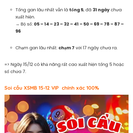
Tổng gan lâu nhất vẫn là
tổng 5
, đã
31 ngày
chưa
xuất hiện.
→ Bộ số:
05 – 14 – 23 – 32 – 41 – 50 – 69 – 78 – 87 –
96
Chạm gan lâu nhất:
chạm 7
với 17 ngày chưa ra.
=> Ngày 15/12 có khả năng rất cao xuất hiện tổng 5 hoặc
số chứa 7.
Soi cầu XSMB 15-12
VIP
chính xác 100%