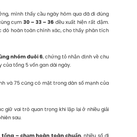
hưởng, mình thấy cầu ngày hôm qua đã đi đúng
ùng cụm
30 – 33 – 36
đều xuất hiện rất đậm.
c đó hoàn toàn chính xác, cho thấy phân tích
 cùng nhóm đuôi 6
, chứng tỏ nhận định về chu
y của tổng 5 vốn gan dài ngày.
định và 75 cũng có mặt trong dàn số mạnh của
 giữ vai trò quan trọng khi lặp lại ở nhiều giải
hiên sau.
– tổng – chạm hoàn toàn chuẩn
, nhiều số đi