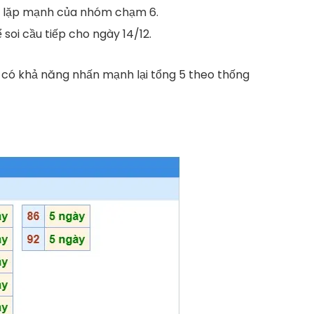
nhịp lặp mạnh của nhóm chạm 6.
 soi cầu tiếp cho ngày 14/12.
 có khả năng nhấn mạnh lại tổng 5 theo thống