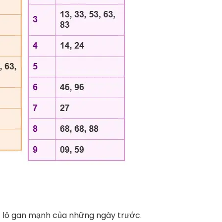
ác lô gan mạnh của những ngày trước.