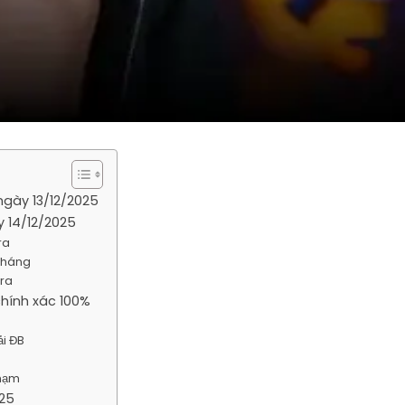
ngày 13/12/2025
 14/12/2025
ra
 tháng
 ra
chính xác 100%
ải ĐB
chạm
25