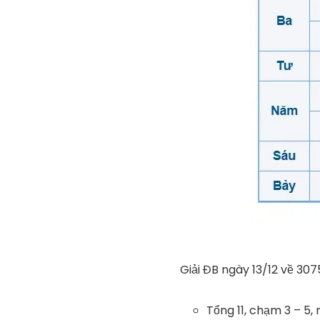
Giải ĐB ngày 13/12 về 307
Tổng 11, chạm 3 – 5