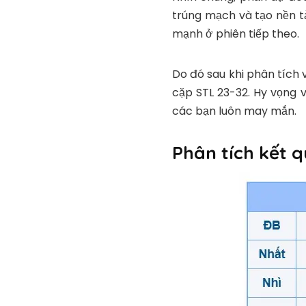
trúng mạch và tạo nền t
mạnh ở phiên tiếp theo.
Do đó sau khi phân tích v
cặp STL 23-32. Hy vọng 
các bạn luôn may mắn.
Phân tích kết 