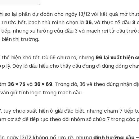
hi so lại phần dự đoán cho ngày 13/12 với kết quả mở t
 Trước hết, bạch thủ mình chọn là
36
, và thực tế đầu
3
c
 tiếp, nhưng xu hướng của đầu 3 và mạch rơi từ cầu trướ
biến thị trường.
thể hiện khá tốt. Dù 69 chưa ra, nhưng
96 lại xuất hiện
ợp lý. Đây là dấu hiệu cho thấy cầu đang đi đúng dòng chạ
gồm
36 × 75
và
36 × 69
. Trong đó, 36 về theo đúng nhận 
 vẫn giữ tính logic trong mạch cầu.
7
, tuy chưa xuất hiện ở giải đặc biệt, nhưng chạm 7 tiếp tục
êm cơ sở để tiếp tục theo dõi nhóm số chứa 7 trong các p
án ngày 13/12 không nổ rực rỡ, nhưng
định hướng cầu 