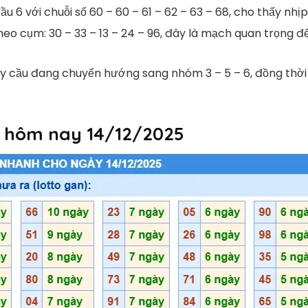
đầu 6 với chuỗi số 60 – 60 – 61 – 62 – 63 – 68, cho thấy 
heo cụm: 30 – 33 – 13 – 24 – 96, đây là mạch quan trọng để
ấy cầu đang chuyển hướng sang nhóm 3 – 5 – 6, đồng thời
 hôm nay 14/12/2025