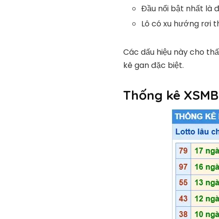
Đầu nổi bật nhất là 
Lô có xu hướng rơi t
Các dấu hiệu này cho th
kê gan đặc biệt.
Thống kê XSMB