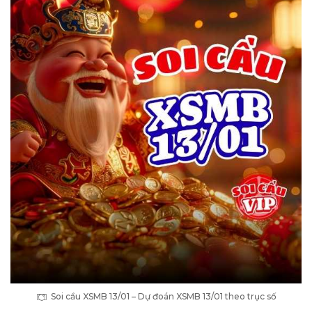
Soi cầu XSMB 13/01 – Dự đoán XSMB 13/01 theo trục số