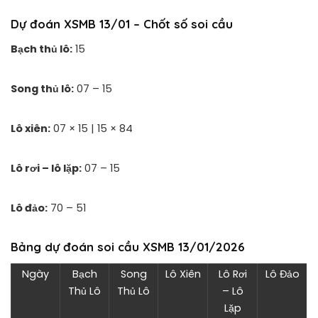
Dự đoán XSMB 13/01 – Chốt số soi cầu
Bạch thủ lô:
15
Song thủ lô:
07 – 15
Lô xiên:
07 × 15 | 15 × 84
Lô rơi – lô lặp:
07 – 15
Lô đảo:
70 – 51
Bảng dự đoán soi cầu XSMB 13/01/2026
Ngày
Bạch
Song
Lô Xiên
Lô Rơi
Lô Đảo
Thủ Lô
Thủ Lô
– Lô
Lặp