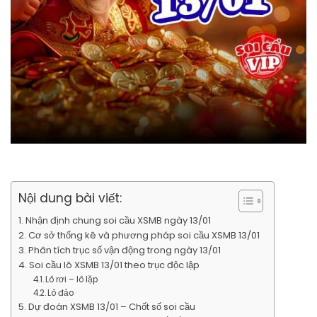
Nội dung bài viết:
Nhận định chung soi cầu XSMB ngày 13/01
Cơ sở thống kê và phương pháp soi cầu XSMB 13/01
Phân tích trục số vận động trong ngày 13/01
Soi cầu lô XSMB 13/01 theo trục độc lập
Lô rơi – lô lặp
Lô đảo
Dự đoán XSMB 13/01 – Chốt số soi cầu