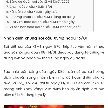
Bảng dự đoán soi cầu XSMB 13/01/2026
Chạm đề soi cầu XSMB 13/01
Kết luận soi cầu XSMB ngày 13/01
Phương pháp soi cầu XSMB đang áp dụng
Lưu ý khi theo dõi soi cầu XSMB theo ngày
Vì sao nên theo dõi soi cầu XSMB theo trục số?
Nhận định chung soi cầu XSMB ngày 13/01
Bài viết
soi cầu XSMB
ngày 13/01 tiếp tục vận hành theo
trục số mới giai đoạn 08–14/01, được xây dựng từ thống kê
trung hạn và phân bổ theo từng ngày dự đoán.
Sau nhịp cân bằng của ngày 12/01, dàn số có xu hướng
dịch chuyển sang nhóm biên nhẹ để hoàn thiện chu kỳ
trục. Vì vậy, soi cầu XSMB ngày 13/01 ưu tiên các cặp số
mang tính xoay vòng, vừa đảm bảo độ ổn định vừa tạo
biên độ biến động hợp lý.