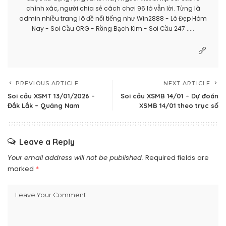
chính xác, người chia sẻ cách chơi 96 lô vẫn lời. Từng là
admin nhiều trang lô đề nổi tiếng như Win2888 - Lô Đẹp Hôm
Nay - Soi Cầu ORG - Rồng Bạch Kim - Soi Cầu 247 .....
PREVIOUS ARTICLE
NEXT ARTICLE
Soi cầu XSMT 13/01/2026 –
Soi cầu XSMB 14/01 – Dự đoán
Đắk Lắk – Quảng Nam
XSMB 14/01 theo trục số
Leave a Reply
Your email address will not be published.
Required fields are
marked
*