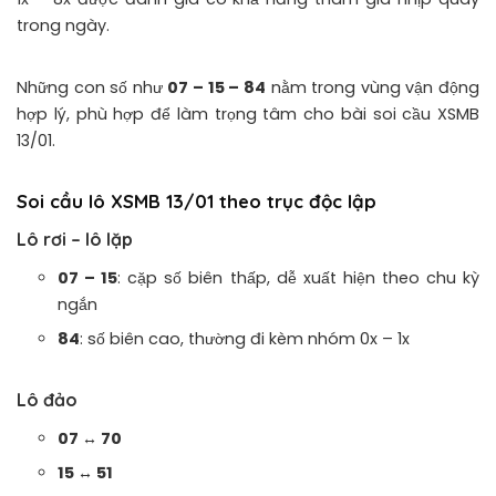
trong ngày.
Những con số như
07 – 15 – 84
nằm trong vùng vận động
hợp lý, phù hợp để làm trọng tâm cho bài soi cầu XSMB
13/01.
Soi cầu lô XSMB 13/01 theo trục độc lập
Lô rơi – lô lặp
07 – 15
: cặp số biên thấp, dễ xuất hiện theo chu kỳ
ngắn
84
: số biên cao, thường đi kèm nhóm 0x – 1x
Lô đảo
07 ↔ 70
15 ↔ 51