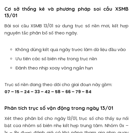
Cơ sở thống kê và phương pháp soi cầu XSMB
13/01
Bài soi cầu XSMB 13/01 sử dụng trục số nền mới, kết hợp
nguyên tắc phân bổ số theo ngày.
Không dùng kết quả ngày trước làm dữ liệu đầu vào
Ưu tiên các số biên nhẹ trong trục nền
Đánh theo nhịp xoay vòng ngắn hạn
Trục số nền đang theo dõi cho giai đoạn này gồm:
07 – 15 – 24 – 33 – 42 – 58 – 66 – 79 – 84
Phân tích trục số vận động trong ngày 13/01
Xét theo phân bổ cho ngày 13/01, trục số cho thấy sự nổi
bật của nhóm số biên nhẹ kết hợp trung tâm. Nhóm 0x –
1x – 8x được đánh giá có khả năng tham gia nhịp quay