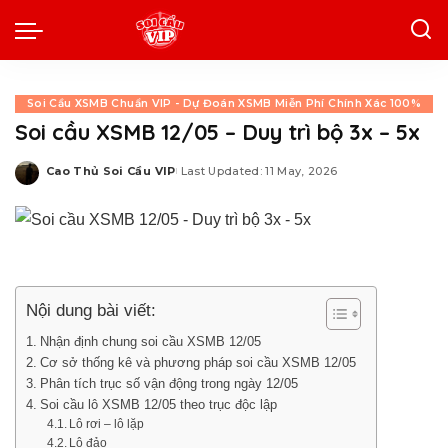
Soi Cầu XSMB Chuẩn VIP - Dự Đoán XSMB Miễn Phí Chính Xác 100%
Soi cầu XSMB 12/05 – Duy trì bộ 3x – 5x
Cao Thủ Soi Cầu VIP
Last Updated: 11 May, 2026
Posted
by
Nội dung bài viết:
Nhận định chung soi cầu XSMB 12/05
Cơ sở thống kê và phương pháp soi cầu XSMB 12/05
Phân tích trục số vận động trong ngày 12/05
Soi cầu lô XSMB 12/05 theo trục độc lập
Lô rơi – lô lặp
Lô đảo