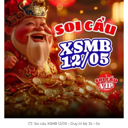
Soi cầu XSMB 12/05 – Duy trì bộ 3x – 5x