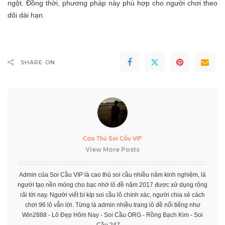
ngột. Đồng thời, phương pháp này phù hợp cho người chơi theo
dõi dài hạn.
SHARE ON
Cao Thủ Soi Cầu VIP
View More Posts
Admin của Soi Cầu VIP là cao thủ soi cầu nhiều năm kinh nghiệm, là
người tạo nền móng cho bạc nhớ lô đề năm 2017 được xử dụng rộng
rãi tới nay. Người viết bí kíp soi cầu lô chính xác, người chia sẻ cách
chơi 96 lô vẫn lời. Từng là admin nhiều trang lô đề nổi tiếng như
Win2888 - Lô Đẹp Hôm Nay - Soi Cầu ORG - Rồng Bạch Kim - Soi
Cầu 247 .....