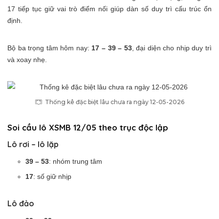
17 tiếp tục giữ vai trò điểm nối giúp dàn số duy trì cấu trúc ổn
định.
Bộ ba trọng tâm hôm nay:
17 – 39 – 53
, đại diện cho nhịp duy trì
và xoay nhẹ.
Thống kê đặc biệt lâu chưa ra ngày 12-05-2026
Soi cầu lô XSMB 12/05 theo trục độc lập
Lô rơi – lô lặp
39 – 53
: nhóm trung tâm
17
: số giữ nhịp
Lô đảo