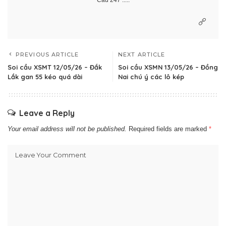
PREVIOUS ARTICLE
NEXT ARTICLE
Soi cầu XSMT 12/05/26 – Đắk
Soi cầu XSMN 13/05/26 – Đồng
Lắk gan 55 kéo quá dài
Nai chú ý các lô kép
Leave a Reply
Your email address will not be published.
Required fields are marked
*