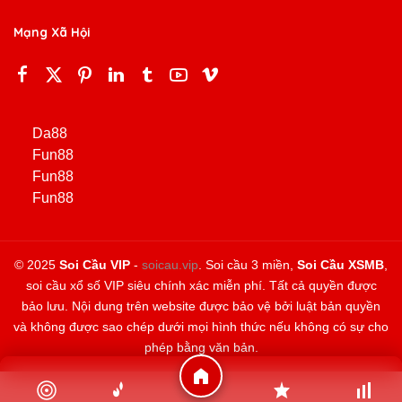
Mạng Xã Hội
Da88
Fun88
Fun88
Fun88
© 2025
Soi Cầu VIP
-
soicau.vip
. Soi cầu 3 miền,
Soi Cầu XSMB
,
soi cầu xổ số VIP siêu chính xác miễn phí. Tất cả quyền được
bảo lưu. Nội dung trên website được bảo vệ bởi luật bản quyền
và không được sao chép dưới mọi hình thức nếu không có sự cho
phép bằng văn bản.