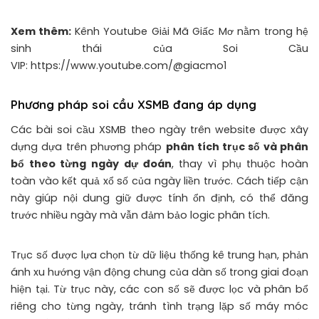
Xem thêm:
Kênh Youtube Giải Mã Giấc Mơ nằm trong hệ
sinh thái của Soi Cầu
VIP:
https://www.youtube.com/@giacmo1
Phương pháp soi cầu XSMB đang áp dụng
Các bài soi cầu XSMB theo ngày trên website được xây
dựng dựa trên phương pháp
phân tích trục số và phân
bổ theo từng ngày dự đoán
, thay vì phụ thuộc hoàn
toàn vào kết quả xổ số của ngày liền trước. Cách tiếp cận
này giúp nội dung giữ được tính ổn định, có thể đăng
trước nhiều ngày mà vẫn đảm bảo logic phân tích.
Trục số được lựa chọn từ dữ liệu thống kê trung hạn, phản
ánh xu hướng vận động chung của dàn số trong giai đoạn
hiện tại. Từ trục này, các con số sẽ được lọc và phân bổ
riêng cho từng ngày, tránh tình trạng lặp số máy móc