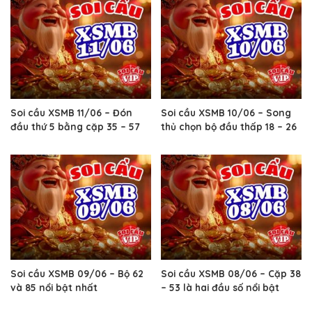
Soi cầu XSMB 11/06 – Đón
Soi cầu XSMB 10/06 – Song
đầu thứ 5 bằng cặp 35 – 57
thủ chọn bộ đầu thấp 18 – 26
Soi cầu XSMB 09/06 – Bộ 62
Soi cầu XSMB 08/06 – Cặp 38
và 85 nổi bật nhất
– 53 là hai đầu số nổi bật