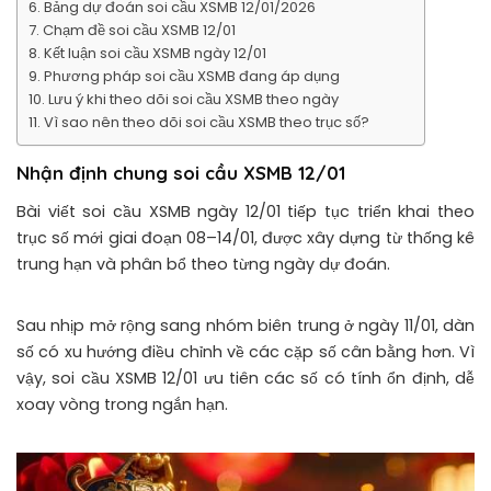
Bảng dự đoán soi cầu XSMB 12/01/2026
Chạm đề soi cầu XSMB 12/01
Kết luận soi cầu XSMB ngày 12/01
Phương pháp soi cầu XSMB đang áp dụng
Lưu ý khi theo dõi soi cầu XSMB theo ngày
Vì sao nên theo dõi soi cầu XSMB theo trục số?
Nhận định chung soi cầu XSMB 12/01
Bài viết
soi cầu XSMB
ngày 12/01 tiếp tục triển khai theo
trục số mới giai đoạn 08–14/01, được xây dựng từ thống kê
trung hạn và phân bổ theo từng ngày dự đoán.
Sau nhịp mở rộng sang nhóm biên trung ở ngày 11/01, dàn
số có xu hướng điều chỉnh về các cặp số cân bằng hơn. Vì
vậy, soi cầu XSMB 12/01 ưu tiên các số có tính ổn định, dễ
xoay vòng trong ngắn hạn.