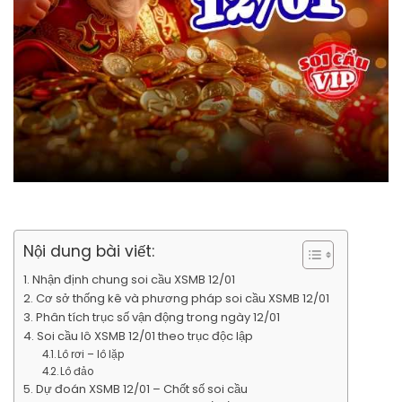
Nội dung bài viết:
Nhận định chung soi cầu XSMB 12/01
Cơ sở thống kê và phương pháp soi cầu XSMB 12/01
Phân tích trục số vận động trong ngày 12/01
Soi cầu lô XSMB 12/01 theo trục độc lập
Lô rơi – lô lặp
Lô đảo
Dự đoán XSMB 12/01 – Chốt số soi cầu