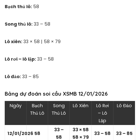
Bạch thủ lô:
58
Song thủ lô:
33 – 58
Lô xiên:
33 × 58 | 58 × 79
Lô rơi – lô lặp:
33 – 58
Lô đảo:
33 – 85
Bảng dự đoán soi cầu XSMB 12/01/2026
Ngày
Bạch
Song
Lô Xiên
Lô Rơi
Lô Đảo
Thủ Lô
Thủ Lô
– Lô
Lặp
33 –
33 × 58
12/01/2026
58
33 – 58
33 – 85
58
58 × 79