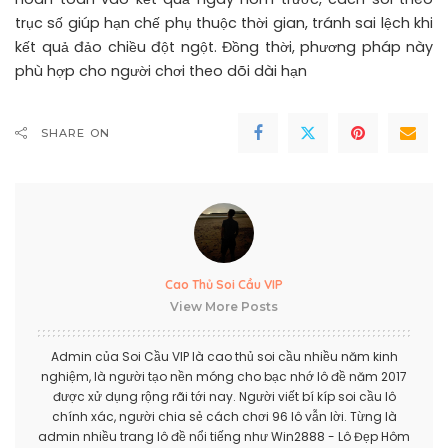
trục số giúp hạn chế phụ thuộc thời gian, tránh sai lệch khi
kết quả đảo chiều đột ngột. Đồng thời, phương pháp này
phù hợp cho người chơi theo dõi dài hạn
SHARE ON
Cao Thủ Soi Cầu VIP
View More Posts
Admin của Soi Cầu VIP là cao thủ soi cầu nhiều năm kinh
nghiệm, là người tạo nền móng cho bạc nhớ lô đề năm 2017
được xử dụng rộng rãi tới nay. Người viết bí kíp soi cầu lô
chính xác, người chia sẻ cách chơi 96 lô vẫn lời. Từng là
admin nhiều trang lô đề nổi tiếng như Win2888 - Lô Đẹp Hôm