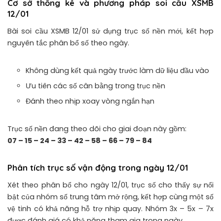
Cơ sở thống kê và phương pháp soi cầu XSMB
12/01
Bài soi cầu XSMB 12/01 sử dụng trục số nền mới, kết hợp
nguyên tắc phân bổ số theo ngày.
Không dùng kết quả ngày trước làm dữ liệu đầu vào
Ưu tiên các số cân bằng trong trục nền
Đánh theo nhịp xoay vòng ngắn hạn
Trục số nền đang theo dõi cho giai đoạn này gồm:
07 – 15 – 24 – 33 – 42 – 58 – 66 – 79 – 84
Phân tích trục số vận động trong ngày 12/01
Xét theo phân bổ cho ngày 12/01, trục số cho thấy sự nổi
bật của nhóm số trung tâm mở rộng, kết hợp cùng một số
vệ tinh có khả năng hỗ trợ nhịp quay. Nhóm 3x – 5x – 7x
được đánh giá có khả năng tham gia trong ngày.