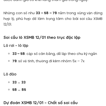
Những con số như
33 – 58 – 79
nằm trong vùng vận động
hợp lý, phù hợp để làm trọng tâm cho bài soi cầu XSMB
12/01.
Soi cầu lô XSMB 12/01 theo trục độc lập
Lô rơi – lô lặp
33 – 58
: cặp số cân bằng, dễ lặp theo chu kỳ ngắn
79
: số vệ tinh, thường đi kèm nhóm 5x – 7x
Lô đảo
33 ↔ 33
58 ↔ 85
Dự đoán XSMB 12/01 – Chốt số soi cầu