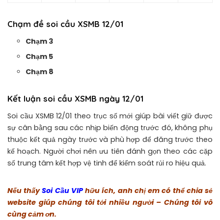
Chạm đề soi cầu XSMB 12/01
Chạm 3
Chạm 5
Chạm 8
Kết luận soi cầu XSMB ngày 12/01
Soi cầu XSMB 12/01 theo trục số mới giúp bài viết giữ được
sự cân bằng sau các nhịp biến động trước đó, không phụ
thuộc kết quả ngày trước và phù hợp để đăng trước theo
kế hoạch. Người chơi nên ưu tiên đánh gọn theo các cặp
số trung tâm kết hợp vệ tinh để kiểm soát rủi ro hiệu quả.
Nếu thấy
Soi Cầu VIP
hữu ích, anh chị em có thể chia sẻ
website giúp chúng tôi tới nhiều người – Chúng tôi vô
cùng cảm ơn.