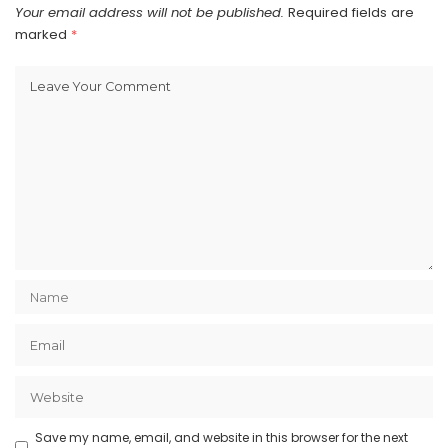
Your email address will not be published.
Required fields are
marked
*
Save my name, email, and website in this browser for the next