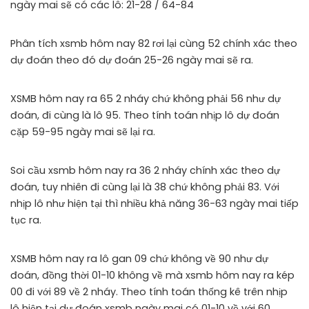
ngày mai sẽ có các lô: 21-28 / 64-84
Phân tích xsmb hôm nay 82 rơi lại cùng 52 chính xác theo
dự đoán theo đó dự đoán 25-26 ngày mai sẽ ra.
XSMB hôm nay ra 65 2 nháy chứ không phải 56 như dự
đoán, đi cùng là lô 95. Theo tính toán nhịp lô dự đoán
cặp 59-95 ngày mai sẽ lại ra.
Soi cầu xsmb hôm nay ra 36 2 nháy chính xác theo dự
đoán, tuy nhiên đi cùng lại là 38 chứ không phải 83. Với
nhịp lô như hiện tại thì nhiều khả năng 36-63 ngày mai tiếp
tục ra.
XSMB hôm nay ra lô gan 09 chứ không về 90 như dự
đoán, đồng thời 01-10 không về mà xsmb hôm nay ra kép
00 đi với 89 về 2 nháy. Theo tính toán thống kê trên nhịp
lô hiện tại dự đoán xsmb ngày mai có 01-10 về với 60.