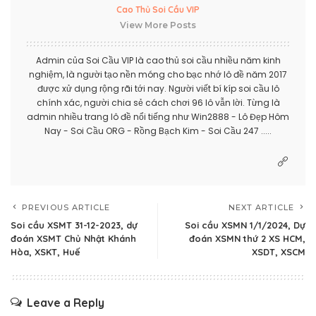
Cao Thủ Soi Cầu VIP
View More Posts
Admin của Soi Cầu VIP là cao thủ soi cầu nhiều năm kinh
nghiệm, là người tạo nền móng cho bạc nhớ lô đề năm 2017
được xử dụng rộng rãi tới nay. Người viết bí kíp soi cầu lô
chính xác, người chia sẻ cách chơi 96 lô vẫn lời. Từng là
admin nhiều trang lô đề nổi tiếng như Win2888 - Lô Đẹp Hôm
Nay - Soi Cầu ORG - Rồng Bạch Kim - Soi Cầu 247 .....
PREVIOUS ARTICLE
NEXT ARTICLE
Soi cầu XSMT 31-12-2023, dự
Soi cầu XSMN 1/1/2024, Dự
đoán XSMT Chủ Nhật Khánh
đoán XSMN thứ 2 XS HCM,
Hòa, XSKT, Huế
XSDT, XSCM
Leave a Reply