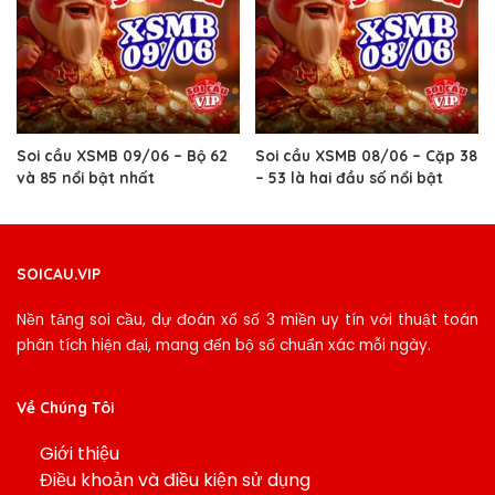
Soi cầu XSMB 09/06 – Bộ 62
Soi cầu XSMB 08/06 – Cặp 38
và 85 nổi bật nhất
– 53 là hai đầu số nổi bật
SOICAU.VIP
Nền tảng soi cầu, dự đoán xổ số 3 miền uy tín với thuật toán
phân tích hiện đại, mang đến bộ số chuẩn xác mỗi ngày.
Về Chúng Tôi
Giới thiệu
Điều khoản và điều kiện sử dụng