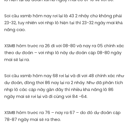
Soi cầu xsmb hôm nay rơi lại là 43 2 nháy chứ không phải
23-32, tuy nhiên với nhịp lô hiện tại thì 23-32 ngày mai khả
năng cao.
XSMB hôm trước ra 26 đi với 08-80 và nay ra 05 chính xác
theo dự đoán – với nhịp lô này dự đoán cặp 08-80 ngày
mai sẽ lại ra.
Soi cầu xsmb hôm nay 68 rơi lại và đi với 48 chính xác như
dự đoán, đồng thời 86 nay lại ra 2 nháy. Như đã phân tích
nhịp lô các cặp này gần đây thì nhiều khả năng lô 86
ngày mai sẽ rơi lại và đi cùng với 84 -64.
XSMB hôm trước ra 76 – nay ra 67 – do đó dự đoán cặp
78-87 ngày mai sẽ ra theo.