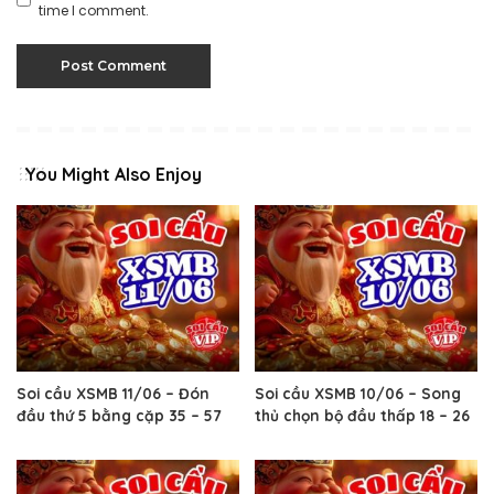
time I comment.
You Might Also Enjoy
Soi cầu XSMB 11/06 – Đón
Soi cầu XSMB 10/06 – Song
đầu thứ 5 bằng cặp 35 – 57
thủ chọn bộ đầu thấp 18 – 26