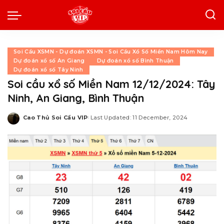
Soi Cầu XSMN - Dự đoán XSMN - Soi Cầu Xổ Số Miền Nam Hôm Nay
Dự đoán xổ số An Giang
Dự đoán xổ số Bình Thuận
Dự đoán xổ số Tây Ninh
Soi cầu xổ số Miền Nam 12/12/2024: Tây
Ninh, An Giang, Bình Thuận
Cao Thủ Soi Cầu VIP
Last Updated: 11 December, 2024
Posted
by