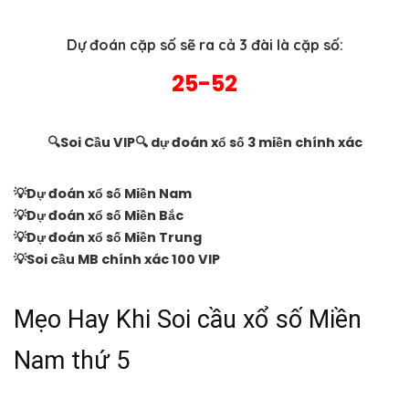
Dự đoán cặp số sẽ ra cả 3 đài là cặp số:
25-52
🔍Soi Cầu VIP🔍
dự đoán xổ số 3 miền chính xác
💡
Dự đoán xổ số Miền Nam
💡
Dự đoán xổ số Miền Bắc
💡
Dự đoán xổ số Miền Trung
💡
Soi cầu MB chính xác 100 VIP
Mẹo Hay Khi Soi cầu xổ số Miền
Nam thứ 5