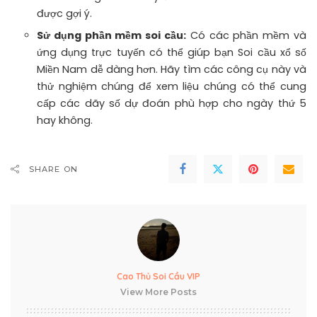
được gợi ý.
Sử dụng phần mềm soi cầu:
Có các phần mềm và
ứng dụng trực tuyến có thể giúp bạn Soi cầu xổ số
Miền Nam dễ dàng hơn. Hãy tìm các công cụ này và
thử nghiệm chúng để xem liệu chúng có thể cung
cấp các dãy số dự đoán phù hợp cho ngày thứ 5
hay không.
SHARE ON
Cao Thủ Soi Cầu VIP
View More Posts