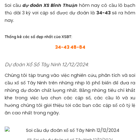
Soi cầu
dự đoán XS Bình Thuận
hôm nay có cầu lô bạch
thủ dài 3 kỳ với cặp số được dự đoán là
34-43
sẽ ra hôm
nay.
Thống kê các số đẹp nhất của XSBT:
34-43 48-84
Dự đoán Xổ Số Tây Ninh 12/12/2024:
Chúng tôi tập trung vào việc nghiên cứu, phân tích và soi
cầu xổ số Tây Ninh trên những nhịp lô phổ biến để đưa ra
những dự đoán chất lượng nhất. Bằng những tiêu chí khắt
khe trong việc lựa chọn các cặp số, các cầu lô và xu
hướng chúng tôi giới thiệu tới các bạn các cặp số có tỷ lệ
ăn cao nhất trong ngày.
Soi cầu dự đoán xổ số Tây Ninh 12/12/2024