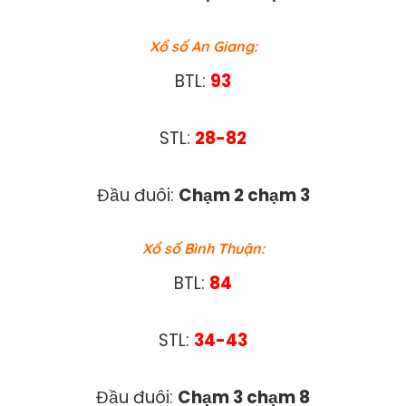
Xổ số An Giang:
BTL:
93
STL:
28-82
Đầu đuôi:
Chạm 2 chạm 3
Xổ số Bình Thuận:
BTL:
84
STL:
34-43
Đầu đuôi:
Chạm 3 chạm 8