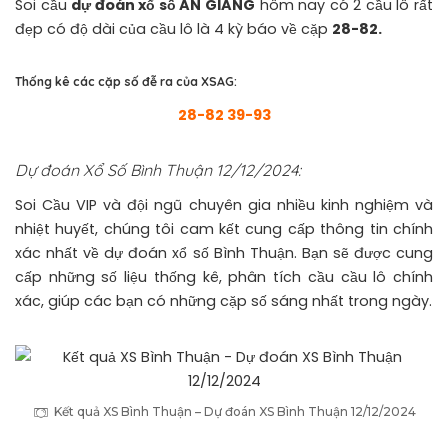
Soi cầu
dự đoán xổ số AN GIANG
hôm nay có 2 cầu lô rất
đẹp có độ dài của cầu lô là 4 kỳ báo về cặp
28-82.
Thống kê các cặp số đễ ra của XSAG:
28-82 39-93
Dự đoán Xổ Số Bình Thuận 12/12/2024:
Soi Cầu VIP và đội ngũ chuyên gia nhiều kinh nghiệm và
nhiệt huyết, chúng tôi cam kết cung cấp thông tin chính
xác nhất về dự đoán xổ số Bình Thuận. Bạn sẽ được cung
cấp những số liệu thống kê, phân tích cầu cầu lô chính
xác, giúp các bạn có những cặp số sáng nhất trong ngày.
Kết quả XS Bình Thuận – Dự đoán XS Bình Thuận 12/12/2024