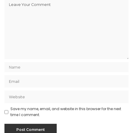
Save my name, email, and website in this browser for the next
time I comment.