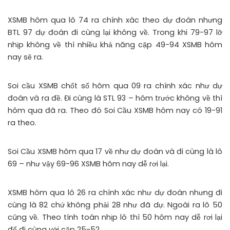
XSMB hôm qua lô 74 ra chính xác theo dự đoán nhưng
BTL 97 dự đoán đi cùng lại không về. Trong khi 79-97 lỡ
nhịp không về thì nhiều khả năng cặp 49-94 XSMB hôm
nay sẽ ra.
Soi cầu XSMB chốt số hôm qua 09 ra chính xác như dự
đoán và ra đề. Đi cùng là STL 93 – hôm trước không về thì
hôm qua đã ra. Theo đó Soi Cầu XSMB hôm nay có 19-91
ra theo.
Soi Cầu XSMB hôm qua 17 về như dự đoán và đi cùng là lô
69 – như vậy 69-96 XSMB hôm nay dễ rơi lại.
XSMB hôm qua lô 26 ra chính xác như dự đoán nhưng đi
cùng là 82 chứ không phải 28 như đã dự. Ngoài ra lô 50
cũng về. Theo tính toán nhịp lô thì 50 hôm nay dễ rơi lại
để đi cùng với cặp 25-52.