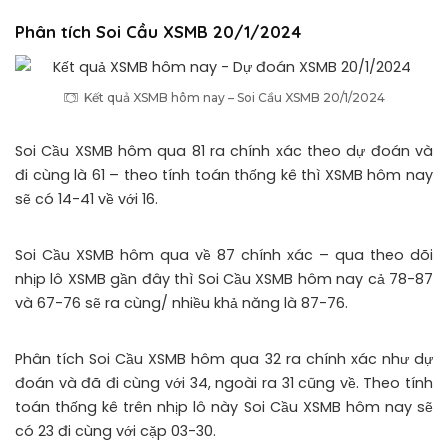
Phân tích Soi Cầu XSMB 20/1/2024
Kết quả XSMB hôm nay – Soi Cầu XSMB 20/1/2024
Soi Cầu XSMB
hôm qua 81 ra chính xác theo dự đoán và
đi cùng là 61 – theo tính toán thống kê thì XSMB hôm nay
sẽ có 14-41 về với 16.
Soi Cầu XSMB hôm qua về 87 chính xác – qua theo dõi
nhịp lô XSMB gần đây thì Soi Cầu XSMB hôm nay cả 78-87
và 67-76 sẽ ra cùng/ nhiều khả năng là 87-76.
Phân tích Soi Cầu XSMB hôm qua 32 ra chính xác như dự
đoán và đã đi cùng với 34, ngoài ra 31 cũng về. Theo tính
toán thống kê trên nhịp lô này Soi Cầu XSMB hôm nay sẽ
có 23 đi cùng với cặp 03-30.