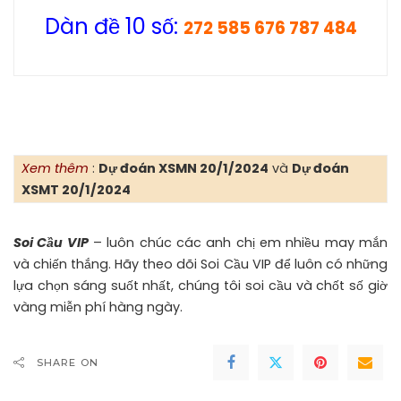
Dàn đề 10 số:
272 585 676 787 484
Xem thêm
:
Dự đoán XSMN 20/1/2024
và
Dự đoán
XSMT 20/1/2024
Soi Cầu VIP
– luôn chúc các anh chị em nhiều may mắn
và chiến thắng. Hãy theo dõi Soi Cầu VIP để luôn có những
lựa chọn sáng suốt nhất, chúng tôi soi cầu và chốt số giờ
vàng miễn phí hàng ngày.
SHARE ON