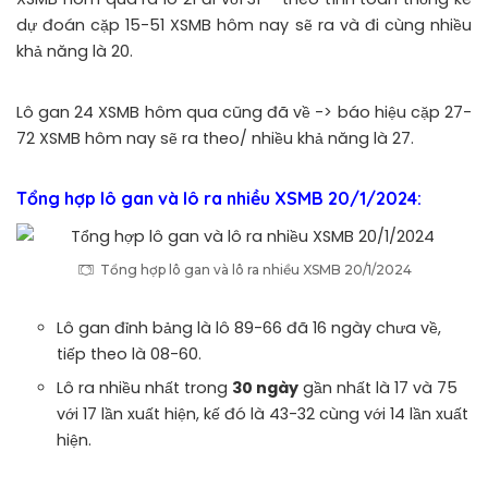
dự đoán cặp 15-51 XSMB hôm nay sẽ ra và đi cùng nhiều
khả năng là 20.
Lô gan 24 XSMB hôm qua cũng đã về -> báo hiệu cặp 27-
72 XSMB hôm nay sẽ ra theo/ nhiều khả năng là 27.
Tổng hợp lô gan và lô ra nhiều XSMB 20/1/2024:
Tổng hợp lô gan và lô ra nhiều XSMB 20/1/2024
Lô gan đỉnh bảng là lô 89-66 đã 16 ngày chưa về,
tiếp theo là 08-60.
Lô ra nhiều nhất trong
30 ngày
gần nhất là 17 và 75
với 17 lần xuất hiện, kế đó là 43-32 cùng với 14 lần xuất
hiện.