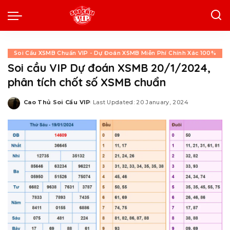
Soi Cầu XSMB Chuẩn VIP - Dự Đoán XSMB Miễn Phí Chính Xác 100%
Soi cầu VIP Dự đoán XSMB 20/1/2024,
phân tích chốt số XSMB chuẩn
Cao Thủ Soi Cầu VIP
Last Updated: 20 January, 2024
Posted
by