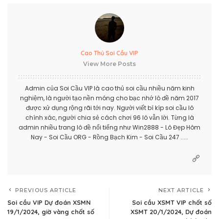
Cao Thủ Soi Cầu VIP
View More Posts
Admin của Soi Cầu VIP là cao thủ soi cầu nhiều năm kinh
nghiệm, là người tạo nền móng cho bạc nhớ lô đề năm 2017
được xử dụng rộng rãi tới nay. Người viết bí kíp soi cầu lô
chính xác, người chia sẻ cách chơi 96 lô vẫn lời. Từng là
admin nhiều trang lô đề nổi tiếng như Win2888 - Lô Đẹp Hôm
Nay - Soi Cầu ORG - Rồng Bạch Kim - Soi Cầu 247 .....
PREVIOUS ARTICLE
NEXT ARTICLE
Soi cầu VIP Dự đoán XSMN
Soi cầu XSMT VIP chốt số
19/1/2024, giờ vàng chốt số
XSMT 20/1/2024, Dự đoán