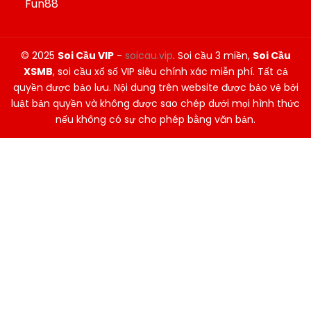
Fun88
© 2025
Soi Cầu VIP
-
soicau.vip
. Soi cầu 3 miền,
Soi Cầu
XSMB
, soi cầu xổ số VIP siêu chính xác miễn phí. Tất cả
quyền được bảo lưu. Nội dung trên website được bảo vệ bởi
luật bản quyền và không được sao chép dưới mọi hình thức
nếu không có sự cho phép bằng văn bản.