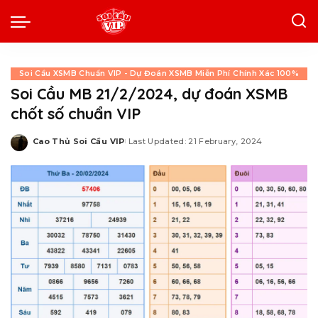
Soi Cầu XSMB Chuẩn VIP - Dự Đoán XSMB Miễn Phí Chính Xác 100%
Soi Cầu MB 21/2/2024, dự đoán XSMB
chốt số chuẩn VIP
Cao Thủ Soi Cầu VIP
Last Updated: 21 February, 2024
Posted
by