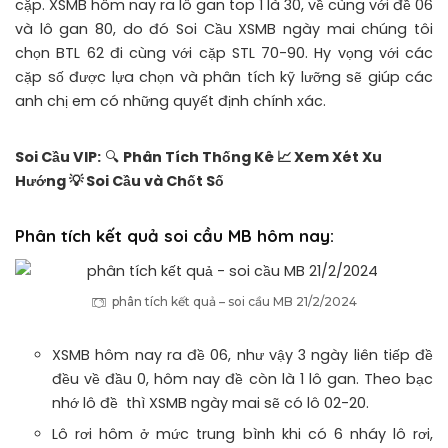
cặp. XSMB hôm nay ra lô gan top 1 là 30, về cùng với đề 06
và lô gan 80, do đó Soi Cầu XSMB ngày mai chúng tôi
chọn BTL 62 đi cùng với cặp STL 70-90. Hy vọng với các
cặp số được lựa chọn và phân tích kỹ lưỡng sẽ giúp các
anh chị em có những quyết định chính xác.
Soi Cầu VIP:
🔍
Phân Tích Thống Kê 📈 Xem Xét Xu
Hướng 💡 Soi Cầu và Chốt Số
Phân tích kết quả soi cầu MB hôm nay:
phân tích kết quả – soi cầu MB 21/2/2024
XSMB hôm nay ra đề 06, như vậy 3 ngày liên tiếp đề
đều về đầu 0, hôm nay đề còn là 1 lô gan. Theo
bạc
nhớ lô đề
thì XSMB ngày mai sẽ có lô 02-20.
Lô rơi hôm ở mức trung bình khi có 6 nháy lô rơi,