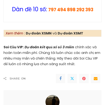
Dàn đề 10 số:
797 494 898 292 393
Xem thêm
:
Dự đoán XSMN
và
Dự đoán XSMT
Soi Cầu VIP:
Dự đoán kết quả xổ số 3 miền
chính xác và
hoàn toàn miễn phí. Chúng tôi luôn chúc các anh chị em
nhiều may mắn và chiến thắng. Hãy theo dõi Soi Cầu VIP
để luôn có những lựa chọn sáng suốt nhất.
SHARE ON