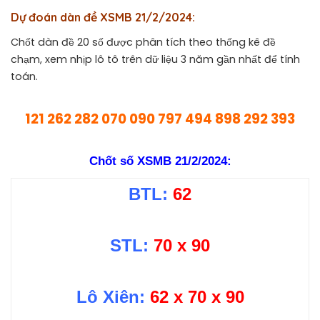
Dự đoán dàn đề XSMB 21/2/2024:
Chốt dàn đề 20 số được phân tích theo thống kê đề
chạm, xem nhịp lô tô trên dữ liệu 3 năm gần nhất để tính
toán.
121 262 282 070 090 797 494 898 292 393
Chốt số XSMB 21/2/2024:
BTL:
62
STL:
70 x 90
Lô Xiên:
62 x 70 x 90