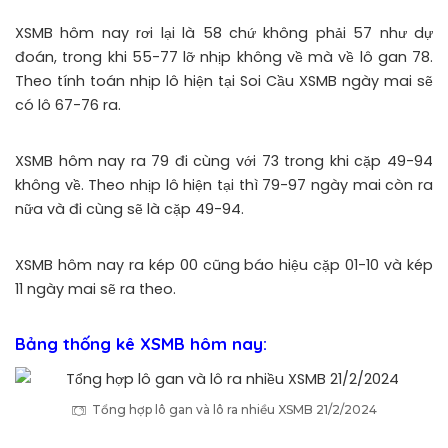
XSMB hôm nay rơi lại là 58 chứ không phải 57 như dự
đoán, trong khi 55-77 lỡ nhịp không về mà về lô gan 78.
Theo tính toán nhịp lô hiện tại Soi Cầu XSMB ngày mai sẽ
có lô 67-76 ra.
XSMB hôm nay ra 79 đi cùng với 73 trong khi cặp 49-94
không về. Theo nhịp lô hiện tại thì 79-97 ngày mai còn ra
nữa và đi cùng sẽ là cặp 49-94.
XSMB hôm nay ra kép 00 cũng báo hiệu cặp 01-10 và kép
11 ngày mai sẽ ra theo.
Bảng thống kê XSMB hôm nay:
Tổng hợp lô gan và lô ra nhiều XSMB 21/2/2024