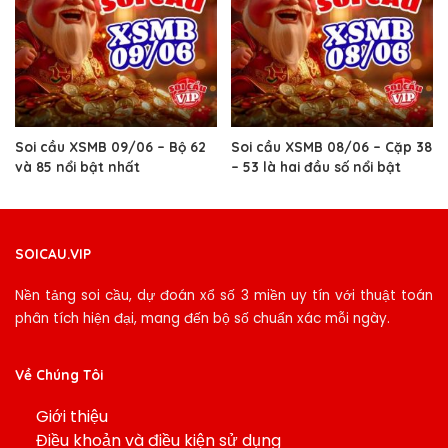
Soi cầu XSMB 09/06 – Bộ 62
Soi cầu XSMB 08/06 – Cặp 38
và 85 nổi bật nhất
– 53 là hai đầu số nổi bật
SOICAU.VIP
Nền tảng soi cầu, dự đoán xổ số 3 miền uy tín với thuật toán
phân tích hiện đại, mang đến bộ số chuẩn xác mỗi ngày.
Về Chúng Tôi
Giới thiệu
Điều khoản và điều kiện sử dụng