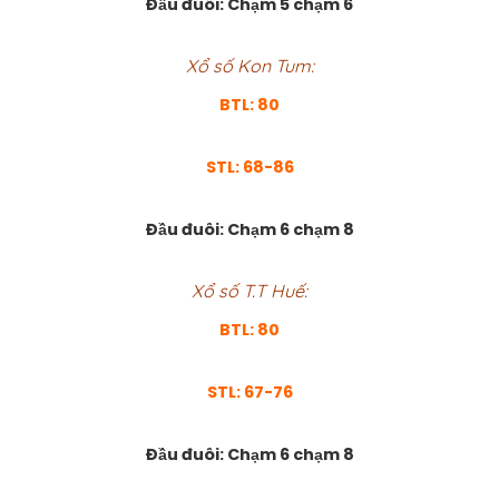
Đầu đuôi: Chạm 5 chạm 6
Xổ số Kon Tum:
BTL: 80
STL: 68-86
Đầu đuôi: Chạm 6 chạm 8
Xổ số T.T Huế:
BTL: 80
STL: 67-76
Đầu đuôi: Chạm 6 chạm 8