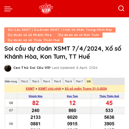
Soi Cầu XSMT | Dự Đoán XSMT | Chốt Số Miền Trung Hôm Nay
Dự đoán xổ số Khánh Hòa
Dự đoán xổ số Kon Tum
Dự đoán xổ số Thừa Thiên Huế
Soi cầu dự đoán XSMT 7/4/2024, Xổ số
Khánh Hòa, Kon Tum, TT Huế
Cao Thủ Soi Cầu VIP
Last Updated: 6 April, 2024
Posted
by