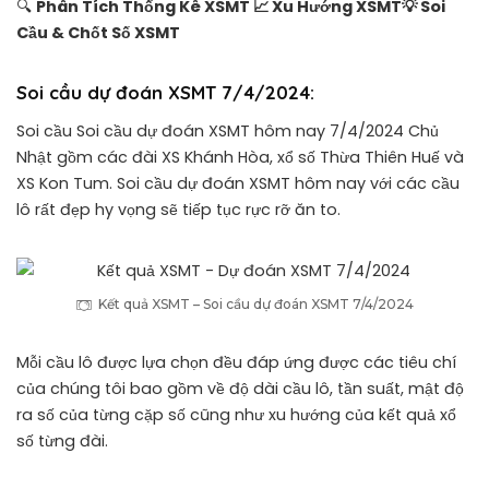
🔍
Phân Tích Thống Kê XSMT 📈 Xu Hướng XSMT💡 Soi
Cầu & Chốt Số XSMT
Soi cầu dự đoán XSMT 7/4/2024:
Soi cầu Soi cầu dự đoán XSMT hôm nay 7/4/2024 Chủ
Nhật gồm các đài XS Khánh Hòa, xổ số Thừa Thiên Huế và
XS Kon Tum. Soi cầu dự đoán XSMT hôm nay với các cầu
lô rất đẹp hy vọng sẽ tiếp tục rực rỡ ăn to.
Kết quả XSMT – Soi cầu dự đoán XSMT 7/4/2024
Mỗi cầu lô được lựa chọn đều đáp ứng được các tiêu chí
của chúng tôi bao gồm về độ dài cầu lô, tần suất, mật độ
ra số của từng cặp số cũng như xu hướng của kết quả xổ
số từng đài.