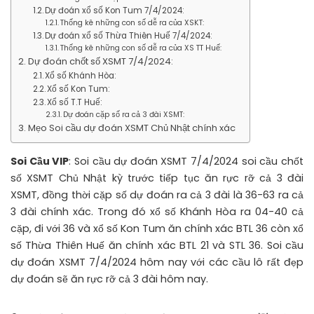
Dự đoán xổ số Kon Tum 7/4/2024:
Thống kê những con số dễ ra của XSKT:
Dự đoán xổ số Thừa Thiên Huế 7/4/2024:
Thống kê những con số dễ ra của XS TT Huế:
Dự đoán chốt số XSMT 7/4/2024:
Xổ số Khánh Hòa:
Xổ số Kon Tum:
Xổ số T.T Huế:
Dự đoán cặp số ra cả 3 đài XSMT:
Mẹo Soi cầu dự đoán XSMT Chủ Nhật chính xác
Soi Cầu VIP
: Soi cầu dự đoán XSMT 7/4/2024 soi cầu chốt
số XSMT Chủ Nhật kỳ trước tiếp tục ăn rực rỡ cả 3 đài
XSMT, đồng thời cặp số dự đoán ra cả 3 đài là 36-63 ra cả
3 đài chính xác. Trong đó
xổ số Khánh Hòa
ra 04-40 cả
cặp, đi với 36 và
xổ số Kon Tum
ăn chính xác BTL 36 còn
xổ
số Thừa Thiên Huế
ăn chính xác BTL 21 và STL 36. Soi cầu
dự đoán XSMT 7/4/2024 hôm nay với các cầu lô rất đẹp
dự đoán sẽ ăn rực rỡ cả 3 đài hôm nay.