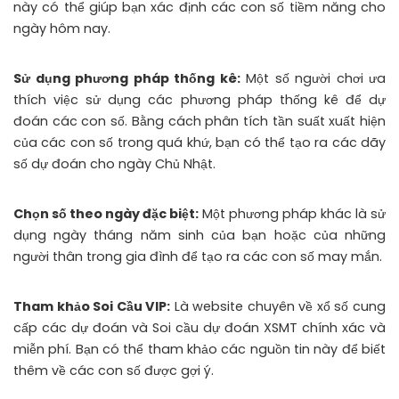
này có thể giúp bạn xác định các con số tiềm năng cho
ngày hôm nay.
Sử dụng phương pháp thống kê:
Một số người chơi ưa
thích việc sử dụng các phương pháp thống kê để dự
đoán các con số. Bằng cách phân tích tần suất xuất hiện
của các con số trong quá khứ, bạn có thể tạo ra các dãy
số dự đoán cho ngày Chủ Nhật.
Chọn số theo ngày đặc biệt:
Một phương pháp khác là sử
dụng ngày tháng năm sinh của bạn hoặc của những
người thân trong gia đình để tạo ra các con số may mắn.
Tham khảo Soi Cầu VIP:
Là website chuyên về xổ số cung
cấp các dự đoán và Soi cầu dự đoán XSMT chính xác và
miễn phí. Bạn có thể tham khảo các nguồn tin này để biết
thêm về các con số được gợi ý.