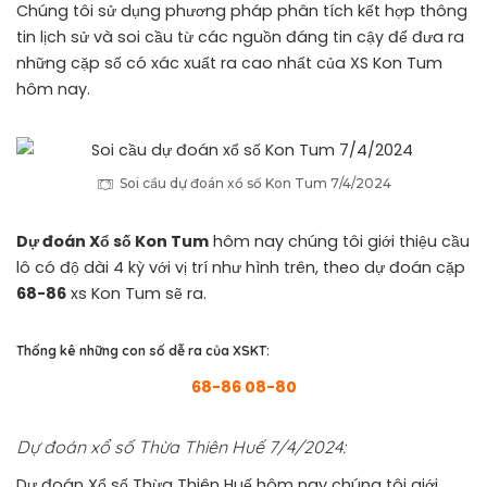
Chúng tôi sử dụng phương pháp phân tích kết hợp thông
tin lịch sử và soi cầu từ các nguồn đáng tin cậy để đưa ra
những cặp số có xác xuất ra cao nhất của XS Kon Tum
hôm nay.
Soi cầu dự đoán xổ số Kon Tum 7/4/2024
Dự đoán Xổ số Kon Tum
hôm nay chúng tôi giới thiệu cầu
lô có độ dài 4 kỳ với vị trí như hình trên, theo dự đoán cặp
68-86
xs Kon Tum sẽ ra.
Thống kê những con số dễ ra của XSKT:
68-86 08-80
Dự đoán xổ số Thừa Thiên Huế 7/4/2024:
Dự đoán Xổ số Thừa Thiên Huế hôm nay chúng tôi giới