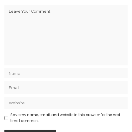
Save my name, email, and website in this browser for the next
time I comment.