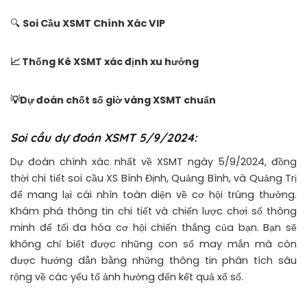
🔍
Soi Cầu XSMT Chính Xác VIP
📈 Thống Kê XSMT xác định xu hướng
💡Dự đoán chốt số giờ vàng XSMT chuẩn
Soi cầu dự đoán XSMT 5/9/2024:
Dự đoán chính xác nhất về XSMT ngày 5/9/2024, đồng
thời chi tiết soi cầu XS Bình Định, Quảng Bình, và Quảng Trị
để mang lại cái nhìn toàn diện về cơ hội trúng thưởng.
Khám phá thông tin chi tiết và chiến lược chơi số thông
minh để tối đa hóa cơ hội chiến thắng của bạn. Bạn sẽ
không chỉ biết được những con số may mắn mà còn
được hướng dẫn bằng những thông tin phân tích sâu
rộng về các yếu tố ảnh hưởng đến kết quả xổ số.