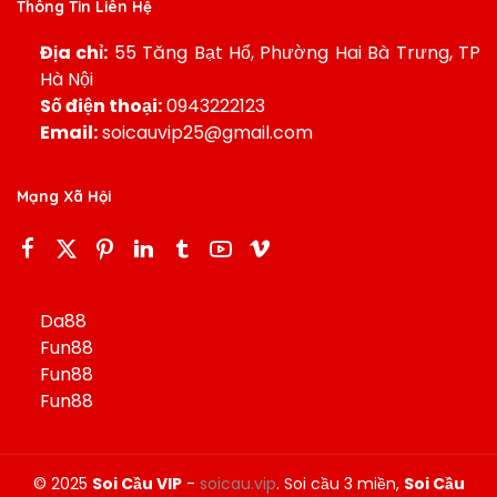
Thông Tin Liên Hệ
Địa chỉ:
55 Tăng Bạt Hổ, Phường Hai Bà Trưng, TP
Hà Nội
Số điện thoại:
0943222123
Email:
soicauvip25@gmail.com
Mạng Xã Hội
Da88
Fun88
Fun88
Fun88
© 2025
Soi Cầu VIP
-
soicau.vip
. Soi cầu 3 miền,
Soi Cầu