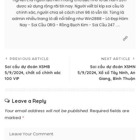
được xử dụng rộng rãi tới nay. Người viết bí kíp soi cầu lô
chính xác, người chia sẻ cách chơi 96 lô vẫn lời. Từng là
admin nhiều trang lô đề nổi tiếng như Win2888 - Lô Đẹp Hôm
Nay - Soi Cầu ORG - Rồng Bạch Kim - Soi Cầu 247 .....
PREVIOUS ARTICLE
NEXT ARTICLE
Soi cầu dự đoán XSMB
Soi cầu dự đoán XSMN
5/9/2024, chốt số chính xác
5/9/2024, Xổ số Tây Ninh, An
100 VIP
Giang, Bình Thuận
Leave a Reply
Your email address will not be published.
Required fields are
marked
*