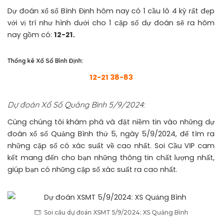
Dự đoán xổ số Bình Định
hôm nay có 1 cầu lô 4 kỳ rất đẹp
với vị trí như hình dưới cho 1 cặp số dự đoán sẽ ra hôm
nay gồm có:
12-21.
Thống kê Xổ Số Bình Định:
12-21 38-83
Dự đoán Xổ Số Quảng Bình 5/9/2024:
Cùng chúng tôi khám phá và đặt niềm tin vào những dự
đoán xổ số Quảng Bình thứ 5, ngày 5/9/2024, để tìm ra
những cặp số có xác suất về cao nhất. Soi Cầu VIP cam
kết mang đến cho bạn những thông tin chất lượng nhất,
giúp bạn có những cặp số xác suất ra cao nhất.
Soi cầu dự đoán XSMT 5/9/2024: XS Quảng Bình