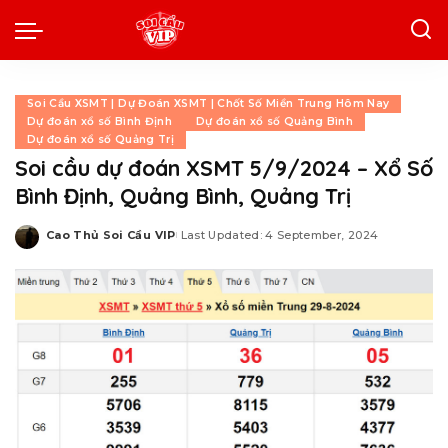
Soi Cầu XSMT | Dự Đoán XSMT | Chốt Số Miền Trung Hôm Nay
Dự đoán xổ số Bình Định
Dự đoán xổ số Quảng Bình
Dự đoán xổ số Quảng Trị
Soi cầu dự đoán XSMT 5/9/2024 – Xổ Số
Bình Định, Quảng Bình, Quảng Trị
Cao Thủ Soi Cầu VIP
Last Updated: 4 September, 2024
Posted
by