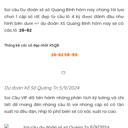
Soi cầu
Dự đoán xổ số Quảng Bình
hôm nay chúng tôi lựa
chọn 1 cặp số rất đẹp từ cầu lô 4 kỳ được đánh dầu như
hình bên dưới => dự đoán XS Quảng Bình hôm nay sẽ có
các lô :
26-62
Thống kê các số đẹp nhất XSQB:
26-62 58-85
Dự đoán Xổ Số Quảng Trị 5/9/2024:
Soi Cầu VIP đã tiến hành những phân tích kỹ lưỡng và chi
tiết để mang đến những cầu lô với những cặp số có tần
suất ra đều đặn, nhịp lô phổ biến sẽ có xác xuất ra cao.