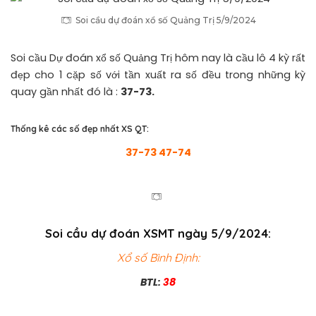
Soi cầu dự đoán xổ số Quảng Trị 5/9/2024
Soi cầu
Dự đoán xổ số Quảng Trị
hôm nay là cầu lô 4 kỳ rất
đẹp cho 1 cặp số với tần xuất ra số đều trong những kỳ
quay gần nhất đó là :
37-73.
Thống kê các số đẹp nhất XS QT:
37-73 47-74
Soi cầu dự đoán XSMT ngày 5/9/2024:
Xổ số Bình Định:
BTL:
38