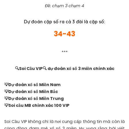
Đề: chạm 3 chạm 4
Dự đoán cặp số ra cả 3 đài là cặp số:
34-43
***
🔍Soi Cầu VIP🔍
dự đoán xổ số 3 miền chính xác
💡
Dự đoán xổ số Miền Nam
💡
Dự đoán xổ số Miền Bắc
💡
Dự đoán xổ số Miền Trung
💡
Soi cầu MB chính xác 100 VIP
Soi Cầu VIP không chỉ là nơi cung cấp thông tin mà còn là
cộng đồng đam mê xổ số 3 miền. Hy vọng rằng bài viết