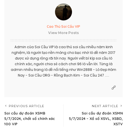
Cao Thủ Soi Cầu VIP
View More Posts
Admin của Soi Cầu VIP là cao thủ soi cầu nhiều năm kinh
nghiệm, là người tạo nền móng cho bạc nhớ lô đề năm 2017
được xử dụng rộng rãi tới nay. Người viết bí kíp soi cầu lô
chính xác, người chia sẻ cách chơi 96 lô vẫn lời. Từng là
admin nhiều trang lô đề nổi tiếng như Win2888 - Lô Đẹp Hôm
Nay - Soi Cầu ORG - Rồng Bạch Kim - Soi Cầu 247 .....
PREVIOUS ARTICLE
NEXT ARTICLE
Soi cầu dự đoán XSMB
Soi cầu dự đoán XSMN
5/7/2024, chốt số chính xác
5/7/2024 – Xổ số XSVL, XSBD,
100 VIP
XSTV