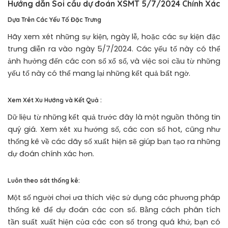
Hướng dẫn Soi cầu dự đoán XSMT 5/7/2024 Chính Xác
Dựa Trên Các Yếu Tố Đặc Trưng
Hãy xem xét những sự kiện, ngày lễ, hoặc các sự kiện đặc
trưng diễn ra vào ngày 5/7/2024. Các yếu tố này có thể
ảnh hưởng đến các con số xổ số, và việc soi cầu từ những
yếu tố này có thể mang lại những kết quả bất ngờ.
Xem Xét Xu Hướng và Kết Quả :
Dữ liệu từ những kết quả trước đây là một nguồn thông tin
quý giá. Xem xét xu hướng số, các con số hot, cũng như
thống kê về các dãy số xuất hiện sẽ giúp bạn tạo ra những
dự đoán chính xác hơn.
Luôn theo sát thống kê:
Một số người chơi ưa thích việc sử dụng các phương pháp
thống kê để dự đoán các con số. Bằng cách phân tích
tần suất xuất hiện của các con số trong quá khứ, bạn có