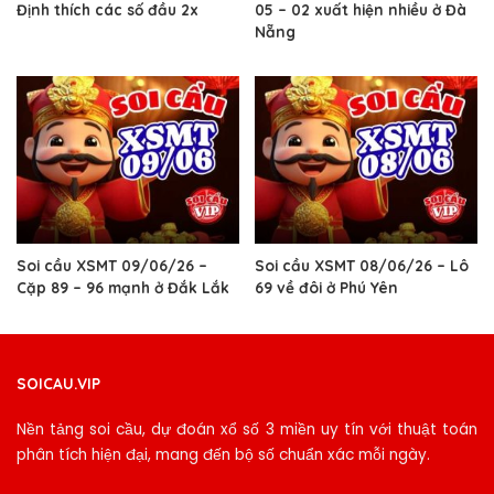
Định thích các số đầu 2x
05 – 02 xuất hiện nhiều ở Đà
Nẵng
Soi cầu XSMT 09/06/26 –
Soi cầu XSMT 08/06/26 – Lô
Cặp 89 – 96 mạnh ở Đắk Lắk
69 về đôi ở Phú Yên
SOICAU.VIP
Nền tảng soi cầu, dự đoán xổ số 3 miền uy tín với thuật toán
phân tích hiện đại, mang đến bộ số chuẩn xác mỗi ngày.