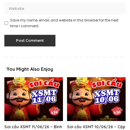
Save my name, email, and website in this browser for the next
time I comment.
You Might Also Enjoy
Soi cầu XSMT 11/06/26 – Bình
Soi cầu XSMT 10/06/26 – Cặp